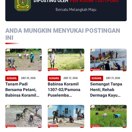
DIPOSTING OLEH
PEN KODIM 1307/POSO
Bersatu Melangkah Maju
ANDA MUNGKIN MENYUKAI POSTINGAN
INI
JULY 29, 2026
JULY 27, 2026
JULY 21, 2026
KORAMIL
KORAMIL
KORAMIL
Tanam Padi
Babinsa Koramil
Semangat Tanpa
Bersama Petani,
1307-02/Pamona
Henti, Rehab
Babinsa Koramil
Puselemba
Dermaga Kayu
1307-02/Pamona
Bersama
dalam Serbuan
Puselemba Dukung
Masyarakat
Teritorial TNI Terus
Peningkatan Hasil
Ciptakan Lapangan
Tunjukkan
Panen dan
Sepak Bola Bersih,
Perkembangan
Ketahanan Pangan
Nyaman, dan
Signifikan
Representatif