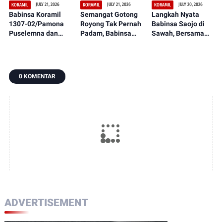
JULY 21, 2026
JULY 21, 2026
JULY 20, 2026
KORAMIL
KORAMIL
KORAMIL
Babinsa Koramil
Semangat Gotong
Langkah Nyata
1307-02/Pamona
Royong Tak Pernah
Babinsa Saojo di
Puselemna dan
Padam, Babinsa
Sawah, Bersama
Petani Satukan
Koramil 1307-
Petani Rawat
Langkah,
09/Poso Pesisir
Tanaman Padi dari
Penanaman Padi
Bersama Warga
Ancaman Gulma
Jadi Awal Harapan
Laksanakan
0 KOMENTAR
Panen Berlimpah
Pengecoran Lantai
ADVERTISEMENT