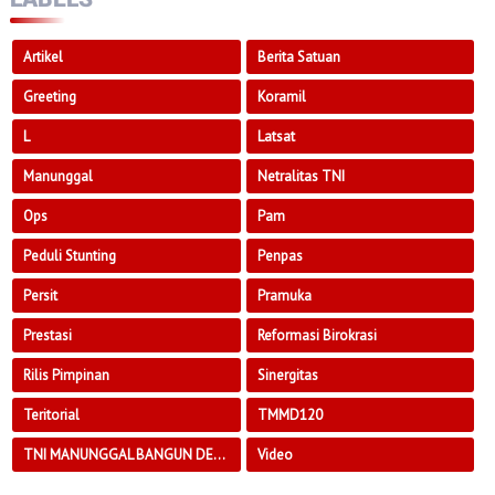
Artikel
Berita Satuan
Greeting
Koramil
L
Latsat
Manunggal
Netralitas TNI
Ops
Pam
Peduli Stunting
Penpas
Persit
Pramuka
Prestasi
Reformasi Birokrasi
Rilis Pimpinan
Sinergitas
Teritorial
TMMD120
TNI MANUNGGAL BANGUN DESA
Video