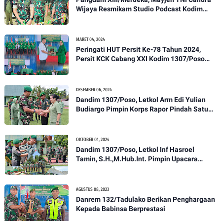
Wijaya Resmikam Studio Podcast Kodim
1307/Poso
MARET 04, 2024
Peringati HUT Persit Ke-78 Tahun 2024,
Persit KCK Cabang XXI Kodim 1307/Poso
Gelar Ceramah Kesehatan Tentang
Pencegahan DBD
DESEMBER 06, 2024
Dandim 1307/Poso, Letkol Arm Edi Yulian
Budiargo Pimpin Korps Rapor Pindah Satuan
Anggota Kodim 1307/Poso
OKTOBER 01, 2024
Dandim 1307/Poso, Letkol Inf Hasroel
Tamin, S.H.,M.Hub.Int. Pimpin Upacara
Pelantikan Kenaikan Pangkat Personel
Kodim 1307/Poso
AGUSTUS 08, 2023
Danrem 132/Tadulako Berikan Penghargaan
Kepada Babinsa Berprestasi