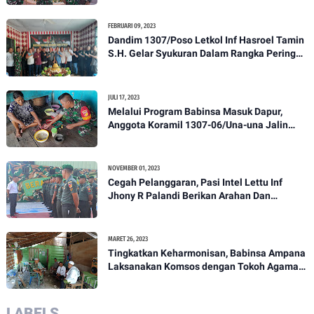
FEBRUARI 09, 2023
Dandim 1307/Poso Letkol Inf Hasroel Tamin
S.H. Gelar Syukuran Dalam Rangka Peringati
HPN yang ke 28 Tahun 2023
JULI 17, 2023
Melalui Program Babinsa Masuk Dapur,
Anggota Koramil 1307-06/Una-una Jalin
Kekeluargaan Bersama Warga Desa Binaan
NOVEMBER 01, 2023
Cegah Pelanggaran, Pasi Intel Lettu Inf
Jhony R Palandi Berikan Arahan Dan
Penekanan Kepada Anggota Kodim
1307/Poso
MARET 26, 2023
Tingkatkan Keharmonisan, Babinsa Ampana
Laksanakan Komsos dengan Tokoh Agama
Dan Tokoh Masyarakat
LABELS