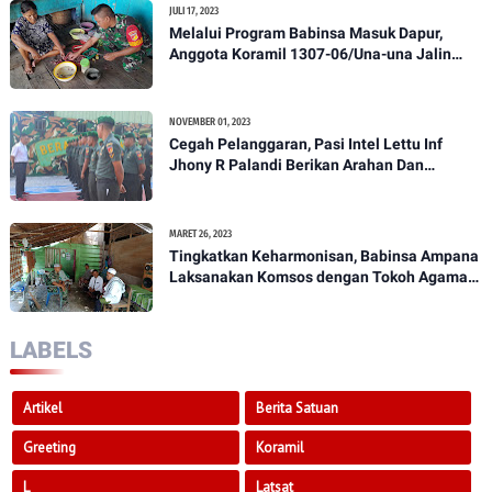
JULI 17, 2023
Melalui Program Babinsa Masuk Dapur,
Anggota Koramil 1307-06/Una-una Jalin
Kekeluargaan Bersama Warga Desa Binaan
NOVEMBER 01, 2023
Cegah Pelanggaran, Pasi Intel Lettu Inf
Jhony R Palandi Berikan Arahan Dan
Penekanan Kepada Anggota Kodim
1307/Poso
MARET 26, 2023
Tingkatkan Keharmonisan, Babinsa Ampana
Laksanakan Komsos dengan Tokoh Agama
Dan Tokoh Masyarakat
LABELS
Artikel
Berita Satuan
Greeting
Koramil
L
Latsat