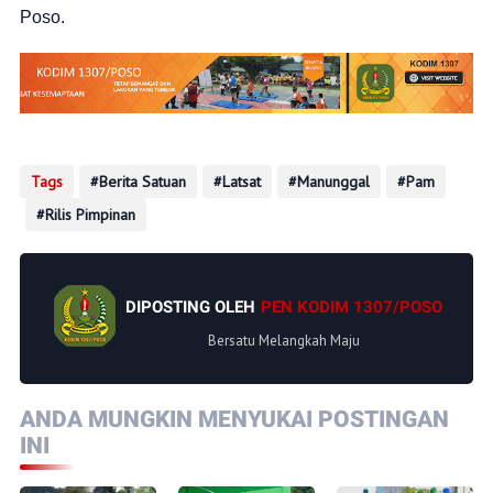
Poso.
Tags
Berita Satuan
Latsat
Manunggal
Pam
Rilis Pimpinan
DIPOSTING OLEH
PEN KODIM 1307/POSO
Bersatu Melangkah Maju
ANDA MUNGKIN MENYUKAI POSTINGAN
INI