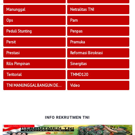
Manunggal
Netralitas TNI
Ops
Pam
Peduli Stunting
Penpas
Persit
Pramuka
Prestasi
Reformasi Birokrasi
Rilis Pimpinan
Sinergitas
Teritorial
TMMD120
TNI MANUNGGAL BANGUN DESA
Video
INFO REKRUTMEN TNI