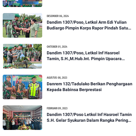
Gelar Ceramah Kesehatan Tentang
Pencegahan DBD
DESEMBER 06, 2024
Dandim 1307/Poso, Letkol Arm Edi Yulian
Budiargo Pimpin Korps Rapor Pindah Satuan
Anggota Kodim 1307/Poso
OKTOBER 01, 2024
Dandim 1307/Poso, Letkol Inf Hasroel
Tamin, S.H.,M.Hub.Int. Pimpin Upacara
Pelantikan Kenaikan Pangkat Personel
Kodim 1307/Poso
AGUSTUS 08, 2023
Danrem 132/Tadulako Berikan Penghargaan
Kepada Babinsa Berprestasi
FEBRUARI 09, 2023
Dandim 1307/Poso Letkol Inf Hasroel Tamin
S.H. Gelar Syukuran Dalam Rangka Peringati
HPN yang ke 28 Tahun 2023