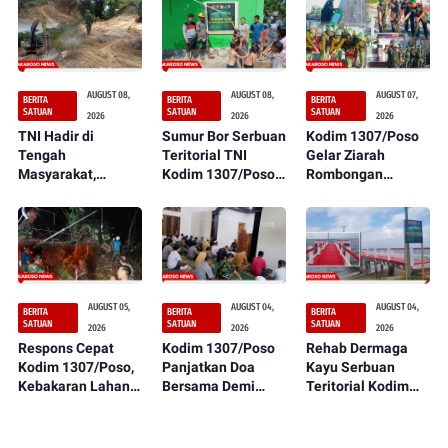
AUGUST 08,
AUGUST 08,
AUGUST 07,
BERITA
BERITA
BERITA
SATUAN
SATUAN
SATUAN
2026
2026
2026
TNI Hadir di
Sumur Bor Serbuan
Kodim 1307/Poso
Tengah
Teritorial TNI
Gelar Ziarah
Masyarakat,
Kodim 1307/Poso
Rombongan
Pembukaan Jalan
Kini Dapat
sebagai Rangkaian
Serbuan Teritorial
Dirasakan
Peringatan HUT
Kodim 1307/Poso
Manfaatnya oleh
ke-1 Kodam
Terus Dikerjakan
Masyarakat
XXIII/Palaka Wira
AUGUST 05,
AUGUST 04,
AUGUST 04,
BERITA
BERITA
BERITA
SATUAN
SATUAN
SATUAN
2026
2026
2026
Respons Cepat
Kodim 1307/Poso
Rehab Dermaga
Kodim 1307/Poso,
Panjatkan Doa
Kayu Serbuan
Kebakaran Lahan
Bersama Demi
Teritorial Kodim
Dekat Perkebunan
Suksesnya Latihan
1307/Poso
Warga Berhasil
TNI Terintegrasi TA
Rampung 100
Dipadamkan
2026
Persen,