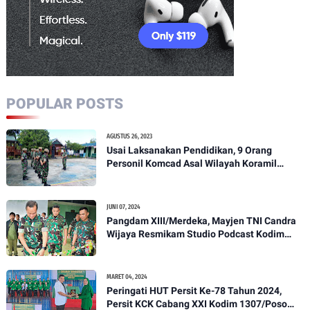
POPULAR POSTS
AGUSTUS 26, 2023
Usai Laksanakan Pendidikan, 9 Orang
Personil Komcad Asal Wilayah Koramil
1307-01/Poso Kota Ikuti Apel Pagi Dan
Pengecekan
JUNI 07, 2024
Pangdam XIII/Merdeka, Mayjen TNI Candra
Wijaya Resmikam Studio Podcast Kodim
1307/Poso
MARET 04, 2024
Peringati HUT Persit Ke-78 Tahun 2024,
Persit KCK Cabang XXI Kodim 1307/Poso