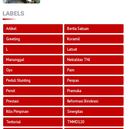
LABELS
Artikel
Berita Satuan
Greeting
Koramil
L
Latsat
Manunggal
Netralitas TNI
Ops
Pam
Peduli Stunting
Penpas
Persit
Pramuka
Prestasi
Reformasi Birokrasi
Rilis Pimpinan
Sinergitas
Teritorial
TMMD120