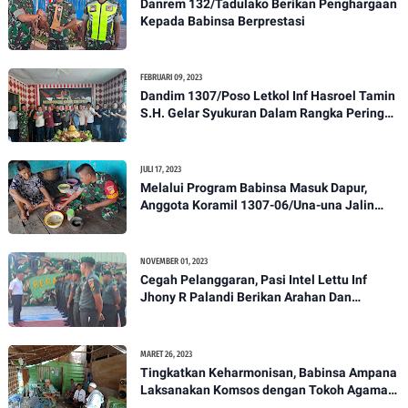
Danrem 132/Tadulako Berikan Penghargaan
Kepada Babinsa Berprestasi
FEBRUARI 09, 2023
Dandim 1307/Poso Letkol Inf Hasroel Tamin
S.H. Gelar Syukuran Dalam Rangka Peringati
HPN yang ke 28 Tahun 2023
JULI 17, 2023
Melalui Program Babinsa Masuk Dapur,
Anggota Koramil 1307-06/Una-una Jalin
Kekeluargaan Bersama Warga Desa Binaan
NOVEMBER 01, 2023
Cegah Pelanggaran, Pasi Intel Lettu Inf
Jhony R Palandi Berikan Arahan Dan
Penekanan Kepada Anggota Kodim
1307/Poso
MARET 26, 2023
Tingkatkan Keharmonisan, Babinsa Ampana
Laksanakan Komsos dengan Tokoh Agama
Dan Tokoh Masyarakat