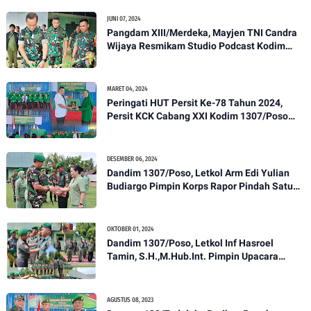
Pengecekan
JUNI 07, 2024
Pangdam XIII/Merdeka, Mayjen TNI Candra
Wijaya Resmikam Studio Podcast Kodim
1307/Poso
MARET 04, 2024
Peringati HUT Persit Ke-78 Tahun 2024,
Persit KCK Cabang XXI Kodim 1307/Poso
Gelar Ceramah Kesehatan Tentang
Pencegahan DBD
DESEMBER 06, 2024
Dandim 1307/Poso, Letkol Arm Edi Yulian
Budiargo Pimpin Korps Rapor Pindah Satuan
Anggota Kodim 1307/Poso
OKTOBER 01, 2024
Dandim 1307/Poso, Letkol Inf Hasroel
Tamin, S.H.,M.Hub.Int. Pimpin Upacara
Pelantikan Kenaikan Pangkat Personel
Kodim 1307/Poso
AGUSTUS 08, 2023