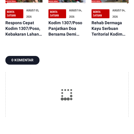
AUGUST 05,
AUGUST 04,
AUGUST 04,
BERITA
BERITA
BERITA
SATUAN
SATUAN
SATUAN
2026
2026
2026
Respons Cepat
Kodim 1307/Poso
Rehab Dermaga
Kodim 1307/Poso,
Panjatkan Doa
Kayu Serbuan
Kebakaran Lahan
Bersama Demi
Teritorial Kodim
Dekat Perkebunan
Suksesnya Latihan
1307/Poso
Warga Berhasil
TNI Terintegrasi TA
Rampung 100
Dipadamkan
2026
Persen,
Manfaatnya
0 KOMENTAR
Segera Dirasakan
Masyarakat