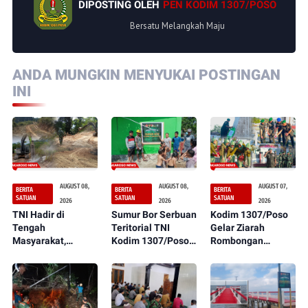
DIPOSTING OLEH
PEN KODIM 1307/POSO
Bersatu Melangkah Maju
ANDA MUNGKIN MENYUKAI POSTINGAN
INI
AUGUST 08,
AUGUST 08,
AUGUST 07,
BERITA
BERITA
BERITA
SATUAN
SATUAN
SATUAN
2026
2026
2026
TNI Hadir di
Sumur Bor Serbuan
Kodim 1307/Poso
Tengah
Teritorial TNI
Gelar Ziarah
Masyarakat,
Kodim 1307/Poso
Rombongan
Pembukaan Jalan
Kini Dapat
sebagai Rangkaian
Serbuan Teritorial
Dirasakan
Peringatan HUT
Kodim 1307/Poso
Manfaatnya oleh
ke-1 Kodam
Terus Dikerjakan
Masyarakat
XXIII/Palaka Wira