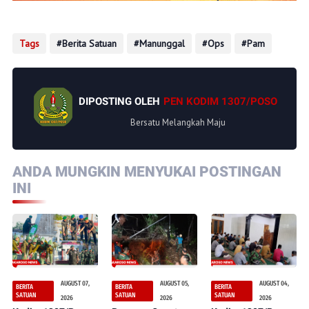
Tags
Berita Satuan
Manunggal
Ops
Pam
DIPOSTING OLEH
PEN KODIM 1307/POSO
Bersatu Melangkah Maju
ANDA MUNGKIN MENYUKAI POSTINGAN
INI
AUGUST 07,
AUGUST 05,
AUGUST 04,
BERITA
BERITA
BERITA
SATUAN
SATUAN
SATUAN
2026
2026
2026