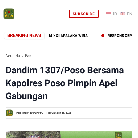
SUBSCRIBE
BREAKING NEWS
TAN HUT KE-1 KODAM XXIII/PALAKA WIRA
RESPONS CEPAT KODIM
Beranda
Pam
Dandim 1307/Poso Bersama
Kapolres Poso Pimpin Apel
Gabungan
PEN KODIM 1307/POSO
NOVEMBER 18, 2022