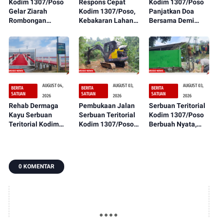
Kodim 1307/Poso
Respons Cepat
Kodim 1307/Poso
Gelar Ziarah
Kodim 1307/Poso,
Panjatkan Doa
Rombongan
Kebakaran Lahan
Bersama Demi
sebagai Rangkaian
Dekat Perkebunan
Suksesnya Latihan
Peringatan HUT
Warga Berhasil
TNI Terintegrasi TA
ke-1 Kodam
Dipadamkan
2026
XXIII/Palaka Wira
AUGUST 04,
AUGUST 03,
AUGUST 03,
BERITA
BERITA
BERITA
SATUAN
SATUAN
SATUAN
2026
2026
2026
Rehab Dermaga
Pembukaan Jalan
Serbuan Teritorial
Kayu Serbuan
Serbuan Teritorial
Kodim 1307/Poso
Teritorial Kodim
Kodim 1307/Poso
Berbuah Nyata,
1307/Poso
Semakin
Sumur Bor Kini
Rampung 100
Menunjukkan
Mulai Tampak dan
Persen,
Kemajuan,
Siap Dimanfaatkan
Manfaatnya
Wujudkan Akses
Oleh Warga
0 KOMENTAR
Segera Dirasakan
Lebih Baik bagi
Petirodongi
Masyarakat
Warga Desa
Dulumai