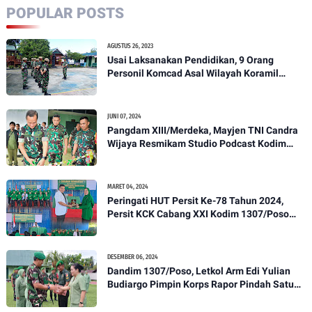
POPULAR POSTS
AGUSTUS 26, 2023
Usai Laksanakan Pendidikan, 9 Orang
Personil Komcad Asal Wilayah Koramil
1307-01/Poso Kota Ikuti Apel Pagi Dan
Pengecekan
JUNI 07, 2024
Pangdam XIII/Merdeka, Mayjen TNI Candra
Wijaya Resmikam Studio Podcast Kodim
1307/Poso
MARET 04, 2024
Peringati HUT Persit Ke-78 Tahun 2024,
Persit KCK Cabang XXI Kodim 1307/Poso
Gelar Ceramah Kesehatan Tentang
Pencegahan DBD
DESEMBER 06, 2024
Dandim 1307/Poso, Letkol Arm Edi Yulian
Budiargo Pimpin Korps Rapor Pindah Satuan
Anggota Kodim 1307/Poso