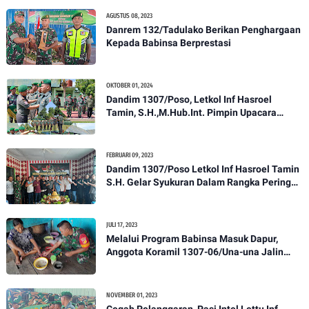
AGUSTUS 08, 2023
Danrem 132/Tadulako Berikan Penghargaan
Kepada Babinsa Berprestasi
OKTOBER 01, 2024
Dandim 1307/Poso, Letkol Inf Hasroel
Tamin, S.H.,M.Hub.Int. Pimpin Upacara
Pelantikan Kenaikan Pangkat Personel
Kodim 1307/Poso
FEBRUARI 09, 2023
Dandim 1307/Poso Letkol Inf Hasroel Tamin
S.H. Gelar Syukuran Dalam Rangka Peringati
HPN yang ke 28 Tahun 2023
JULI 17, 2023
Melalui Program Babinsa Masuk Dapur,
Anggota Koramil 1307-06/Una-una Jalin
Kekeluargaan Bersama Warga Desa Binaan
NOVEMBER 01, 2023
Cegah Pelanggaran, Pasi Intel Lettu Inf