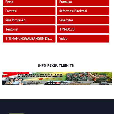
Persit
Pramuka
Prestasi
Reformasi Birokrasi
Rilis Pimpinan
Sinergitas
Teritorial
TMMD120
TNI MANUNGGAL BANGUN DESA
Video
INFO REKRUTMEN TNI