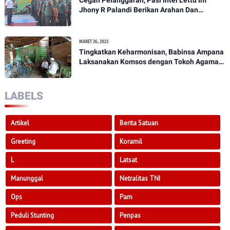
Jhony R Palandi Berikan Arahan Dan
Penekanan Kepada Anggota Kodim
1307/Poso
MARET 26, 2023
Tingkatkan Keharmonisan, Babinsa Ampana
Laksanakan Komsos dengan Tokoh Agama
Dan Tokoh Masyarakat
LABELS
Artikel
Berita Satuan
Greeting
Koramil
L
Latsat
Manunggal
Netralitas TNI
Ops
Pam
Peduli Stunting
Penpas