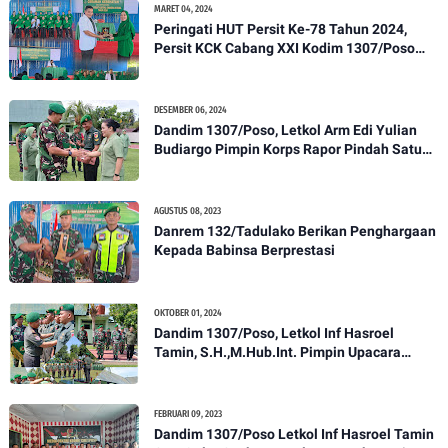
MARET 04, 2024
Peringati HUT Persit Ke-78 Tahun 2024,
Persit KCK Cabang XXI Kodim 1307/Poso
Gelar Ceramah Kesehatan Tentang
Pencegahan DBD
DESEMBER 06, 2024
Dandim 1307/Poso, Letkol Arm Edi Yulian
Budiargo Pimpin Korps Rapor Pindah Satuan
Anggota Kodim 1307/Poso
AGUSTUS 08, 2023
Danrem 132/Tadulako Berikan Penghargaan
Kepada Babinsa Berprestasi
OKTOBER 01, 2024
Dandim 1307/Poso, Letkol Inf Hasroel
Tamin, S.H.,M.Hub.Int. Pimpin Upacara
Pelantikan Kenaikan Pangkat Personel
Kodim 1307/Poso
FEBRUARI 09, 2023
Dandim 1307/Poso Letkol Inf Hasroel Tamin