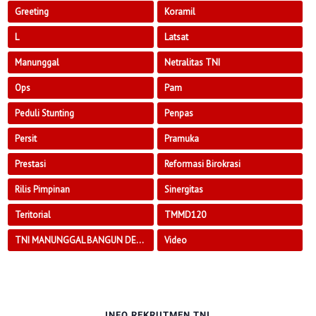
Greeting
Koramil
L
Latsat
Manunggal
Netralitas TNI
Ops
Pam
Peduli Stunting
Penpas
Persit
Pramuka
Prestasi
Reformasi Birokrasi
Rilis Pimpinan
Sinergitas
Teritorial
TMMD120
TNI MANUNGGAL BANGUN DESA
Video
INFO REKRUTMEN TNI