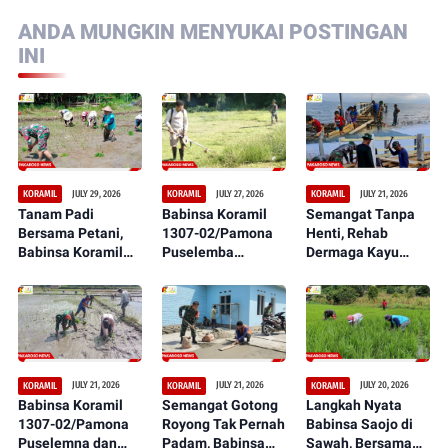
ANDA MUNGKIN MENYUKAI POSTINGAN
INI
JULY 29, 2026
JULY 27, 2026
JULY 21, 2026
KORAMIL
KORAMIL
KORAMIL
Tanam Padi
Babinsa Koramil
Semangat Tanpa
Bersama Petani,
1307-02/Pamona
Henti, Rehab
Babinsa Koramil
Puselemba
Dermaga Kayu
1307-02/Pamona
Bersama
dalam Serbuan
Puselemba Dukung
Masyarakat
Teritorial TNI Terus
Peningkatan Hasil
Ciptakan Lapangan
Tunjukkan
Panen dan
Sepak Bola Bersih,
Perkembangan
Ketahanan Pangan
Nyaman, dan
Signifikan
Representatif
JULY 21, 2026
JULY 21, 2026
JULY 20, 2026
KORAMIL
KORAMIL
KORAMIL
Babinsa Koramil
Semangat Gotong
Langkah Nyata
1307-02/Pamona
Royong Tak Pernah
Babinsa Saojo di
Puselemna dan
Padam, Babinsa
Sawah, Bersama