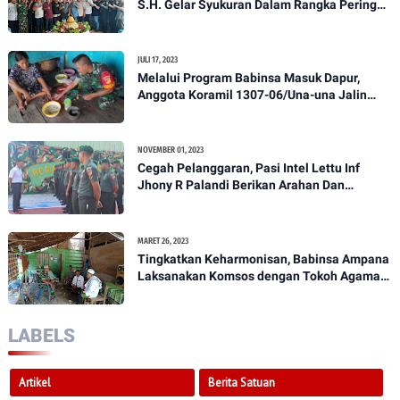
S.H. Gelar Syukuran Dalam Rangka Peringati
HPN yang ke 28 Tahun 2023
JULI 17, 2023
Melalui Program Babinsa Masuk Dapur,
Anggota Koramil 1307-06/Una-una Jalin
Kekeluargaan Bersama Warga Desa Binaan
NOVEMBER 01, 2023
Cegah Pelanggaran, Pasi Intel Lettu Inf
Jhony R Palandi Berikan Arahan Dan
Penekanan Kepada Anggota Kodim
1307/Poso
MARET 26, 2023
Tingkatkan Keharmonisan, Babinsa Ampana
Laksanakan Komsos dengan Tokoh Agama
Dan Tokoh Masyarakat
LABELS
Artikel
Berita Satuan