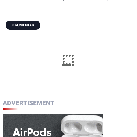
Petani Satukan
Koramil 1307-
Petani Rawat
Langkah,
09/Poso Pesisir
Tanaman Padi dari
Penanaman Padi
Bersama Warga
Ancaman Gulma
Jadi Awal Harapan
Laksanakan
0 KOMENTAR
Panen Berlimpah
Pengecoran Lantai
ADVERTISEMENT