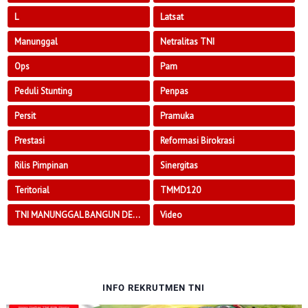
L
Latsat
Manunggal
Netralitas TNI
Ops
Pam
Peduli Stunting
Penpas
Persit
Pramuka
Prestasi
Reformasi Birokrasi
Rilis Pimpinan
Sinergitas
Teritorial
TMMD120
TNI MANUNGGAL BANGUN DESA
Video
INFO REKRUTMEN TNI