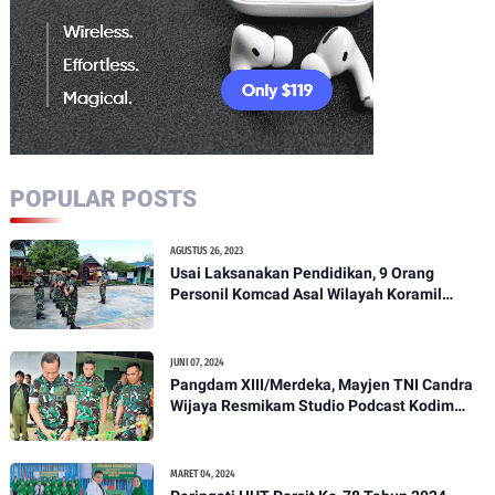
POPULAR POSTS
AGUSTUS 26, 2023
Usai Laksanakan Pendidikan, 9 Orang
Personil Komcad Asal Wilayah Koramil
1307-01/Poso Kota Ikuti Apel Pagi Dan
Pengecekan
JUNI 07, 2024
Pangdam XIII/Merdeka, Mayjen TNI Candra
Wijaya Resmikam Studio Podcast Kodim
1307/Poso
MARET 04, 2024