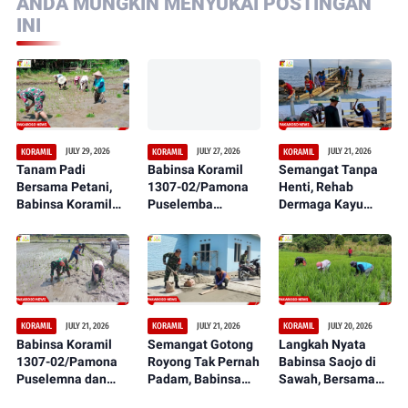
ANDA MUNGKIN MENYUKAI POSTINGAN
INI
JULY 29, 2026
JULY 27, 2026
JULY 21, 2026
KORAMIL
KORAMIL
KORAMIL
Tanam Padi
Babinsa Koramil
Semangat Tanpa
Bersama Petani,
1307-02/Pamona
Henti, Rehab
Babinsa Koramil
Puselemba
Dermaga Kayu
1307-02/Pamona
Bersama
dalam Serbuan
Puselemba Dukung
Masyarakat
Teritorial TNI Terus
Peningkatan Hasil
Ciptakan Lapangan
Tunjukkan
Panen dan
Sepak Bola Bersih,
Perkembangan
Ketahanan Pangan
Nyaman, dan
Signifikan
Representatif
JULY 21, 2026
JULY 21, 2026
JULY 20, 2026
KORAMIL
KORAMIL
KORAMIL
Babinsa Koramil
Semangat Gotong
Langkah Nyata
1307-02/Pamona
Royong Tak Pernah
Babinsa Saojo di
Puselemna dan
Padam, Babinsa
Sawah, Bersama
Petani Satukan
Koramil 1307-
Petani Rawat