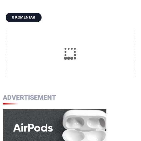
Langkah,
09/Poso Pesisir
Tanaman Padi dari
Penanaman Padi
Bersama Warga
Ancaman Gulma
Jadi Awal Harapan
Laksanakan
0 KOMENTAR
Panen Berlimpah
Pengecoran Lantai
ADVERTISEMENT