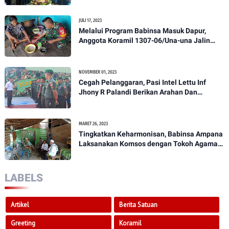
JULI 17, 2023
Melalui Program Babinsa Masuk Dapur,
Anggota Koramil 1307-06/Una-una Jalin
Kekeluargaan Bersama Warga Desa Binaan
NOVEMBER 01, 2023
Cegah Pelanggaran, Pasi Intel Lettu Inf
Jhony R Palandi Berikan Arahan Dan
Penekanan Kepada Anggota Kodim
1307/Poso
MARET 26, 2023
Tingkatkan Keharmonisan, Babinsa Ampana
Laksanakan Komsos dengan Tokoh Agama
Dan Tokoh Masyarakat
LABELS
Artikel
Berita Satuan
Greeting
Koramil