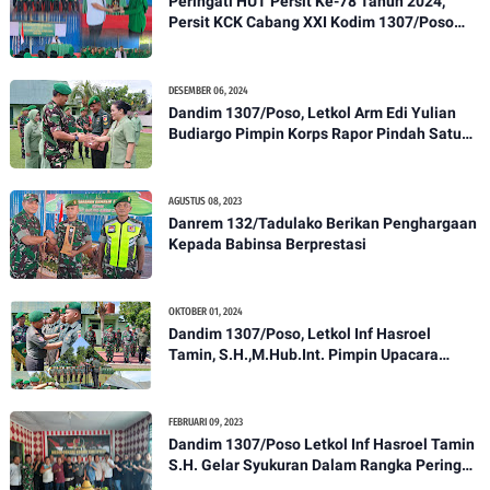
Peringati HUT Persit Ke-78 Tahun 2024,
Persit KCK Cabang XXI Kodim 1307/Poso
Gelar Ceramah Kesehatan Tentang
Pencegahan DBD
DESEMBER 06, 2024
Dandim 1307/Poso, Letkol Arm Edi Yulian
Budiargo Pimpin Korps Rapor Pindah Satuan
Anggota Kodim 1307/Poso
AGUSTUS 08, 2023
Danrem 132/Tadulako Berikan Penghargaan
Kepada Babinsa Berprestasi
OKTOBER 01, 2024
Dandim 1307/Poso, Letkol Inf Hasroel
Tamin, S.H.,M.Hub.Int. Pimpin Upacara
Pelantikan Kenaikan Pangkat Personel
Kodim 1307/Poso
FEBRUARI 09, 2023
Dandim 1307/Poso Letkol Inf Hasroel Tamin
S.H. Gelar Syukuran Dalam Rangka Peringati
HPN yang ke 28 Tahun 2023