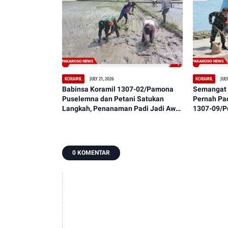
JULY 21, 2026
JULY
KORAMIL
KORAMIL
Babinsa Koramil 1307-02/Pamona
Semangat 
Puselemna dan Petani Satukan
Pernah Pa
Langkah, Penanaman Padi Jadi Awal
1307-09/P
Harapan Panen Berlimpah
Warga Lak
Lantai
0 KOMENTAR