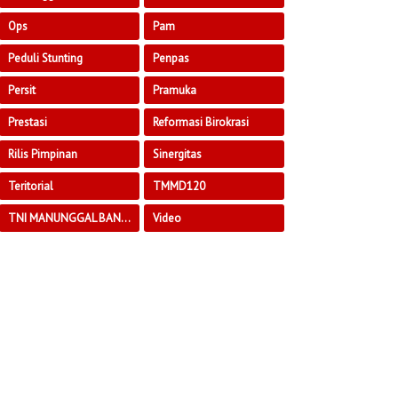
Ops
Pam
Peduli Stunting
Penpas
Persit
Pramuka
Prestasi
Reformasi Birokrasi
Rilis Pimpinan
Sinergitas
Teritorial
TMMD120
TNI MANUNGGAL BANGUN DESA
Video