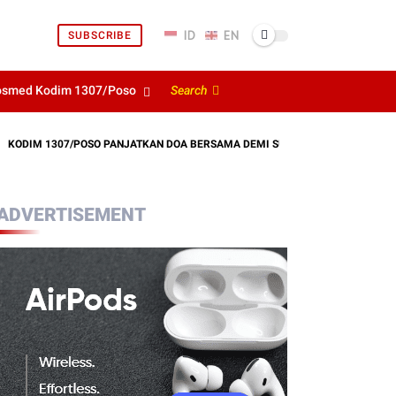
SUBSCRIBE
osmed Kodim 1307/Poso
Search
307/POSO PANJATKAN DOA BERSAMA DEMI SUKSESNYA LATIHAN TNI TERINTEG
ADVERTISEMENT