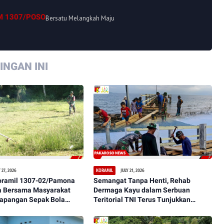
M 1307/POSO
Bersatu Melangkah Maju
NGAN INI
 27, 2026
JULY 21, 2026
KORAMIL
oramil 1307-02/Pamona
Semangat Tanpa Henti, Rehab
 Bersama Masyarakat
Dermaga Kayu dalam Serbuan
Lapangan Sepak Bola
Teritorial TNI Terus Tunjukkan
aman, dan Representatif
Perkembangan Signifikan