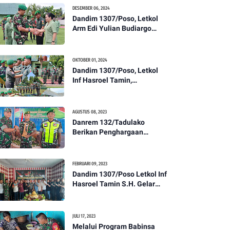
Kesehatan Tentang
DESEMBER 06, 2024
Pencegahan DBD
Dandim 1307/Poso, Letkol
Arm Edi Yulian Budiargo
Pimpin Korps Rapor Pindah
Satuan Anggota Kodim
1307/Poso
OKTOBER 01, 2024
Dandim 1307/Poso, Letkol
Inf Hasroel Tamin,
S.H.,M.Hub.Int. Pimpin
Upacara Pelantikan
Kenaikan Pangkat Personel
AGUSTUS 08, 2023
Kodim 1307/Poso
Danrem 132/Tadulako
Berikan Penghargaan
Kepada Babinsa Berprestasi
FEBRUARI 09, 2023
Dandim 1307/Poso Letkol Inf
Hasroel Tamin S.H. Gelar
Syukuran Dalam Rangka
Peringati HPN yang ke 28
Tahun 2023
JULI 17, 2023
Melalui Program Babinsa