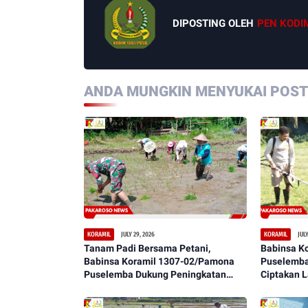
DIPOSTING OLEH
PEN KODI
ANDA MUNGKIN MENYUKAI POSTI
JULY 29, 2026
JULY
KORAMIL
KORAMIL
Tanam Padi Bersama Petani,
Babinsa K
Babinsa Koramil 1307-02/Pamona
Puselemba
Puselemba Dukung Peningkatan
Ciptakan 
Hasil Panen dan Ketahanan Pangan
Bersih, Ny