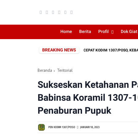
Home
Berita
Profil
Dok Giat
BREAKING NEWS
II/PALAKA WIRA
RESPONS CEPAT KODIM 1307/POSO, KEBAKARAN 
Beranda
Teritorial
Sukseskan Ketahanan P
Babinsa Koramil 1307-
Penaburan Pupuk
PEN KODIM 1307/POSO
JANUARI 18, 2023