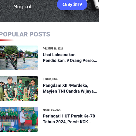
POPULAR POSTS
AGUSTUS 26, 2023
Usai Laksanakan
Pendidikan, 9 Orang Personil
Komcad Asal Wilayah
Koramil 1307-01/Poso Kota
Ikuti Apel Pagi Dan
JUNI 07, 2024
Pengecekan
Pangdam XIII/Merdeka,
Mayjen TNI Candra Wijaya
Resmikam Studio Podcast
Kodim 1307/Poso
MARET 04, 2024
Peringati HUT Persit Ke-78
Tahun 2024, Persit KCK
Cabang XXI Kodim
1307/Poso Gelar Ceramah