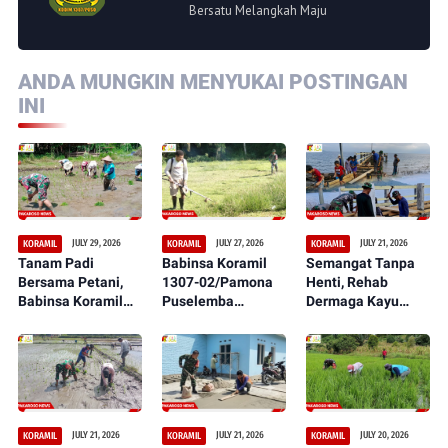
Bersatu Melangkah Maju
ANDA MUNGKIN MENYUKAI POSTINGAN
INI
JULY 29, 2026
JULY 27, 2026
JULY 21, 2026
KORAMIL
KORAMIL
KORAMIL
Tanam Padi
Babinsa Koramil
Semangat Tanpa
Bersama Petani,
1307-02/Pamona
Henti, Rehab
Babinsa Koramil
Puselemba
Dermaga Kayu
1307-02/Pamona
Bersama
dalam Serbuan
Puselemba Dukung
Masyarakat
Teritorial TNI Terus
Peningkatan Hasil
Ciptakan Lapangan
Tunjukkan
Panen dan
Sepak Bola Bersih,
Perkembangan
Ketahanan Pangan
Nyaman, dan
Signifikan
Representatif
JULY 21, 2026
JULY 21, 2026
JULY 20, 2026
KORAMIL
KORAMIL
KORAMIL