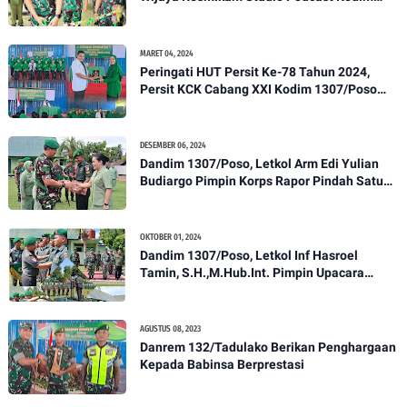
1307/Poso
MARET 04, 2024
Peringati HUT Persit Ke-78 Tahun 2024,
Persit KCK Cabang XXI Kodim 1307/Poso
Gelar Ceramah Kesehatan Tentang
Pencegahan DBD
DESEMBER 06, 2024
Dandim 1307/Poso, Letkol Arm Edi Yulian
Budiargo Pimpin Korps Rapor Pindah Satuan
Anggota Kodim 1307/Poso
OKTOBER 01, 2024
Dandim 1307/Poso, Letkol Inf Hasroel
Tamin, S.H.,M.Hub.Int. Pimpin Upacara
Pelantikan Kenaikan Pangkat Personel
Kodim 1307/Poso
AGUSTUS 08, 2023
Danrem 132/Tadulako Berikan Penghargaan
Kepada Babinsa Berprestasi