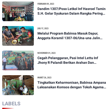
FEBRUARI 09, 2023
Dandim 1307/Poso Letkol Inf Hasroel Tamin
S.H. Gelar Syukuran Dalam Rangka Peringati
HPN yang ke 28 Tahun 2023
JULI 17, 2023
Melalui Program Babinsa Masuk Dapur,
Anggota Koramil 1307-06/Una-una Jalin
Kekeluargaan Bersama Warga Desa Binaan
NOVEMBER 01, 2023
Cegah Pelanggaran, Pasi Intel Lettu Inf
Jhony R Palandi Berikan Arahan Dan
Penekanan Kepada Anggota Kodim
1307/Poso
MARET 26, 2023
Tingkatkan Keharmonisan, Babinsa Ampana
Laksanakan Komsos dengan Tokoh Agama
Dan Tokoh Masyarakat
LABELS