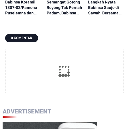
Babinsa Koramil
Semangat Gotong
Langkah Nyata
1307-02/Pamona
Royong Tak Pernah
Babinsa Saojo di
Puselemna dan
Padam, Babinsa
Sawah, Bersama
Petani Satukan
Koramil 1307-
Petani Rawat
Langkah,
09/Poso Pesisir
Tanaman Padi dari
Penanaman Padi
Bersama Warga
Ancaman Gulma
Jadi Awal Harapan
Laksanakan
0 KOMENTAR
Panen Berlimpah
Pengecoran Lantai
ADVERTISEMENT