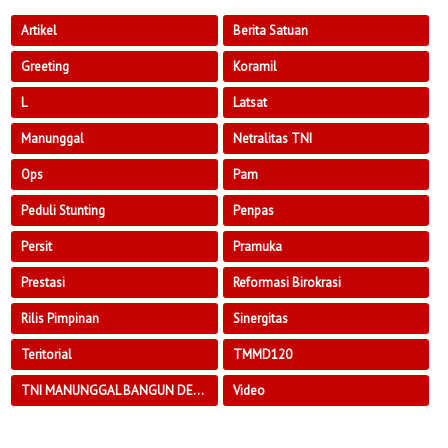
Artikel
Berita Satuan
Greeting
Koramil
L
Latsat
Manunggal
Netralitas TNI
Ops
Pam
Peduli Stunting
Penpas
Persit
Pramuka
Prestasi
Reformasi Birokrasi
Rilis Pimpinan
Sinergitas
Teritorial
TMMD120
TNI MANUNGGAL BANGUN DESA
Video