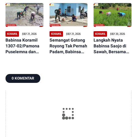
Puselemba Dukung
Masyarakat
Teritorial TNI Terus
Peningkatan Hasil
Ciptakan Lapangan
Tunjukkan
Panen dan
Sepak Bola Bersih,
Perkembangan
Ketahanan Pangan
Nyaman, dan
Signifikan
Representatif
JULY 21, 2026
JULY 21, 2026
JULY 20, 2026
KORAMIL
KORAMIL
KORAMIL
Babinsa Koramil
Semangat Gotong
Langkah Nyata
1307-02/Pamona
Royong Tak Pernah
Babinsa Saojo di
Puselemna dan
Padam, Babinsa
Sawah, Bersama
Petani Satukan
Koramil 1307-
Petani Rawat
Langkah,
09/Poso Pesisir
Tanaman Padi dari
Penanaman Padi
Bersama Warga
Ancaman Gulma
Jadi Awal Harapan
Laksanakan
0 KOMENTAR
Panen Berlimpah
Pengecoran Lantai