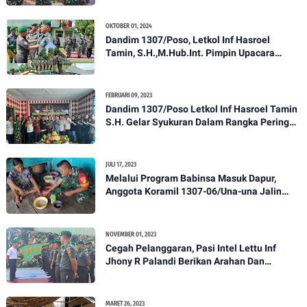
OKTOBER 01, 2024
Dandim 1307/Poso, Letkol Inf Hasroel
Tamin, S.H.,M.Hub.Int. Pimpin Upacara
Pelantikan Kenaikan Pangkat Personel
Kodim 1307/Poso
FEBRUARI 09, 2023
Dandim 1307/Poso Letkol Inf Hasroel Tamin
S.H. Gelar Syukuran Dalam Rangka Peringati
HPN yang ke 28 Tahun 2023
JULI 17, 2023
Melalui Program Babinsa Masuk Dapur,
Anggota Koramil 1307-06/Una-una Jalin
Kekeluargaan Bersama Warga Desa Binaan
NOVEMBER 01, 2023
Cegah Pelanggaran, Pasi Intel Lettu Inf
Jhony R Palandi Berikan Arahan Dan
Penekanan Kepada Anggota Kodim
1307/Poso
MARET 26, 2023