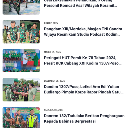
Personil Komcad Asal Wilayah Koramil
1307-01/Poso Kota Ikuti Apel Pagi Dan
Pengecekan
JUNI 07, 2024
Pangdam XIII/Merdeka, Mayjen TNI Candra
Wijaya Resmikam Studio Podcast Kodim
1307/Poso
MARET 04, 2024
Peringati HUT Persit Ke-78 Tahun 2024,
Persit KCK Cabang XXI Kodim 1307/Poso
Gelar Ceramah Kesehatan Tentang
Pencegahan DBD
DESEMBER 06, 2024
Dandim 1307/Poso, Letkol Arm Edi Yulian
Budiargo Pimpin Korps Rapor Pindah Satuan
Anggota Kodim 1307/Poso
AGUSTUS 08, 2023
Danrem 132/Tadulako Berikan Penghargaan
Kepada Babinsa Berprestasi