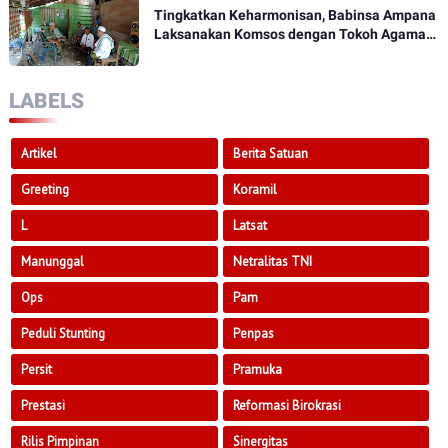
Tingkatkan Keharmonisan, Babinsa Ampana
Laksanakan Komsos dengan Tokoh Agama
Dan Tokoh Masyarakat
LABELS
Artikel
Berita Satuan
Greeting
Koramil
L
Latsat
Manunggal
Netralitas TNI
Ops
Pam
Peduli Stunting
Penpas
Persit
Pramuka
Prestasi
Reformasi Birokrasi
Rilis Pimpinan
Sinergitas