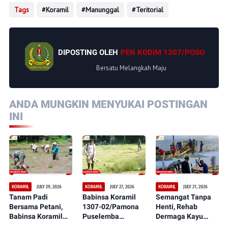
Tags
Koramil
Manunggal
Teritorial
DIPOSTING OLEH
PEN KODIM 1307/POSO
Bersatu Melangkah Maju
ANDA MUNGKIN MENYUKAI POSTINGAN
INI
JULY 29, 2026
JULY 27, 2026
JULY 21, 2026
KORAMIL
KORAMIL
KORAMIL
Tanam Padi
Babinsa Koramil
Semangat Tanpa
Bersama Petani,
1307-02/Pamona
Henti, Rehab
Babinsa Koramil
Puselemba
Dermaga Kayu
1307-02/Pamona
Bersama
dalam Serbuan