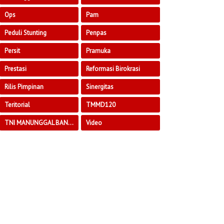
Ops
Pam
Peduli Stunting
Penpas
Persit
Pramuka
Prestasi
Reformasi Birokrasi
Rilis Pimpinan
Sinergitas
Teritorial
TMMD120
TNI MANUNGGAL BANGUN DESA
Video