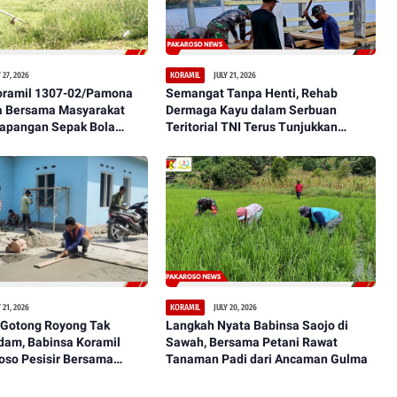
 27, 2026
JULY 21, 2026
KORAMIL
oramil 1307-02/Pamona
Semangat Tanpa Henti, Rehab
 Bersama Masyarakat
Dermaga Kayu dalam Serbuan
Lapangan Sepak Bola
Teritorial TNI Terus Tunjukkan
aman, dan Representatif
Perkembangan Signifikan
 21, 2026
JULY 20, 2026
KORAMIL
Gotong Royong Tak
Langkah Nyata Babinsa Saojo di
dam, Babinsa Koramil
Sawah, Bersama Petani Rawat
oso Pesisir Bersama
Tanaman Padi dari Ancaman Gulma
sanakan Pengecoran