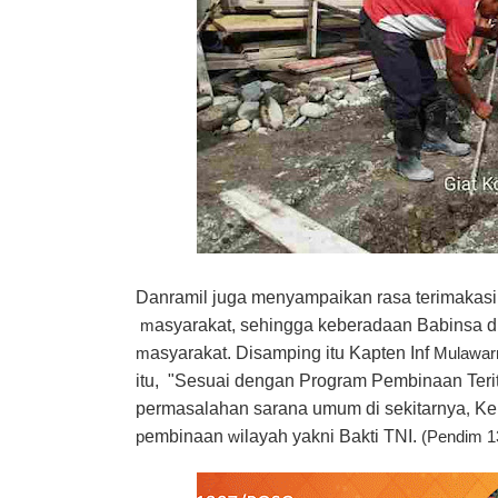
Danramil juga menyampaikan rasa terimakasi
asyarakat, sehingga keberadaan Babinsa d
m
asyarakat.
Disamping itu Kapten Inf
m
Mulawa
itu, "Sesuai dengan Program Pembinaan Ter
permasalahan sarana umum di sekitarnya
Ker
,
embinaan
ilayah yakni Bakti TNI.
p
w
(Pendim 1