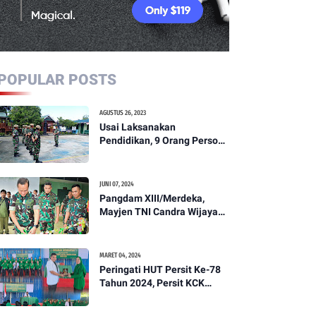
POPULAR POSTS
AGUSTUS 26, 2023
Usai Laksanakan
Pendidikan, 9 Orang Personil
Komcad Asal Wilayah
Koramil 1307-01/Poso Kota
Ikuti Apel Pagi Dan
JUNI 07, 2024
Pengecekan
Pangdam XIII/Merdeka,
Mayjen TNI Candra Wijaya
Resmikam Studio Podcast
Kodim 1307/Poso
MARET 04, 2024
Peringati HUT Persit Ke-78
Tahun 2024, Persit KCK
Cabang XXI Kodim
1307/Poso Gelar Ceramah