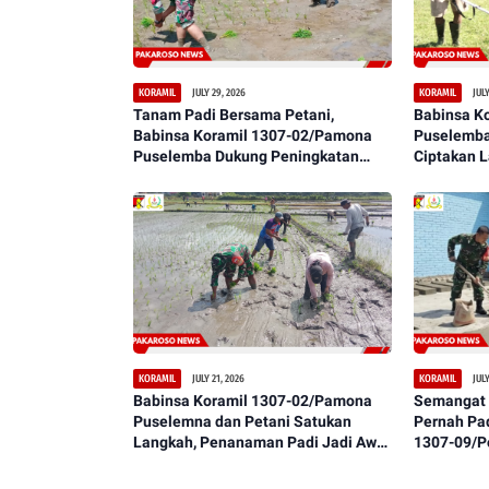
JULY 29, 2026
JULY
KORAMIL
KORAMIL
Tanam Padi Bersama Petani,
Babinsa K
Babinsa Koramil 1307-02/Pamona
Puselemba
Puselemba Dukung Peningkatan
Ciptakan 
Hasil Panen dan Ketahanan Pangan
Bersih, Ny
JULY 21, 2026
JULY
KORAMIL
KORAMIL
Babinsa Koramil 1307-02/Pamona
Semangat 
Puselemna dan Petani Satukan
Pernah Pa
Langkah, Penanaman Padi Jadi Awal
1307-09/P
Harapan Panen Berlimpah
Warga Lak
Lantai