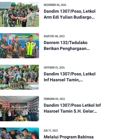
Kesehatan Tentang
DESEMBER 06, 2024
Pencegahan DBD
Dandim 1307/Poso, Letkol
Arm Edi Yulian Budiargo
Pimpin Korps Rapor Pindah
Satuan Anggota Kodim
1307/Poso
AGUSTUS 08, 2023
Danrem 132/Tadulako
Berikan Penghargaan
Kepada Babinsa Berprestasi
OKTOBER 01, 2024
Dandim 1307/Poso, Letkol
Inf Hasroel Tamin,
S.H.,M.Hub.Int. Pimpin
Upacara Pelantikan
Kenaikan Pangkat Personel
FEBRUARI 09, 2023
Kodim 1307/Poso
Dandim 1307/Poso Letkol Inf
Hasroel Tamin S.H. Gelar
Syukuran Dalam Rangka
Peringati HPN yang ke 28
Tahun 2023
JULI 17, 2023
Melalui Program Babinsa