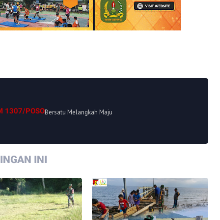
M 1307/POSO
Bersatu Melangkah Maju
NGAN INI