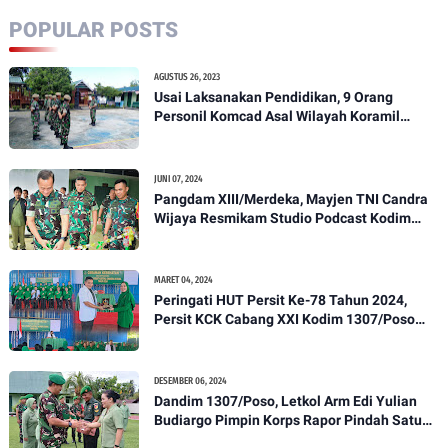
POPULAR POSTS
AGUSTUS 26, 2023
Usai Laksanakan Pendidikan, 9 Orang
Personil Komcad Asal Wilayah Koramil
1307-01/Poso Kota Ikuti Apel Pagi Dan
Pengecekan
JUNI 07, 2024
Pangdam XIII/Merdeka, Mayjen TNI Candra
Wijaya Resmikam Studio Podcast Kodim
1307/Poso
MARET 04, 2024
Peringati HUT Persit Ke-78 Tahun 2024,
Persit KCK Cabang XXI Kodim 1307/Poso
Gelar Ceramah Kesehatan Tentang
Pencegahan DBD
DESEMBER 06, 2024
Dandim 1307/Poso, Letkol Arm Edi Yulian
Budiargo Pimpin Korps Rapor Pindah Satuan
Anggota Kodim 1307/Poso