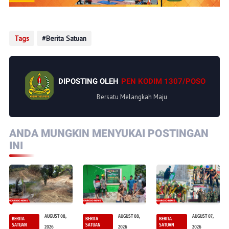
Tags
Berita Satuan
DIPOSTING OLEH
PEN KODIM 1307/POSO
Bersatu Melangkah Maju
ANDA MUNGKIN MENYUKAI POSTINGAN
INI
AUGUST 08,
AUGUST 08,
AUGUST 07,
BERITA
BERITA
BERITA
SATUAN
SATUAN
SATUAN
2026
2026
2026