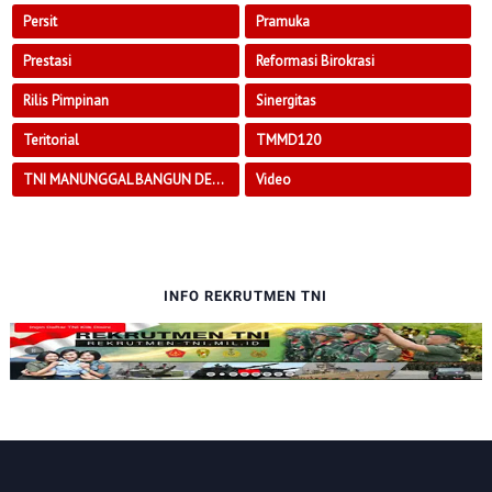
Persit
Pramuka
Prestasi
Reformasi Birokrasi
Rilis Pimpinan
Sinergitas
Teritorial
TMMD120
TNI MANUNGGAL BANGUN DESA
Video
INFO REKRUTMEN TNI