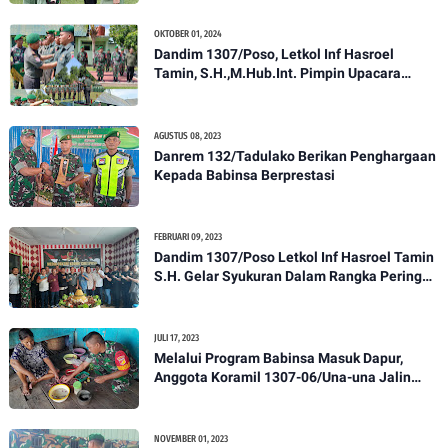
OKTOBER 01, 2024
Dandim 1307/Poso, Letkol Inf Hasroel
Tamin, S.H.,M.Hub.Int. Pimpin Upacara
Pelantikan Kenaikan Pangkat Personel
Kodim 1307/Poso
AGUSTUS 08, 2023
Danrem 132/Tadulako Berikan Penghargaan
Kepada Babinsa Berprestasi
FEBRUARI 09, 2023
Dandim 1307/Poso Letkol Inf Hasroel Tamin
S.H. Gelar Syukuran Dalam Rangka Peringati
HPN yang ke 28 Tahun 2023
JULI 17, 2023
Melalui Program Babinsa Masuk Dapur,
Anggota Koramil 1307-06/Una-una Jalin
Kekeluargaan Bersama Warga Desa Binaan
NOVEMBER 01, 2023