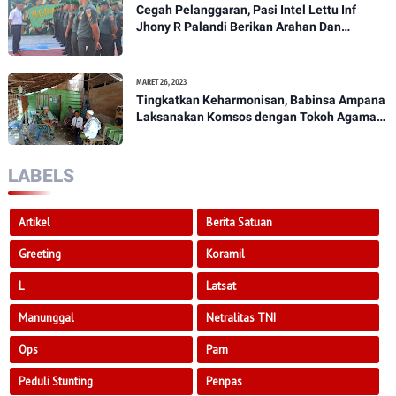
Cegah Pelanggaran, Pasi Intel Lettu Inf
Jhony R Palandi Berikan Arahan Dan
Penekanan Kepada Anggota Kodim
1307/Poso
MARET 26, 2023
Tingkatkan Keharmonisan, Babinsa Ampana
Laksanakan Komsos dengan Tokoh Agama
Dan Tokoh Masyarakat
LABELS
Artikel
Berita Satuan
Greeting
Koramil
L
Latsat
Manunggal
Netralitas TNI
Ops
Pam
Peduli Stunting
Penpas