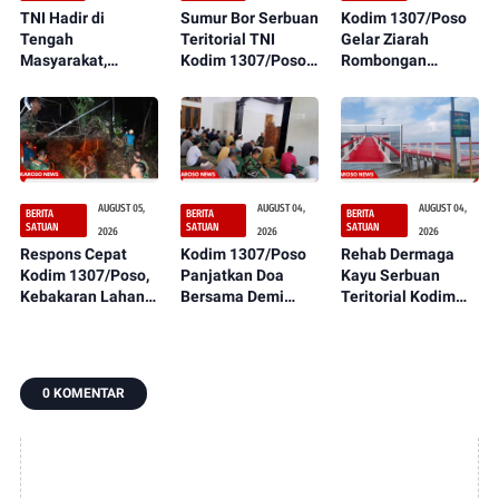
TNI Hadir di
Sumur Bor Serbuan
Kodim 1307/Poso
Tengah
Teritorial TNI
Gelar Ziarah
Masyarakat,
Kodim 1307/Poso
Rombongan
Pembukaan Jalan
Kini Dapat
sebagai Rangkaian
Serbuan Teritorial
Dirasakan
Peringatan HUT
Kodim 1307/Poso
Manfaatnya oleh
ke-1 Kodam
Terus Dikerjakan
Masyarakat
XXIII/Palaka Wira
AUGUST 05,
AUGUST 04,
AUGUST 04,
BERITA
BERITA
BERITA
SATUAN
SATUAN
SATUAN
2026
2026
2026
Respons Cepat
Kodim 1307/Poso
Rehab Dermaga
Kodim 1307/Poso,
Panjatkan Doa
Kayu Serbuan
Kebakaran Lahan
Bersama Demi
Teritorial Kodim
Dekat Perkebunan
Suksesnya Latihan
1307/Poso
Warga Berhasil
TNI Terintegrasi TA
Rampung 100
Dipadamkan
2026
Persen,
Manfaatnya
0 KOMENTAR
Segera Dirasakan
Masyarakat