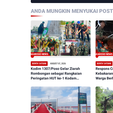
ANDA MUNGKIN MENYUKAI POSTI
AUGUST 07, 2026
BERITA SATUAN
BERITA SATUAN
Kodim 1307/Poso Gelar Ziarah
Respons C
Rombongan sebagai Rangkaian
Kebakaran
Peringatan HUT ke-1 Kodam
Warga Ber
XXIII/Palaka Wira