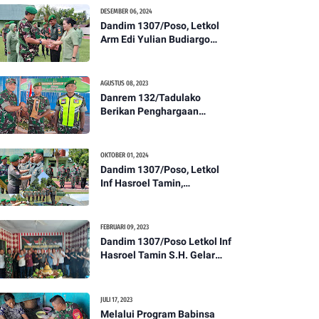
Kesehatan Tentang
DESEMBER 06, 2024
Pencegahan DBD
Dandim 1307/Poso, Letkol
Arm Edi Yulian Budiargo
Pimpin Korps Rapor Pindah
Satuan Anggota Kodim
1307/Poso
AGUSTUS 08, 2023
Danrem 132/Tadulako
Berikan Penghargaan
Kepada Babinsa Berprestasi
OKTOBER 01, 2024
Dandim 1307/Poso, Letkol
Inf Hasroel Tamin,
S.H.,M.Hub.Int. Pimpin
Upacara Pelantikan
Kenaikan Pangkat Personel
FEBRUARI 09, 2023
Kodim 1307/Poso
Dandim 1307/Poso Letkol Inf
Hasroel Tamin S.H. Gelar
Syukuran Dalam Rangka
Peringati HPN yang ke 28
Tahun 2023
JULI 17, 2023
Melalui Program Babinsa