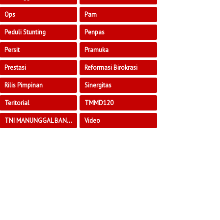
Ops
Pam
Peduli Stunting
Penpas
Persit
Pramuka
Prestasi
Reformasi Birokrasi
Rilis Pimpinan
Sinergitas
Teritorial
TMMD120
TNI MANUNGGAL BANGUN DESA
Video