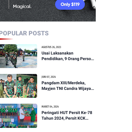
POPULAR POSTS
AGUSTUS 26, 2023
Usai Laksanakan
Pendidikan, 9 Orang Personil
Komcad Asal Wilayah
Koramil 1307-01/Poso Kota
Ikuti Apel Pagi Dan
JUNI 07, 2024
Pengecekan
Pangdam XIII/Merdeka,
Mayjen TNI Candra Wijaya
Resmikam Studio Podcast
Kodim 1307/Poso
MARET 04, 2024
Peringati HUT Persit Ke-78
Tahun 2024, Persit KCK
Cabang XXI Kodim
1307/Poso Gelar Ceramah