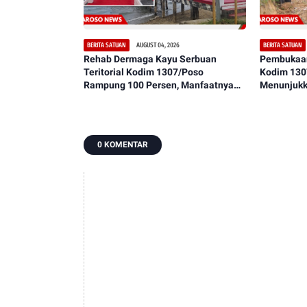
AUGUST 04, 2026
BERITA SATUAN
BERITA SATUAN
Rehab Dermaga Kayu Serbuan
Pembukaan 
Teritorial Kodim 1307/Poso
Kodim 130
Rampung 100 Persen, Manfaatnya
Menunjukk
Segera Dirasakan Masyarakat
Akses Lebi
Dulumai
0 KOMENTAR