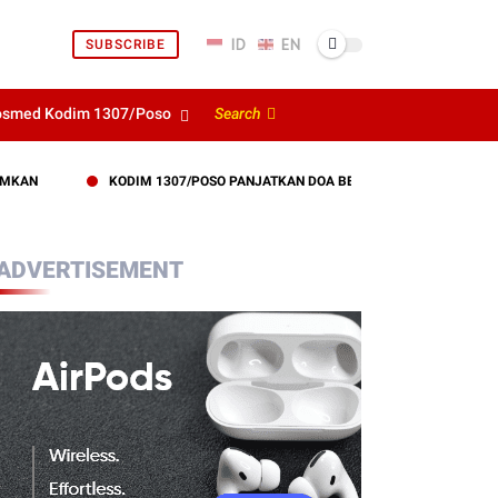
SUBSCRIBE
osmed Kodim 1307/Poso
Search
KODIM 1307/POSO PANJATKAN DOA BERSAMA DEMI SUKSESNYA LATIHAN
ADVERTISEMENT