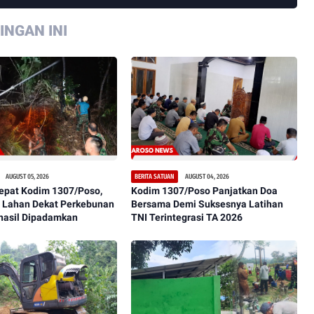
NGAN INI
AUGUST 05, 2026
AUGUST 04, 2026
BERITA SATUAN
epat Kodim 1307/Poso,
Kodim 1307/Poso Panjatkan Doa
 Lahan Dekat Perkebunan
Bersama Demi Suksesnya Latihan
hasil Dipadamkan
TNI Terintegrasi TA 2026