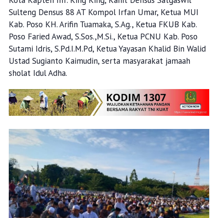
Kota Kapten Inf. King King, Kanit Densus Satgaswil
Sulteng Densus 88 AT Kompol Irfan Umar, Ketua MUI
Kab. Poso KH. Arifin Tuamaka, S.Ag., Ketua FKUB Kab.
Poso Faried Awad, S.Sos.,M.Si., Ketua PCNU Kab. Poso
Sutami Idris, S.Pd.I.M.Pd, Ketua Yayasan Khalid Bin Walid
Ustad Sugianto Kaimudin, serta masyarakat jamaah
sholat Idul Adha.