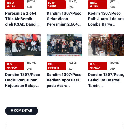
JULY 30,
JULY 30,
JULY 11,
BERITA
BERITA
BERITA
SATUAN
SATUAN
SATUAN
2024
2024
2024
Peresmian 2.664
Dandim 1307/Poso
Kodim 1307/Poso
Titik Air Bersih
Gelar Vicon
Raih Juara 1 dalam
oleh KSAD, Dandim
Peresmian 2.664
Lomba Karya
1307/Poso Bagikan
Titik Air Bersih di
Jurnalistik TMMD
Sembako untuk
Seluruh Indonesia
Ke-120 Tahun 2024
Masyarakat Kurang
Oleh KASAD
Mampu
JULY 08,
JULY 08,
JULY 02,
RILIS
RILIS
RILIS
PIMPINAN
PIMPINAN
PIMPINAN
2024
2024
2024
Dandim 1307/Poso
Dandim 1307/Poso
Dandim 1307/Poso,
Hadiri Penutupan
Berikan Apresiasi
Letkol Inf Hasroel
Kejuaraan Balap
pada Acara
Tamin,
Motor Piala
Penutupan
S.H.,M.Hub.Int.
Kapolda Sulawesi
Kejuaraan Balap
Hadiri Upacara
Tengah dalam
Motor Piala
Hari Bhayangkara
Rangka HUT
Kapolda Sulawesi
ke-78 di Polres
0 KOMENTAR
BHAYANGKARA
Tengah Seri 2
Touna
Ke-78
dalam Rangka HUT
BHAYANGKARA