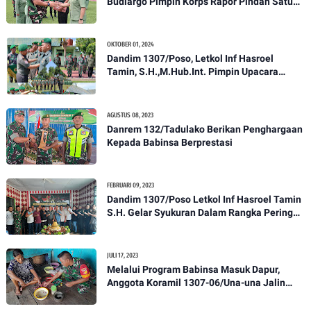
Budiargo Pimpin Korps Rapor Pindah Satuan
Anggota Kodim 1307/Poso
OKTOBER 01, 2024
Dandim 1307/Poso, Letkol Inf Hasroel
Tamin, S.H.,M.Hub.Int. Pimpin Upacara
Pelantikan Kenaikan Pangkat Personel
Kodim 1307/Poso
AGUSTUS 08, 2023
Danrem 132/Tadulako Berikan Penghargaan
Kepada Babinsa Berprestasi
FEBRUARI 09, 2023
Dandim 1307/Poso Letkol Inf Hasroel Tamin
S.H. Gelar Syukuran Dalam Rangka Peringati
HPN yang ke 28 Tahun 2023
JULI 17, 2023
Melalui Program Babinsa Masuk Dapur,
Anggota Koramil 1307-06/Una-una Jalin
Kekeluargaan Bersama Warga Desa Binaan