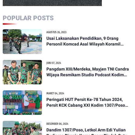
POPULAR POSTS
AGUSTUS 26, 2023
Usai Laksanakan Pendidikan, 9 Orang
Personil Komcad Asal Wilayah Koramil
1307-01/Poso Kota Ikuti Apel Pagi Dan
Pengecekan
JUNI 07, 2024
Pangdam XIII/Merdeka, Mayjen TNI Candra
Wijaya Resmikam Studio Podcast Kodim
1307/Poso
MARET 04, 2024
Peringati HUT Persit Ke-78 Tahun 2024,
Persit KCK Cabang XXI Kodim 1307/Poso
Gelar Ceramah Kesehatan Tentang
Pencegahan DBD
DESEMBER 06, 2024
Dandim 1307/Poso, Letkol Arm Edi Yulian