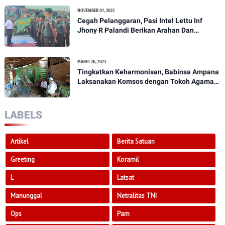
NOVEMBER 01, 2023
Cegah Pelanggaran, Pasi Intel Lettu Inf
Jhony R Palandi Berikan Arahan Dan
Penekanan Kepada Anggota Kodim
1307/Poso
MARET 26, 2023
Tingkatkan Keharmonisan, Babinsa Ampana
Laksanakan Komsos dengan Tokoh Agama
Dan Tokoh Masyarakat
LABELS
Artikel
Berita Satuan
Greeting
Koramil
L
Latsat
Manunggal
Netralitas TNI
Ops
Pam