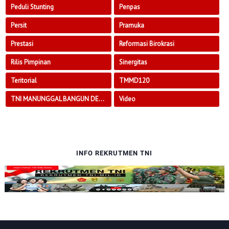
Peduli Stunting
Penpas
Persit
Pramuka
Prestasi
Reformasi Birokrasi
Rilis Pimpinan
Sinergitas
Teritorial
TMMD120
TNI MANUNGGAL BANGUN DESA
Video
INFO REKRUTMEN TNI