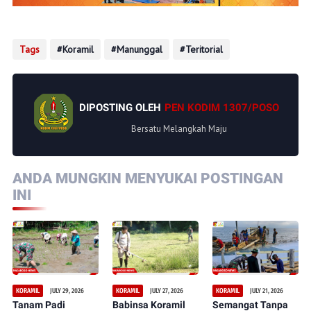
Tags
Koramil
Manunggal
Teritorial
DIPOSTING OLEH
PEN KODIM 1307/POSO
Bersatu Melangkah Maju
ANDA MUNGKIN MENYUKAI POSTINGAN
INI
JULY 29, 2026
JULY 27, 2026
JULY 21, 2026
KORAMIL
KORAMIL
KORAMIL
Tanam Padi
Babinsa Koramil
Semangat Tanpa