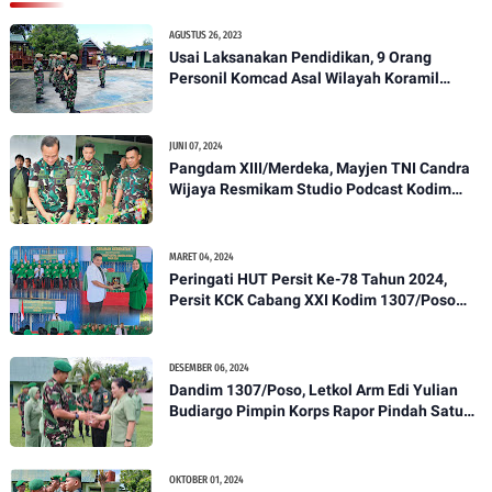
AGUSTUS 26, 2023
Usai Laksanakan Pendidikan, 9 Orang
Personil Komcad Asal Wilayah Koramil
1307-01/Poso Kota Ikuti Apel Pagi Dan
Pengecekan
JUNI 07, 2024
Pangdam XIII/Merdeka, Mayjen TNI Candra
Wijaya Resmikam Studio Podcast Kodim
1307/Poso
MARET 04, 2024
Peringati HUT Persit Ke-78 Tahun 2024,
Persit KCK Cabang XXI Kodim 1307/Poso
Gelar Ceramah Kesehatan Tentang
Pencegahan DBD
DESEMBER 06, 2024
Dandim 1307/Poso, Letkol Arm Edi Yulian
Budiargo Pimpin Korps Rapor Pindah Satuan
Anggota Kodim 1307/Poso
OKTOBER 01, 2024