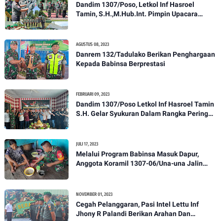
Dandim 1307/Poso, Letkol Inf Hasroel
Tamin, S.H.,M.Hub.Int. Pimpin Upacara
Pelantikan Kenaikan Pangkat Personel
Kodim 1307/Poso
AGUSTUS 08, 2023
Danrem 132/Tadulako Berikan Penghargaan
Kepada Babinsa Berprestasi
FEBRUARI 09, 2023
Dandim 1307/Poso Letkol Inf Hasroel Tamin
S.H. Gelar Syukuran Dalam Rangka Peringati
HPN yang ke 28 Tahun 2023
JULI 17, 2023
Melalui Program Babinsa Masuk Dapur,
Anggota Koramil 1307-06/Una-una Jalin
Kekeluargaan Bersama Warga Desa Binaan
NOVEMBER 01, 2023
Cegah Pelanggaran, Pasi Intel Lettu Inf
Jhony R Palandi Berikan Arahan Dan