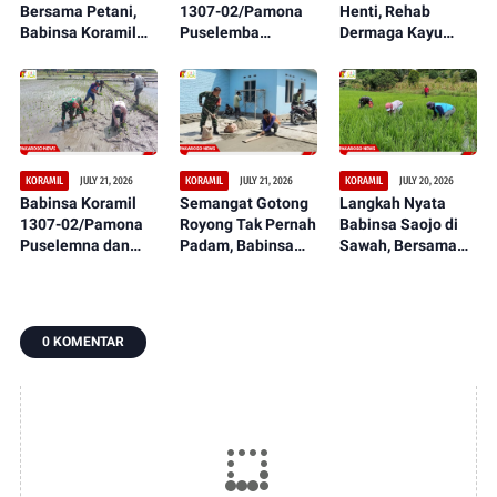
Bersama Petani,
1307-02/Pamona
Henti, Rehab
Babinsa Koramil
Puselemba
Dermaga Kayu
1307-02/Pamona
Bersama
dalam Serbuan
Puselemba Dukung
Masyarakat
Teritorial TNI Terus
Peningkatan Hasil
Ciptakan Lapangan
Tunjukkan
Panen dan
Sepak Bola Bersih,
Perkembangan
Ketahanan Pangan
Nyaman, dan
Signifikan
Representatif
JULY 21, 2026
JULY 21, 2026
JULY 20, 2026
KORAMIL
KORAMIL
KORAMIL
Babinsa Koramil
Semangat Gotong
Langkah Nyata
1307-02/Pamona
Royong Tak Pernah
Babinsa Saojo di
Puselemna dan
Padam, Babinsa
Sawah, Bersama
Petani Satukan
Koramil 1307-
Petani Rawat
Langkah,
09/Poso Pesisir
Tanaman Padi dari
Penanaman Padi
Bersama Warga
Ancaman Gulma
Jadi Awal Harapan
Laksanakan
0 KOMENTAR
Panen Berlimpah
Pengecoran Lantai