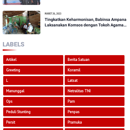
Penekanan Kepada Anggota Kodim
1307/Poso
MARET 26, 2023
Tingkatkan Keharmonisan, Babinsa Ampana
Laksanakan Komsos dengan Tokoh Agama
Dan Tokoh Masyarakat
LABELS
Artikel
Berita Satuan
Greeting
Koramil
L
Latsat
Manunggal
Netralitas TNI
Ops
Pam
Peduli Stunting
Penpas
Persit
Pramuka