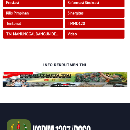
Prestasi
Reformasi Birokrasi
Rilis Pimpinan
Sinergitas
Teritorial
TMMD120
TNI MANUNGGAL BANGUN DESA
Video
INFO REKRUTMEN TNI