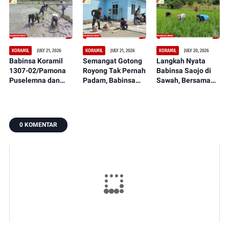
Puselemba Dukung
Masyarakat
Teritorial TNI Terus
Peningkatan Hasil
Ciptakan Lapangan
Tunjukkan
Panen dan
Sepak Bola Bersih,
Perkembangan
Ketahanan Pangan
Nyaman, dan
Signifikan
Representatif
JULY 21, 2026
JULY 21, 2026
JULY 20, 2026
KORAMIL
KORAMIL
KORAMIL
Babinsa Koramil
Semangat Gotong
Langkah Nyata
1307-02/Pamona
Royong Tak Pernah
Babinsa Saojo di
Puselemna dan
Padam, Babinsa
Sawah, Bersama
Petani Satukan
Koramil 1307-
Petani Rawat
Langkah,
09/Poso Pesisir
Tanaman Padi dari
Penanaman Padi
Bersama Warga
Ancaman Gulma
Jadi Awal Harapan
Laksanakan
0 KOMENTAR
Panen Berlimpah
Pengecoran Lantai