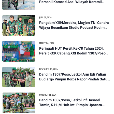
Personil Komcad Asal Wilayah Koramil
1307-01/Poso Kota Ikuti Apel Pagi Dan
Pengecekan
JUNI 07, 2024
Pangdam XIII/Merdeka, Mayjen TNI Candra
Wijaya Resmikam Studio Podcast Kodim
1307/Poso
MARET 04, 2024
Peringati HUT Persit Ke-78 Tahun 2024,
Persit KCK Cabang XXI Kodim 1307/Poso
Gelar Ceramah Kesehatan Tentang
Pencegahan DBD
DESEMBER 06, 2024
Dandim 1307/Poso, Letkol Arm Edi Yulian
Budiargo Pimpin Korps Rapor Pindah Satuan
Anggota Kodim 1307/Poso
OKTOBER 01, 2024
Dandim 1307/Poso, Letkol Inf Hasroel
Tamin, S.H.,M.Hub.Int. Pimpin Upacara
Pelantikan Kenaikan Pangkat Personel