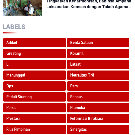
Tingkatkan Keharmonisan, Babinsa Ampana
Laksanakan Komsos dengan Tokoh Agama
Dan Tokoh Masyarakat
LABELS
Artikel
Berita Satuan
Greeting
Koramil
L
Latsat
Manunggal
Netralitas TNI
Ops
Pam
Peduli Stunting
Penpas
Persit
Pramuka
Prestasi
Reformasi Birokrasi
Rilis Pimpinan
Sinergitas