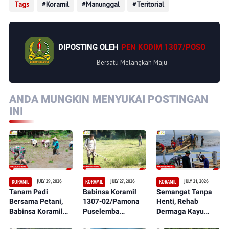
Tags
Koramil
Manunggal
Teritorial
DIPOSTING OLEH
PEN KODIM 1307/POSO
Bersatu Melangkah Maju
ANDA MUNGKIN MENYUKAI POSTINGAN
INI
JULY 29, 2026
JULY 27, 2026
JULY 21, 2026
KORAMIL
KORAMIL
KORAMIL
Tanam Padi
Babinsa Koramil
Semangat Tanpa
Bersama Petani,
1307-02/Pamona
Henti, Rehab
Babinsa Koramil
Puselemba
Dermaga Kayu
1307-02/Pamona
Bersama
dalam Serbuan