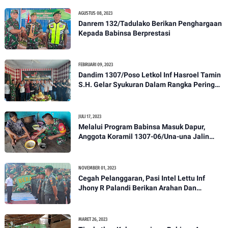
Kodim 1307/Poso
AGUSTUS 08, 2023
Danrem 132/Tadulako Berikan Penghargaan
Kepada Babinsa Berprestasi
FEBRUARI 09, 2023
Dandim 1307/Poso Letkol Inf Hasroel Tamin
S.H. Gelar Syukuran Dalam Rangka Peringati
HPN yang ke 28 Tahun 2023
JULI 17, 2023
Melalui Program Babinsa Masuk Dapur,
Anggota Koramil 1307-06/Una-una Jalin
Kekeluargaan Bersama Warga Desa Binaan
NOVEMBER 01, 2023
Cegah Pelanggaran, Pasi Intel Lettu Inf
Jhony R Palandi Berikan Arahan Dan
Penekanan Kepada Anggota Kodim
1307/Poso
MARET 26, 2023