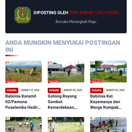
DIPOSTING OLEH
PEN KODIM 1307/POSO
Bersatu Melangkah Maju
ANDA MUNGKIN MENYUKAI POSTINGAN
INI
AUGUST 10, 2026
AUGUST 09, 2026
AUGUST 09, 2026
KORAMIL
KORAMIL
KORAMIL
Babinsa Koramil
Gotong Royong
Babinsa Kel.
02/Pamona
Sambut
Kayamanya dan
Puselemba Hadir
Kemerdekaan,
Warga Kompak
di Tengah Petani,
Babinsa Koramil
Kerja Bakti,
Panen Padi
11/Pamona
Ciptakan
Berlangsung
Selatan dan Warga
Lingkungan Bersih
Penuh
Bersihkan
dan Nyaman