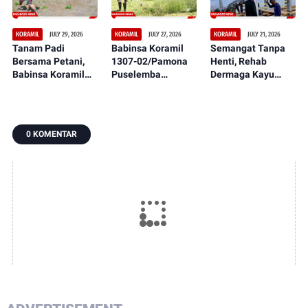
Kebersamaan
Lapangan
JULY 29, 2026
JULY 27, 2026
JULY 21, 2026
KORAMIL
KORAMIL
KORAMIL
Tanam Padi
Babinsa Koramil
Semangat Tanpa
Bersama Petani,
1307-02/Pamona
Henti, Rehab
Babinsa Koramil
Puselemba
Dermaga Kayu
1307-02/Pamona
Bersama
dalam Serbuan
Puselemba Dukung
Masyarakat
Teritorial TNI Terus
Peningkatan Hasil
Ciptakan Lapangan
Tunjukkan
Panen dan
Sepak Bola Bersih,
Perkembangan
0 KOMENTAR
Ketahanan Pangan
Nyaman, dan
Signifikan
Representatif