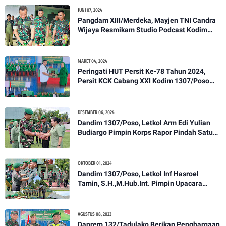
JUNI 07, 2024
Pangdam XIII/Merdeka, Mayjen TNI Candra
Wijaya Resmikam Studio Podcast Kodim
1307/Poso
MARET 04, 2024
Peringati HUT Persit Ke-78 Tahun 2024,
Persit KCK Cabang XXI Kodim 1307/Poso
Gelar Ceramah Kesehatan Tentang
Pencegahan DBD
DESEMBER 06, 2024
Dandim 1307/Poso, Letkol Arm Edi Yulian
Budiargo Pimpin Korps Rapor Pindah Satuan
Anggota Kodim 1307/Poso
OKTOBER 01, 2024
Dandim 1307/Poso, Letkol Inf Hasroel
Tamin, S.H.,M.Hub.Int. Pimpin Upacara
Pelantikan Kenaikan Pangkat Personel
Kodim 1307/Poso
AGUSTUS 08, 2023
Danrem 132/Tadulako Berikan Penghargaan