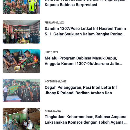
Kepada Babinsa Berprestasi
FEBRUARI 09, 2023
Dandim 1307/Poso Letkol Inf Hasroel Tamin
S.H. Gelar Syukuran Dalam Rangka Peringati
HPN yang ke 28 Tahun 2023
JULI 17, 2023
Melalui Program Babinsa Masuk Dapur,
Anggota Koramil 1307-06/Una-una Jalin
Kekeluargaan Bersama Warga Desa Binaan
NOVEMBER 01, 2023
Cegah Pelanggaran, Pasi Intel Lettu Inf
Jhony R Palandi Berikan Arahan Dan
Penekanan Kepada Anggota Kodim
1307/Poso
MARET 26, 2023
Tingkatkan Keharmonisan, Babinsa Ampana
Laksanakan Komsos dengan Tokoh Agama
Dan Tokoh Masyarakat