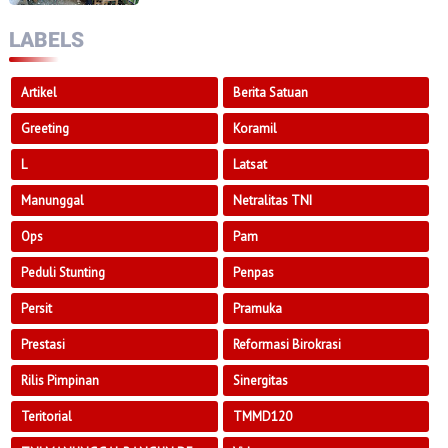
LABELS
Artikel
Berita Satuan
Greeting
Koramil
L
Latsat
Manunggal
Netralitas TNI
Ops
Pam
Peduli Stunting
Penpas
Persit
Pramuka
Prestasi
Reformasi Birokrasi
Rilis Pimpinan
Sinergitas
Teritorial
TMMD120