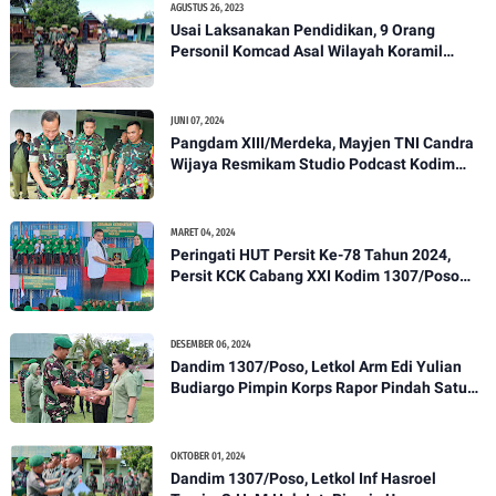
AGUSTUS 26, 2023
Usai Laksanakan Pendidikan, 9 Orang
Personil Komcad Asal Wilayah Koramil
1307-01/Poso Kota Ikuti Apel Pagi Dan
Pengecekan
JUNI 07, 2024
Pangdam XIII/Merdeka, Mayjen TNI Candra
Wijaya Resmikam Studio Podcast Kodim
1307/Poso
MARET 04, 2024
Peringati HUT Persit Ke-78 Tahun 2024,
Persit KCK Cabang XXI Kodim 1307/Poso
Gelar Ceramah Kesehatan Tentang
Pencegahan DBD
DESEMBER 06, 2024
Dandim 1307/Poso, Letkol Arm Edi Yulian
Budiargo Pimpin Korps Rapor Pindah Satuan
Anggota Kodim 1307/Poso
OKTOBER 01, 2024
Dandim 1307/Poso, Letkol Inf Hasroel