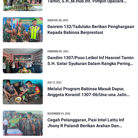
Tamin, S.H.,M.Hub.Int. Pimpin Upacara
Pelantikan Kenaikan Pangkat Personel
Kodim 1307/Poso
AGUSTUS 08, 2023
Danrem 132/Tadulako Berikan Penghargaan
Kepada Babinsa Berprestasi
FEBRUARI 09, 2023
Dandim 1307/Poso Letkol Inf Hasroel Tamin
S.H. Gelar Syukuran Dalam Rangka Peringati
HPN yang ke 28 Tahun 2023
JULI 17, 2023
Melalui Program Babinsa Masuk Dapur,
Anggota Koramil 1307-06/Una-una Jalin
Kekeluargaan Bersama Warga Desa Binaan
NOVEMBER 01, 2023
Cegah Pelanggaran, Pasi Intel Lettu Inf
Jhony R Palandi Berikan Arahan Dan
Penekanan Kepada Anggota Kodim
1307/Poso