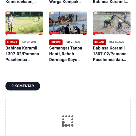
Kemerdekaan,
Warga Kompak
Babinsa Koramil
Babinsa Koramil
Kerja Bakti,
1307-02/Pamona
11/Pamona
Ciptakan
Puselemba Dukung
Selatan dan Warga
Lingkungan Bersih
Peningkatan Hasil
Bersihkan
dan Nyaman
Panen dan
Lapangan
Ketahanan Pangan
JULY 27, 2026
JULY 21, 2026
JULY 21, 2026
KORAMIL
KORAMIL
KORAMIL
Babinsa Koramil
Semangat Tanpa
Babinsa Koramil
1307-02/Pamona
Henti, Rehab
1307-02/Pamona
Puselemba
Dermaga Kayu
Puselemna dan
Bersama
dalam Serbuan
Petani Satukan
Masyarakat
Teritorial TNI Terus
Langkah,
Ciptakan Lapangan
Tunjukkan
Penanaman Padi
Sepak Bola Bersih,
Perkembangan
Jadi Awal Harapan
0 KOMENTAR
Nyaman, dan
Signifikan
Panen Berlimpah
Representatif