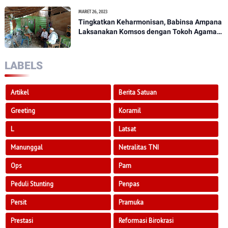
MARET 26, 2023
Tingkatkan Keharmonisan, Babinsa Ampana
Laksanakan Komsos dengan Tokoh Agama
Dan Tokoh Masyarakat
LABELS
Artikel
Berita Satuan
Greeting
Koramil
L
Latsat
Manunggal
Netralitas TNI
Ops
Pam
Peduli Stunting
Penpas
Persit
Pramuka
Prestasi
Reformasi Birokrasi