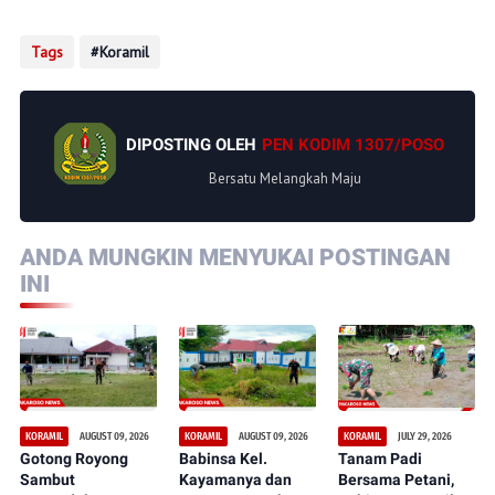
Tags
Koramil
DIPOSTING OLEH
PEN KODIM 1307/POSO
Bersatu Melangkah Maju
ANDA MUNGKIN MENYUKAI POSTINGAN
INI
AUGUST 09, 2026
AUGUST 09, 2026
JULY 29, 2026
KORAMIL
KORAMIL
KORAMIL
Gotong Royong
Babinsa Kel.
Tanam Padi
Sambut
Kayamanya dan
Bersama Petani,