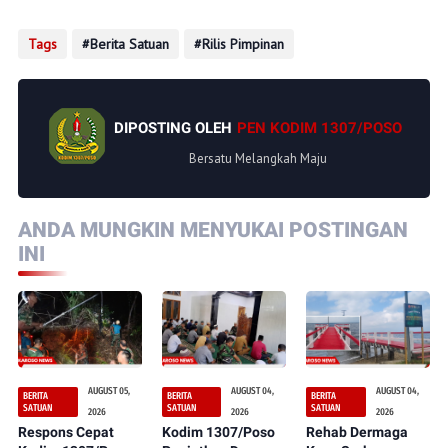
Tags
Berita Satuan
Rilis Pimpinan
DIPOSTING OLEH
PEN KODIM 1307/POSO
Bersatu Melangkah Maju
ANDA MUNGKIN MENYUKAI POSTINGAN
INI
AUGUST 05,
AUGUST 04,
AUGUST 04,
BERITA
BERITA
BERITA
SATUAN
SATUAN
SATUAN
2026
2026
2026
Respons Cepat
Kodim 1307/Poso
Rehab Dermaga