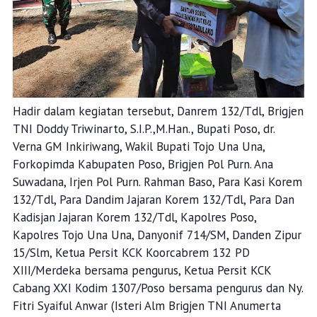
Hadir dalam kegiatan tersebut, Danrem 132/Tdl, Brigjen
TNI Doddy Triwinarto, S.I.P.,M.Han., Bupati Poso, dr.
Verna GM Inkiriwang, Wakil Bupati Tojo Una Una,
Forkopimda Kabupaten Poso, Brigjen Pol Purn. Ana
Suwadana, Irjen Pol Purn. Rahman Baso, Para Kasi Korem
132/Tdl, Para Dandim Jajaran Korem 132/Tdl, Para Dan
Kadisjan Jajaran Korem 132/Tdl, Kapolres Poso,
Kapolres Tojo Una Una, Danyonif 714/SM, Danden Zipur
15/Slm, Ketua Persit KCK Koorcabrem 132 PD
XIII/Merdeka bersama pengurus, Ketua Persit KCK
Cabang XXI Kodim 1307/Poso bersama pengurus dan Ny.
Fitri Syaiful Anwar (Isteri Alm Brigjen TNI Anumerta