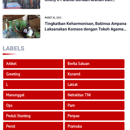
Penekanan Kepada Anggota Kodim
1307/Poso
MARET 26, 2023
Tingkatkan Keharmonisan, Babinsa Ampana
Laksanakan Komsos dengan Tokoh Agama
Dan Tokoh Masyarakat
LABELS
Artikel
Berita Satuan
Greeting
Koramil
L
Latsat
Manunggal
Netralitas TNI
Ops
Pam
Peduli Stunting
Penpas
Persit
Pramuka