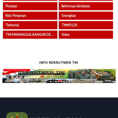
Prestasi
Reformasi Birokrasi
Rilis Pimpinan
Sinergitas
Teritorial
TMMD120
TNI MANUNGGAL BANGUN DESA
Video
INFO REKRUTMEN TNI