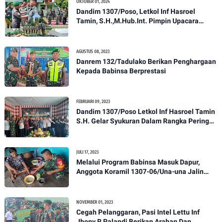
OKTOBER 01, 2024
Dandim 1307/Poso, Letkol Inf Hasroel
Tamin, S.H.,M.Hub.Int. Pimpin Upacara
Pelantikan Kenaikan Pangkat Personel
Kodim 1307/Poso
AGUSTUS 08, 2023
Danrem 132/Tadulako Berikan Penghargaan
Kepada Babinsa Berprestasi
FEBRUARI 09, 2023
Dandim 1307/Poso Letkol Inf Hasroel Tamin
S.H. Gelar Syukuran Dalam Rangka Peringati
HPN yang ke 28 Tahun 2023
JULI 17, 2023
Melalui Program Babinsa Masuk Dapur,
Anggota Koramil 1307-06/Una-una Jalin
Kekeluargaan Bersama Warga Desa Binaan
NOVEMBER 01, 2023
Cegah Pelanggaran, Pasi Intel Lettu Inf
Jhony R Palandi Berikan Arahan Dan