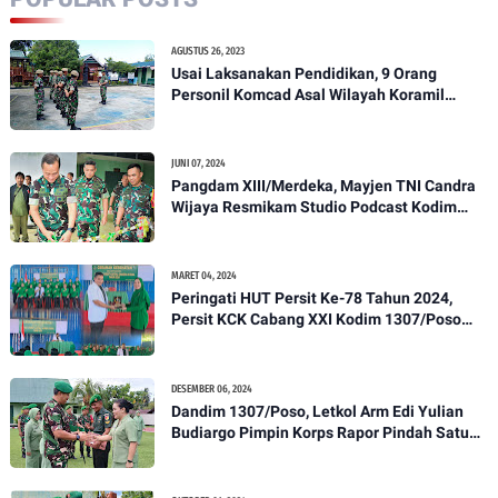
AGUSTUS 26, 2023
Usai Laksanakan Pendidikan, 9 Orang
Personil Komcad Asal Wilayah Koramil
1307-01/Poso Kota Ikuti Apel Pagi Dan
Pengecekan
JUNI 07, 2024
Pangdam XIII/Merdeka, Mayjen TNI Candra
Wijaya Resmikam Studio Podcast Kodim
1307/Poso
MARET 04, 2024
Peringati HUT Persit Ke-78 Tahun 2024,
Persit KCK Cabang XXI Kodim 1307/Poso
Gelar Ceramah Kesehatan Tentang
Pencegahan DBD
DESEMBER 06, 2024
Dandim 1307/Poso, Letkol Arm Edi Yulian
Budiargo Pimpin Korps Rapor Pindah Satuan
Anggota Kodim 1307/Poso