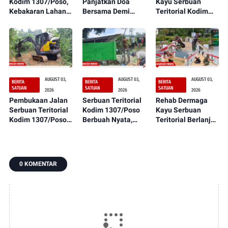
Kodim 1307/Poso,
Panjatkan Doa
Kayu Serbuan
Kebakaran Lahan
Bersama Demi
Teritorial Kodim
Dekat Perkebunan
Suksesnya Latihan
1307/Poso
Warga Berhasil
TNI Terintegrasi TA
Rampung 100
Dipadamkan
2026
Persen,
Manfaatnya
Segera Dirasakan
Masyarakat
AUGUST 03,
AUGUST 03,
AUGUST 03,
BERITA
BERITA
BERITA
SATUAN
SATUAN
SATUAN
2026
2026
2026
Pembukaan Jalan
Serbuan Teritorial
Rehab Dermaga
Serbuan Teritorial
Kodim 1307/Poso
Kayu Serbuan
Kodim 1307/Poso
Berbuah Nyata,
Teritorial Berlanjut
Semakin
Sumur Bor Kini
ke Tahap
Menunjukkan
Mulai Tampak dan
Pengecatan, Warga
Kemajuan,
Siap Dimanfaatkan
Segera Nikmati
Wujudkan Akses
Oleh Warga
Hasilnya
0 KOMENTAR
Lebih Baik bagi
Petirodongi
Warga Desa
Dulumai