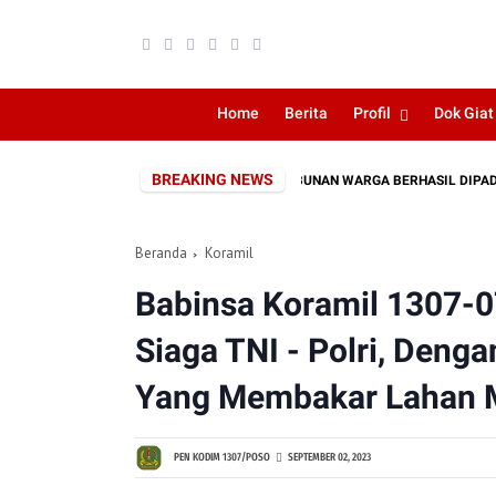
Home
Berita
Profil
Dok Giat
BREAKING NEWS
O, KEBAKARAN LAHAN DEKAT PERKEBUNAN WARGA BERHASIL DIPADAMKAN
Beranda
Koramil
Babinsa Koramil 1307-
Siaga TNI - Polri, Deng
Yang Membakar Lahan M
PEN KODIM 1307/POSO
SEPTEMBER 02, 2023