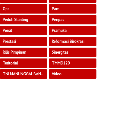
Ops
Pam
Peduli Stunting
Penpas
Persit
Pramuka
Prestasi
Reformasi Birokrasi
Rilis Pimpinan
Sinergitas
Teritorial
TMMD120
TNI MANUNGGAL BANGUN DESA
Video