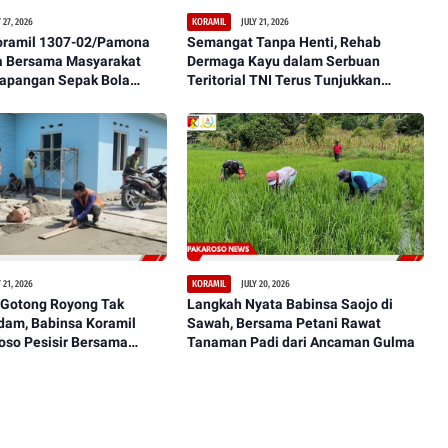
 27, 2026
JULY 21, 2026
KORAMIL
oramil 1307-02/Pamona
Semangat Tanpa Henti, Rehab
 Bersama Masyarakat
Dermaga Kayu dalam Serbuan
Lapangan Sepak Bola
Teritorial TNI Terus Tunjukkan
aman, dan Representatif
Perkembangan Signifikan
 21, 2026
JULY 20, 2026
KORAMIL
Gotong Royong Tak
Langkah Nyata Babinsa Saojo di
dam, Babinsa Koramil
Sawah, Bersama Petani Rawat
oso Pesisir Bersama
Tanaman Padi dari Ancaman Gulma
sanakan Pengecoran