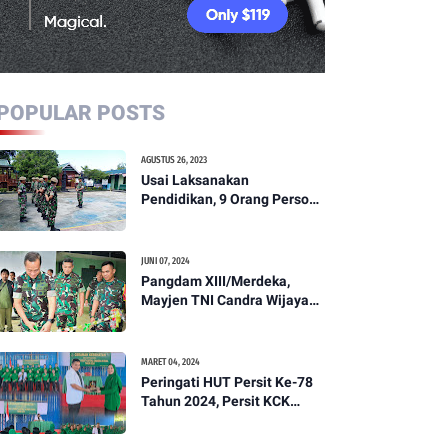
POPULAR POSTS
AGUSTUS 26, 2023
Usai Laksanakan
Pendidikan, 9 Orang Personil
Komcad Asal Wilayah
Koramil 1307-01/Poso Kota
Ikuti Apel Pagi Dan
JUNI 07, 2024
Pengecekan
Pangdam XIII/Merdeka,
Mayjen TNI Candra Wijaya
Resmikam Studio Podcast
Kodim 1307/Poso
MARET 04, 2024
Peringati HUT Persit Ke-78
Tahun 2024, Persit KCK
Cabang XXI Kodim
1307/Poso Gelar Ceramah