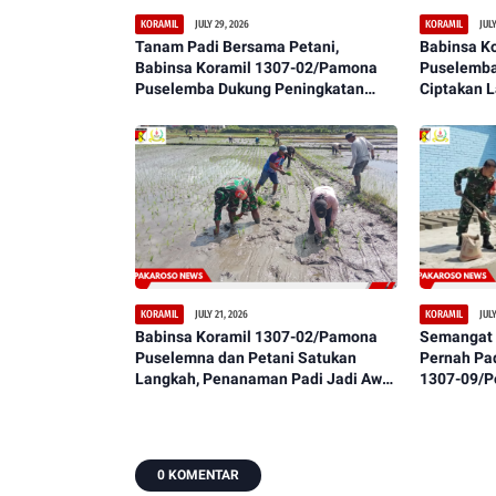
JULY 29, 2026
JULY
KORAMIL
KORAMIL
Tanam Padi Bersama Petani,
Babinsa K
Babinsa Koramil 1307-02/Pamona
Puselemba
Puselemba Dukung Peningkatan
Ciptakan 
Hasil Panen dan Ketahanan Pangan
Bersih, Ny
JULY 21, 2026
JULY
KORAMIL
KORAMIL
Babinsa Koramil 1307-02/Pamona
Semangat 
Puselemna dan Petani Satukan
Pernah Pa
Langkah, Penanaman Padi Jadi Awal
1307-09/P
Harapan Panen Berlimpah
Warga Lak
Lantai
0 KOMENTAR