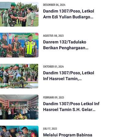
Kesehatan Tentang
DESEMBER 06, 2024
Pencegahan DBD
Dandim 1307/Poso, Letkol
Arm Edi Yulian Budiargo
Pimpin Korps Rapor Pindah
Satuan Anggota Kodim
1307/Poso
AGUSTUS 08, 2023
Danrem 132/Tadulako
Berikan Penghargaan
Kepada Babinsa Berprestasi
OKTOBER 01, 2024
Dandim 1307/Poso, Letkol
Inf Hasroel Tamin,
S.H.,M.Hub.Int. Pimpin
Upacara Pelantikan
Kenaikan Pangkat Personel
FEBRUARI 09, 2023
Kodim 1307/Poso
Dandim 1307/Poso Letkol Inf
Hasroel Tamin S.H. Gelar
Syukuran Dalam Rangka
Peringati HPN yang ke 28
Tahun 2023
JULI 17, 2023
Melalui Program Babinsa