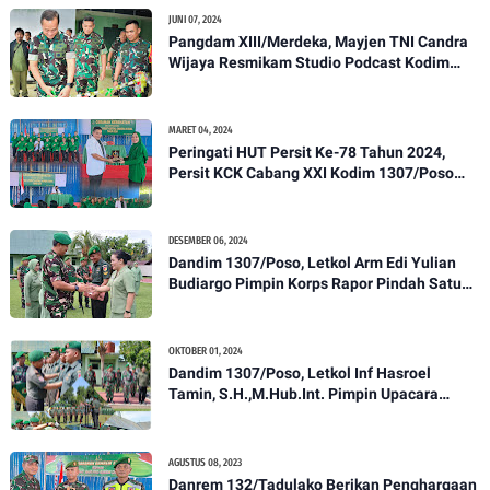
JUNI 07, 2024
Pangdam XIII/Merdeka, Mayjen TNI Candra
Wijaya Resmikam Studio Podcast Kodim
1307/Poso
MARET 04, 2024
Peringati HUT Persit Ke-78 Tahun 2024,
Persit KCK Cabang XXI Kodim 1307/Poso
Gelar Ceramah Kesehatan Tentang
Pencegahan DBD
DESEMBER 06, 2024
Dandim 1307/Poso, Letkol Arm Edi Yulian
Budiargo Pimpin Korps Rapor Pindah Satuan
Anggota Kodim 1307/Poso
OKTOBER 01, 2024
Dandim 1307/Poso, Letkol Inf Hasroel
Tamin, S.H.,M.Hub.Int. Pimpin Upacara
Pelantikan Kenaikan Pangkat Personel
Kodim 1307/Poso
AGUSTUS 08, 2023
Danrem 132/Tadulako Berikan Penghargaan