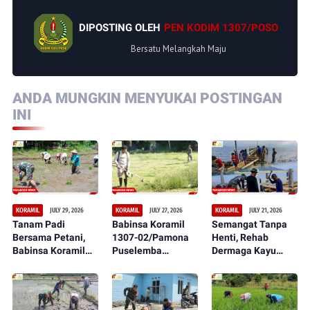
DIPOSTING OLEH
PEN KODIM 1307/POSO
Bersatu Melangkah Maju
ANDA MUNGKIN MENYUKAI POSTINGAN
INI
JULY 29, 2026
JULY 27, 2026
JULY 21, 2026
KORAMIL
KORAMIL
KORAMIL
Tanam Padi
Babinsa Koramil
Semangat Tanpa
Bersama Petani,
1307-02/Pamona
Henti, Rehab
Babinsa Koramil
Puselemba
Dermaga Kayu
1307-02/Pamona
Bersama
dalam Serbuan
Puselemba Dukung
Masyarakat
Teritorial TNI Terus
Peningkatan Hasil
Ciptakan Lapangan
Tunjukkan
Panen dan
Sepak Bola Bersih,
Perkembangan