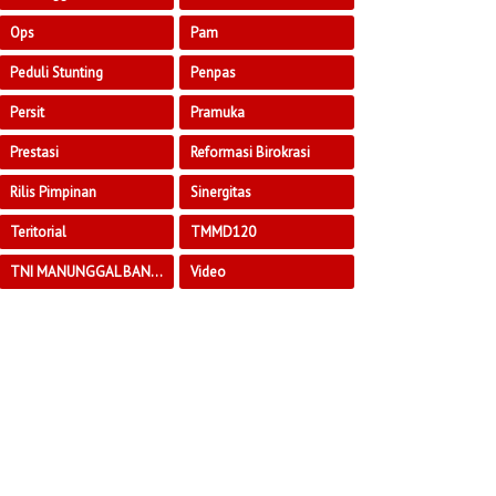
Ops
Pam
Peduli Stunting
Penpas
Persit
Pramuka
Prestasi
Reformasi Birokrasi
Rilis Pimpinan
Sinergitas
Teritorial
TMMD120
TNI MANUNGGAL BANGUN DESA
Video