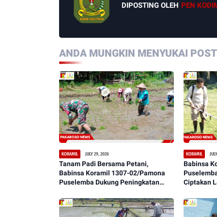
DIPOSTING OLEH
PEN KODI
ANDA MUNGKIN MENYUKAI POSTI
JULY 29, 2026
JULY
KORAMIL
KORAMIL
Tanam Padi Bersama Petani,
Babinsa K
Babinsa Koramil 1307-02/Pamona
Puselemba
Puselemba Dukung Peningkatan
Ciptakan 
Hasil Panen dan Ketahanan Pangan
Bersih, Ny