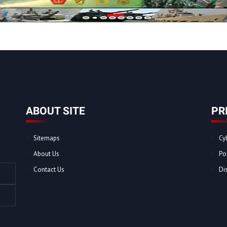
ABOUT SITE
PR
Sitemaps
Cy
About Us
Po
Contact Us
Di