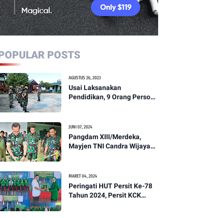
POPULAR POSTS
AGUSTUS 26, 2023
Usai Laksanakan
Pendidikan, 9 Orang Personil
Komcad Asal Wilayah
Koramil 1307-01/Poso Kota
Ikuti Apel Pagi Dan
JUNI 07, 2024
Pengecekan
Pangdam XIII/Merdeka,
Mayjen TNI Candra Wijaya
Resmikam Studio Podcast
Kodim 1307/Poso
MARET 04, 2024
Peringati HUT Persit Ke-78
Tahun 2024, Persit KCK
Cabang XXI Kodim
1307/Poso Gelar Ceramah