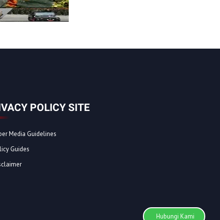
IVACY POLICY SITE
ber Media Guidelines
licy Guides
sclaimer
Hubungi Kami