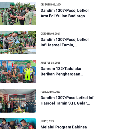
Kesehatan Tentang
DESEMBER 06, 2024
Pencegahan DBD
Dandim 1307/Poso, Letkol
Arm Edi Yulian Budiargo
Pimpin Korps Rapor Pindah
Satuan Anggota Kodim
1307/Poso
OKTOBER 01, 2024
Dandim 1307/Poso, Letkol
Inf Hasroel Tamin,
S.H.,M.Hub.Int. Pimpin
Upacara Pelantikan
Kenaikan Pangkat Personel
AGUSTUS 08, 2023
Kodim 1307/Poso
Danrem 132/Tadulako
Berikan Penghargaan
Kepada Babinsa Berprestasi
FEBRUARI 09, 2023
Dandim 1307/Poso Letkol Inf
Hasroel Tamin S.H. Gelar
Syukuran Dalam Rangka
Peringati HPN yang ke 28
Tahun 2023
JULI 17, 2023
Melalui Program Babinsa