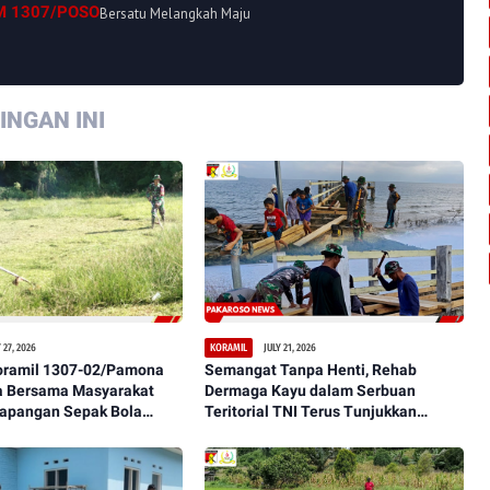
M 1307/POSO
Bersatu Melangkah Maju
NGAN INI
 27, 2026
JULY 21, 2026
KORAMIL
oramil 1307-02/Pamona
Semangat Tanpa Henti, Rehab
 Bersama Masyarakat
Dermaga Kayu dalam Serbuan
Lapangan Sepak Bola
Teritorial TNI Terus Tunjukkan
aman, dan Representatif
Perkembangan Signifikan