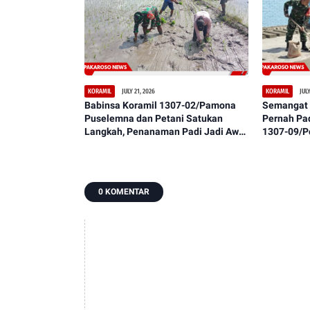
JULY 21, 2026
JULY
KORAMIL
KORAMIL
Babinsa Koramil 1307-02/Pamona
Semangat 
Puselemna dan Petani Satukan
Pernah Pa
Langkah, Penanaman Padi Jadi Awal
1307-09/P
Harapan Panen Berlimpah
Warga Lak
Lantai
0 KOMENTAR