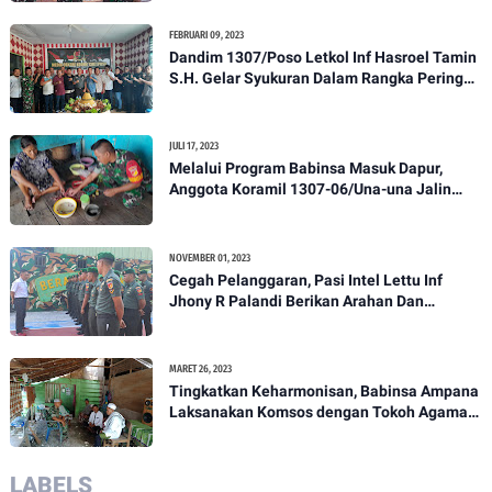
FEBRUARI 09, 2023
Dandim 1307/Poso Letkol Inf Hasroel Tamin
S.H. Gelar Syukuran Dalam Rangka Peringati
HPN yang ke 28 Tahun 2023
JULI 17, 2023
Melalui Program Babinsa Masuk Dapur,
Anggota Koramil 1307-06/Una-una Jalin
Kekeluargaan Bersama Warga Desa Binaan
NOVEMBER 01, 2023
Cegah Pelanggaran, Pasi Intel Lettu Inf
Jhony R Palandi Berikan Arahan Dan
Penekanan Kepada Anggota Kodim
1307/Poso
MARET 26, 2023
Tingkatkan Keharmonisan, Babinsa Ampana
Laksanakan Komsos dengan Tokoh Agama
Dan Tokoh Masyarakat
LABELS