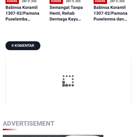
JULY 27, 2026
JULY 21, 2026
JULY 21, 2026
KORAMIL
KORAMIL
KORAMIL
Babinsa Koramil
Semangat Tanpa
Babinsa Koramil
1307-02/Pamona
Henti, Rehab
1307-02/Pamona
Puselemba
Dermaga Kayu
Puselemna dan
Bersama
dalam Serbuan
Petani Satukan
Masyarakat
Teritorial TNI Terus
Langkah,
Ciptakan Lapangan
Tunjukkan
Penanaman Padi
Sepak Bola Bersih,
Perkembangan
Jadi Awal Harapan
0 KOMENTAR
Nyaman, dan
Signifikan
Panen Berlimpah
Representatif
ADVERTISEMENT