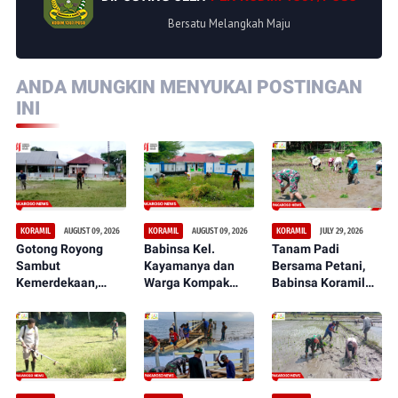
Bersatu Melangkah Maju
ANDA MUNGKIN MENYUKAI POSTINGAN
INI
AUGUST 09, 2026
AUGUST 09, 2026
JULY 29, 2026
KORAMIL
KORAMIL
KORAMIL
Gotong Royong
Babinsa Kel.
Tanam Padi
Sambut
Kayamanya dan
Bersama Petani,
Kemerdekaan,
Warga Kompak
Babinsa Koramil
Babinsa Koramil
Kerja Bakti,
1307-02/Pamona
11/Pamona
Ciptakan
Puselemba Dukung
Selatan dan Warga
Lingkungan Bersih
Peningkatan Hasil
Bersihkan
dan Nyaman
Panen dan
Lapangan
Ketahanan Pangan