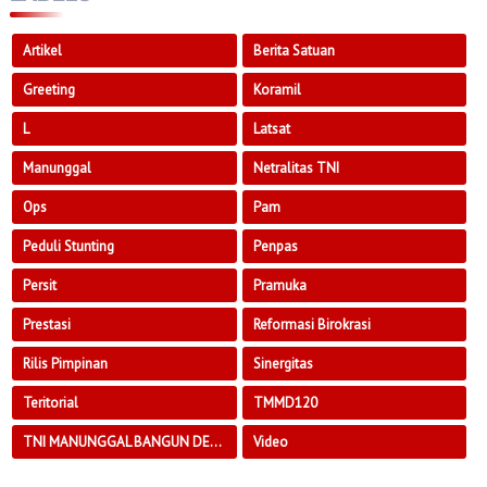
Artikel
Berita Satuan
Greeting
Koramil
L
Latsat
Manunggal
Netralitas TNI
Ops
Pam
Peduli Stunting
Penpas
Persit
Pramuka
Prestasi
Reformasi Birokrasi
Rilis Pimpinan
Sinergitas
Teritorial
TMMD120
TNI MANUNGGAL BANGUN DESA
Video