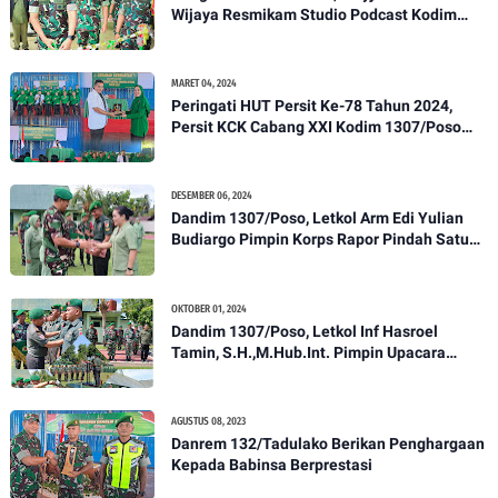
Wijaya Resmikam Studio Podcast Kodim
1307/Poso
MARET 04, 2024
Peringati HUT Persit Ke-78 Tahun 2024,
Persit KCK Cabang XXI Kodim 1307/Poso
Gelar Ceramah Kesehatan Tentang
Pencegahan DBD
DESEMBER 06, 2024
Dandim 1307/Poso, Letkol Arm Edi Yulian
Budiargo Pimpin Korps Rapor Pindah Satuan
Anggota Kodim 1307/Poso
OKTOBER 01, 2024
Dandim 1307/Poso, Letkol Inf Hasroel
Tamin, S.H.,M.Hub.Int. Pimpin Upacara
Pelantikan Kenaikan Pangkat Personel
Kodim 1307/Poso
AGUSTUS 08, 2023
Danrem 132/Tadulako Berikan Penghargaan
Kepada Babinsa Berprestasi