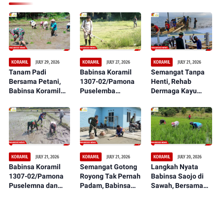
JULY 29, 2026
JULY 27, 2026
JULY 21, 2026
KORAMIL
KORAMIL
KORAMIL
Tanam Padi
Babinsa Koramil
Semangat Tanpa
Bersama Petani,
1307-02/Pamona
Henti, Rehab
Babinsa Koramil
Puselemba
Dermaga Kayu
1307-02/Pamona
Bersama
dalam Serbuan
Puselemba Dukung
Masyarakat
Teritorial TNI Terus
Peningkatan Hasil
Ciptakan Lapangan
Tunjukkan
Panen dan
Sepak Bola Bersih,
Perkembangan
Ketahanan Pangan
Nyaman, dan
Signifikan
Representatif
JULY 21, 2026
JULY 21, 2026
JULY 20, 2026
KORAMIL
KORAMIL
KORAMIL
Babinsa Koramil
Semangat Gotong
Langkah Nyata
1307-02/Pamona
Royong Tak Pernah
Babinsa Saojo di
Puselemna dan
Padam, Babinsa
Sawah, Bersama
Petani Satukan
Koramil 1307-
Petani Rawat
Langkah,
09/Poso Pesisir
Tanaman Padi dari
Penanaman Padi
Bersama Warga
Ancaman Gulma