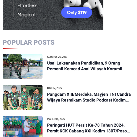
POPULAR POSTS
AGUSTUS 26, 2023
Usai Laksanakan Pendidikan, 9 Orang
Personil Komcad Asal Wilayah Koramil
1307-01/Poso Kota Ikuti Apel Pagi Dan
Pengecekan
JUNI 07, 2024
Pangdam XIII/Merdeka, Mayjen TNI Candra
Wijaya Resmikam Studio Podcast Kodim
1307/Poso
MARET 04, 2024
Peringati HUT Persit Ke-78 Tahun 2024,
Persit KCK Cabang XXI Kodim 1307/Poso
Gelar Ceramah Kesehatan Tentang