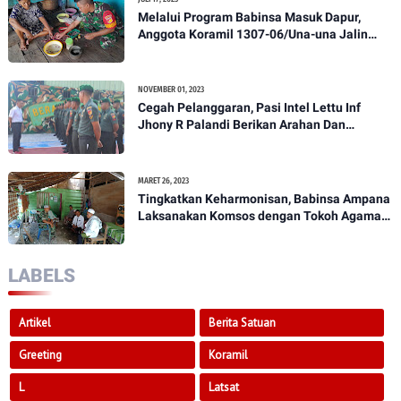
Melalui Program Babinsa Masuk Dapur,
Anggota Koramil 1307-06/Una-una Jalin
Kekeluargaan Bersama Warga Desa Binaan
NOVEMBER 01, 2023
Cegah Pelanggaran, Pasi Intel Lettu Inf
Jhony R Palandi Berikan Arahan Dan
Penekanan Kepada Anggota Kodim
1307/Poso
MARET 26, 2023
Tingkatkan Keharmonisan, Babinsa Ampana
Laksanakan Komsos dengan Tokoh Agama
Dan Tokoh Masyarakat
LABELS
Artikel
Berita Satuan
Greeting
Koramil
L
Latsat