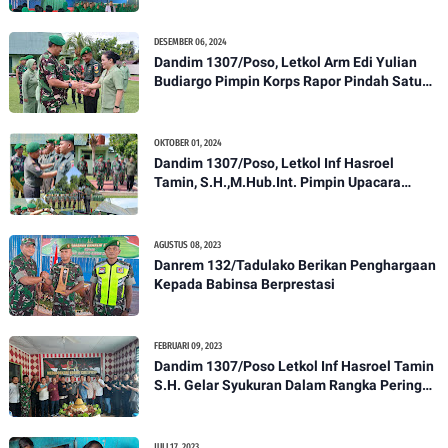
Pencegahan DBD
DESEMBER 06, 2024
Dandim 1307/Poso, Letkol Arm Edi Yulian
Budiargo Pimpin Korps Rapor Pindah Satuan
Anggota Kodim 1307/Poso
OKTOBER 01, 2024
Dandim 1307/Poso, Letkol Inf Hasroel
Tamin, S.H.,M.Hub.Int. Pimpin Upacara
Pelantikan Kenaikan Pangkat Personel
Kodim 1307/Poso
AGUSTUS 08, 2023
Danrem 132/Tadulako Berikan Penghargaan
Kepada Babinsa Berprestasi
FEBRUARI 09, 2023
Dandim 1307/Poso Letkol Inf Hasroel Tamin
S.H. Gelar Syukuran Dalam Rangka Peringati
HPN yang ke 28 Tahun 2023
JULI 17, 2023