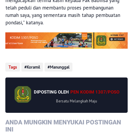
mengucapkan terima kasih kepada Pak Babinsa yang
telah peduli dan membantu proses pembangunan
rumah saya, yang sementara masih tahap pembuatan
pondasi," katanya.
Tags
Koramil
Manunggal
DIPOSTING OLEH
PEN KODIM 1307/POSO
Bersatu Melangkah Maju
ANDA MUNGKIN MENYUKAI POSTINGAN
INI