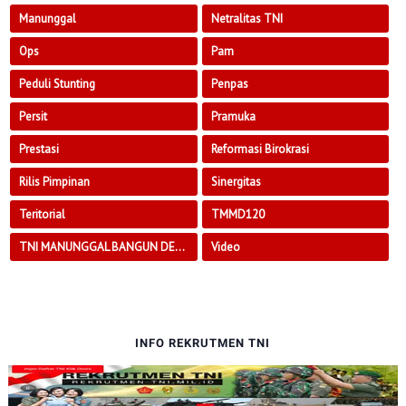
Manunggal
Netralitas TNI
Ops
Pam
Peduli Stunting
Penpas
Persit
Pramuka
Prestasi
Reformasi Birokrasi
Rilis Pimpinan
Sinergitas
Teritorial
TMMD120
TNI MANUNGGAL BANGUN DESA
Video
INFO REKRUTMEN TNI