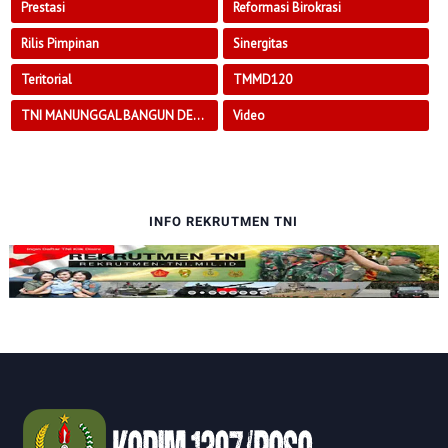
Prestasi
Reformasi Birokrasi
Rilis Pimpinan
Sinergitas
Teritorial
TMMD120
TNI MANUNGGAL BANGUN DESA
Video
INFO REKRUTMEN TNI