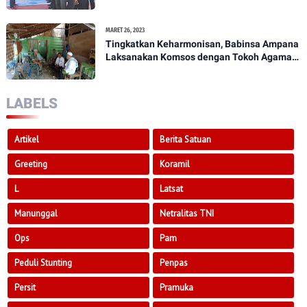
Penekanan Kepada Anggota Kodim
1307/Poso
MARET 26, 2023
Tingkatkan Keharmonisan, Babinsa Ampana
Laksanakan Komsos dengan Tokoh Agama
Dan Tokoh Masyarakat
LABELS
Artikel
Berita Satuan
Greeting
Koramil
L
Latsat
Manunggal
Netralitas TNI
Ops
Pam
Peduli Stunting
Penpas
Persit
Pramuka