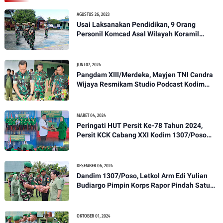
AGUSTUS 26, 2023
Usai Laksanakan Pendidikan, 9 Orang
Personil Komcad Asal Wilayah Koramil
1307-01/Poso Kota Ikuti Apel Pagi Dan
Pengecekan
JUNI 07, 2024
Pangdam XIII/Merdeka, Mayjen TNI Candra
Wijaya Resmikam Studio Podcast Kodim
1307/Poso
MARET 04, 2024
Peringati HUT Persit Ke-78 Tahun 2024,
Persit KCK Cabang XXI Kodim 1307/Poso
Gelar Ceramah Kesehatan Tentang
Pencegahan DBD
DESEMBER 06, 2024
Dandim 1307/Poso, Letkol Arm Edi Yulian
Budiargo Pimpin Korps Rapor Pindah Satuan
Anggota Kodim 1307/Poso
OKTOBER 01, 2024