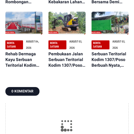
Rombongan
Kebakaran Lahan
Bersama Demi
sebagai Rangkaian
Dekat Perkebunan
Suksesnya Latihan
Peringatan HUT
Warga Berhasil
TNI Terintegrasi TA
ke-1 Kodam
Dipadamkan
2026
XXIII/Palaka Wira
AUGUST 04,
AUGUST 03,
AUGUST 03,
BERITA
BERITA
BERITA
SATUAN
SATUAN
SATUAN
2026
2026
2026
Rehab Dermaga
Pembukaan Jalan
Serbuan Teritorial
Kayu Serbuan
Serbuan Teritorial
Kodim 1307/Poso
Teritorial Kodim
Kodim 1307/Poso
Berbuah Nyata,
1307/Poso
Semakin
Sumur Bor Kini
Rampung 100
Menunjukkan
Mulai Tampak dan
Persen,
Kemajuan,
Siap Dimanfaatkan
Manfaatnya
Wujudkan Akses
Oleh Warga
0 KOMENTAR
Segera Dirasakan
Lebih Baik bagi
Petirodongi
Masyarakat
Warga Desa
Dulumai