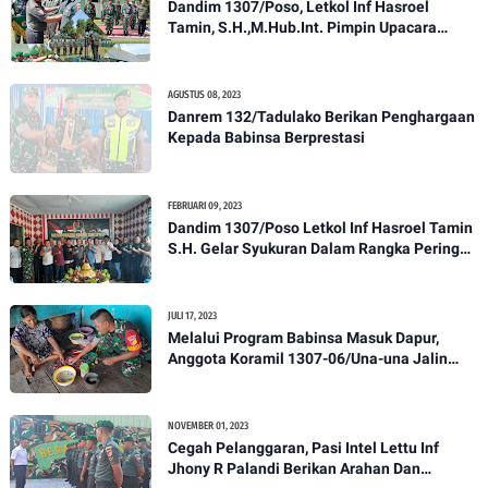
Dandim 1307/Poso, Letkol Inf Hasroel
Tamin, S.H.,M.Hub.Int. Pimpin Upacara
Pelantikan Kenaikan Pangkat Personel
Kodim 1307/Poso
AGUSTUS 08, 2023
Danrem 132/Tadulako Berikan Penghargaan
Kepada Babinsa Berprestasi
FEBRUARI 09, 2023
Dandim 1307/Poso Letkol Inf Hasroel Tamin
S.H. Gelar Syukuran Dalam Rangka Peringati
HPN yang ke 28 Tahun 2023
JULI 17, 2023
Melalui Program Babinsa Masuk Dapur,
Anggota Koramil 1307-06/Una-una Jalin
Kekeluargaan Bersama Warga Desa Binaan
NOVEMBER 01, 2023
Cegah Pelanggaran, Pasi Intel Lettu Inf
Jhony R Palandi Berikan Arahan Dan