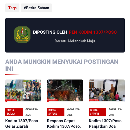
Tags
Berita Satuan
DIPOSTING OLEH
PEN KODIM 1307/POSO
Bersatu Melangkah Maju
ANDA MUNGKIN MENYUKAI POSTINGAN
INI
AUGUST 07,
AUGUST 05,
AUGUST 04,
BERITA
BERITA
BERITA
SATUAN
SATUAN
SATUAN
2026
2026
2026
Kodim 1307/Poso
Respons Cepat
Kodim 1307/Poso
Gelar Ziarah
Kodim 1307/Poso,
Panjatkan Doa