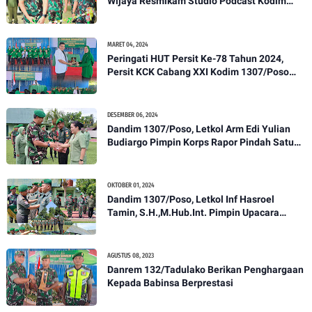
Wijaya Resmikam Studio Podcast Kodim
1307/Poso
MARET 04, 2024
Peringati HUT Persit Ke-78 Tahun 2024,
Persit KCK Cabang XXI Kodim 1307/Poso
Gelar Ceramah Kesehatan Tentang
Pencegahan DBD
DESEMBER 06, 2024
Dandim 1307/Poso, Letkol Arm Edi Yulian
Budiargo Pimpin Korps Rapor Pindah Satuan
Anggota Kodim 1307/Poso
OKTOBER 01, 2024
Dandim 1307/Poso, Letkol Inf Hasroel
Tamin, S.H.,M.Hub.Int. Pimpin Upacara
Pelantikan Kenaikan Pangkat Personel
Kodim 1307/Poso
AGUSTUS 08, 2023
Danrem 132/Tadulako Berikan Penghargaan
Kepada Babinsa Berprestasi