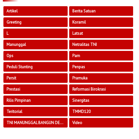
Artikel
Berita Satuan
Greeting
Koramil
L
Latsat
Manunggal
Netralitas TNI
Ops
Pam
Peduli Stunting
Penpas
Persit
Pramuka
Prestasi
Reformasi Birokrasi
Rilis Pimpinan
Sinergitas
Teritorial
TMMD120
TNI MANUNGGAL BANGUN DESA
Video