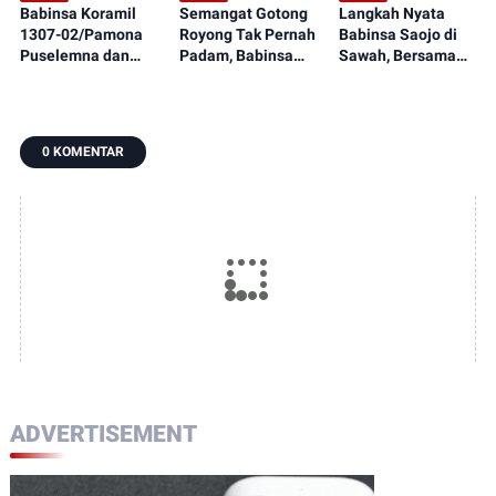
Babinsa Koramil
Semangat Gotong
Langkah Nyata
1307-02/Pamona
Royong Tak Pernah
Babinsa Saojo di
Puselemna dan
Padam, Babinsa
Sawah, Bersama
Petani Satukan
Koramil 1307-
Petani Rawat
Langkah,
09/Poso Pesisir
Tanaman Padi dari
Penanaman Padi
Bersama Warga
Ancaman Gulma
Jadi Awal Harapan
Laksanakan
0 KOMENTAR
Panen Berlimpah
Pengecoran Lantai
ADVERTISEMENT