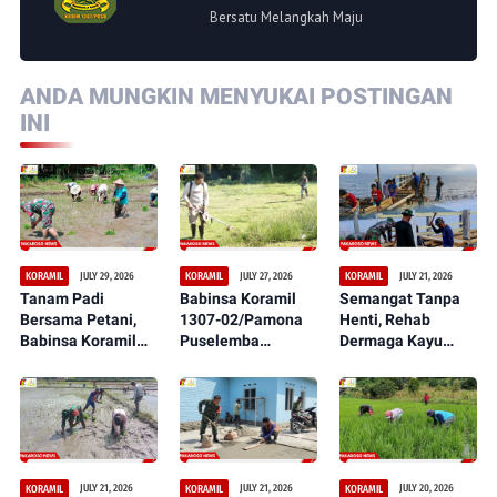
Bersatu Melangkah Maju
ANDA MUNGKIN MENYUKAI POSTINGAN
INI
JULY 29, 2026
JULY 27, 2026
JULY 21, 2026
KORAMIL
KORAMIL
KORAMIL
Tanam Padi
Babinsa Koramil
Semangat Tanpa
Bersama Petani,
1307-02/Pamona
Henti, Rehab
Babinsa Koramil
Puselemba
Dermaga Kayu
1307-02/Pamona
Bersama
dalam Serbuan
Puselemba Dukung
Masyarakat
Teritorial TNI Terus
Peningkatan Hasil
Ciptakan Lapangan
Tunjukkan
Panen dan
Sepak Bola Bersih,
Perkembangan
Ketahanan Pangan
Nyaman, dan
Signifikan
Representatif
JULY 21, 2026
JULY 21, 2026
JULY 20, 2026
KORAMIL
KORAMIL
KORAMIL