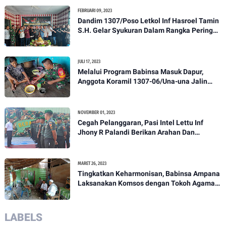
FEBRUARI 09, 2023
Dandim 1307/Poso Letkol Inf Hasroel Tamin
S.H. Gelar Syukuran Dalam Rangka Peringati
HPN yang ke 28 Tahun 2023
JULI 17, 2023
Melalui Program Babinsa Masuk Dapur,
Anggota Koramil 1307-06/Una-una Jalin
Kekeluargaan Bersama Warga Desa Binaan
NOVEMBER 01, 2023
Cegah Pelanggaran, Pasi Intel Lettu Inf
Jhony R Palandi Berikan Arahan Dan
Penekanan Kepada Anggota Kodim
1307/Poso
MARET 26, 2023
Tingkatkan Keharmonisan, Babinsa Ampana
Laksanakan Komsos dengan Tokoh Agama
Dan Tokoh Masyarakat
LABELS