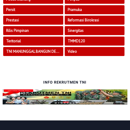
Persit
Pramuka
Prestasi
Reformasi Birokrasi
Rilis Pimpinan
Sinergitas
Teritorial
TMMD120
TNI MANUNGGAL BANGUN DESA
Video
INFO REKRUTMEN TNI