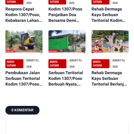
SATUAN
SATUAN
SATUAN
2026
2026
2026
Respons Cepat
Kodim 1307/Poso
Rehab Dermaga
Kodim 1307/Poso,
Panjatkan Doa
Kayu Serbuan
Kebakaran Lahan
Bersama Demi
Teritorial Kodim
Dekat Perkebunan
Suksesnya Latihan
1307/Poso
Warga Berhasil
TNI Terintegrasi TA
Rampung 100
Dipadamkan
2026
Persen,
Manfaatnya
Segera Dirasakan
Masyarakat
AUGUST 03,
AUGUST 03,
AUGUST 03,
BERITA
BERITA
BERITA
SATUAN
SATUAN
SATUAN
2026
2026
2026
Pembukaan Jalan
Serbuan Teritorial
Rehab Dermaga
Serbuan Teritorial
Kodim 1307/Poso
Kayu Serbuan
Kodim 1307/Poso
Berbuah Nyata,
Teritorial Berlanjut
Semakin
Sumur Bor Kini
ke Tahap
Menunjukkan
Mulai Tampak dan
Pengecatan, Warga
Kemajuan,
Siap Dimanfaatkan
Segera Nikmati
Wujudkan Akses
Oleh Warga
Hasilnya
0 KOMENTAR
Lebih Baik bagi
Petirodongi
Warga Desa
Dulumai