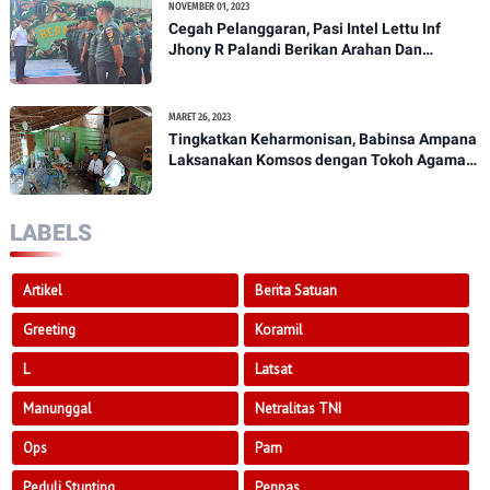
NOVEMBER 01, 2023
Cegah Pelanggaran, Pasi Intel Lettu Inf
Jhony R Palandi Berikan Arahan Dan
Penekanan Kepada Anggota Kodim
1307/Poso
MARET 26, 2023
Tingkatkan Keharmonisan, Babinsa Ampana
Laksanakan Komsos dengan Tokoh Agama
Dan Tokoh Masyarakat
LABELS
Artikel
Berita Satuan
Greeting
Koramil
L
Latsat
Manunggal
Netralitas TNI
Ops
Pam
Peduli Stunting
Penpas