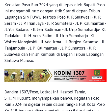
Kegiatan Poso Run 2024 yang di lepas oleh Bupati Poso
ini mengambil rute dengan titik Star di depan Tribun
Lapangan SINTUWU Maroso Poso Jl. P. Sulawesi - Jl. P.
Seram - Jl. P. Irian Jaya - Jl. P. Sumatera - Jl. P. Kalimantan -
Jl. Yos Sudarso - Jl. Jen. Sudirman - Jl. Urip Sumohardjo- Kl.
Tadulako - Jl. H. Agus Salim - Jl. Urip Sumoharjo- Kl.
Wolter Monginsidi - Jl. Ade Irma - Jl. Brigjen Katamso - Jl.
Tanjumbulu - Jl. P. Kalimantan - Jl. P. Sumatera - Jl. P.
Sulawesi dan Finish kembali di Depan Tribun Lapangan
Sintuwu Maroso.
Dandim 1307/Poso, Letkol Inf Hasroel Tamin,
S.H.,M.Hub.Int. menyampaikan bahwa, kegiatan Poso
Run 2024 ini digelar selain dalam rangka Hut Kota Poso
Ke 129, juga sekaligus menjadi ajang silaturahmi dan