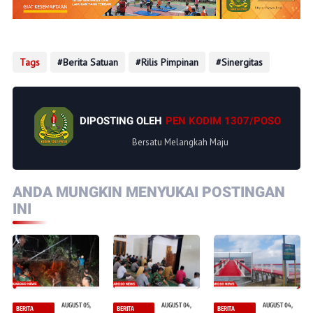
Tags
Berita Satuan
Rilis Pimpinan
Sinergitas
DIPOSTING OLEH
PEN KODIM 1307/POSO
Bersatu Melangkah Maju
ANDA MUNGKIN MENYUKAI POSTINGAN
INI
AUGUST 05,
AUGUST 04,
AUGUST 04,
BERITA
BERITA
BERITA