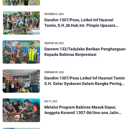
Anggota Kodim 1307/Poso
OKTOBER 01, 2024
Dandim 1307/Poso, Letkol Inf Hasroel
Tamin, S.H.,M.Hub.Int. Pimpin Upacara
Pelantikan Kenaikan Pangkat Personel
Kodim 1307/Poso
AGUSTUS 08, 2023
Danrem 132/Tadulako Berikan Penghargaan
Kepada Babinsa Berprestasi
FEBRUARI 09, 2023
Dandim 1307/Poso Letkol Inf Hasroel Tamin
S.H. Gelar Syukuran Dalam Rangka Peringati
HPN yang ke 28 Tahun 2023
JULI 17, 2023
Melalui Program Babinsa Masuk Dapur,
Anggota Koramil 1307-06/Una-una Jalin
Kekeluargaan Bersama Warga Desa Binaan