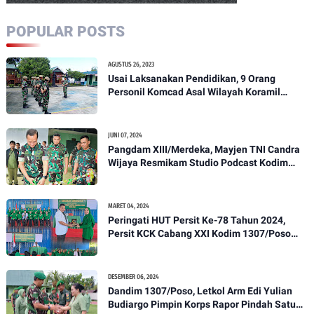
POPULAR POSTS
AGUSTUS 26, 2023
Usai Laksanakan Pendidikan, 9 Orang
Personil Komcad Asal Wilayah Koramil
1307-01/Poso Kota Ikuti Apel Pagi Dan
Pengecekan
JUNI 07, 2024
Pangdam XIII/Merdeka, Mayjen TNI Candra
Wijaya Resmikam Studio Podcast Kodim
1307/Poso
MARET 04, 2024
Peringati HUT Persit Ke-78 Tahun 2024,
Persit KCK Cabang XXI Kodim 1307/Poso
Gelar Ceramah Kesehatan Tentang
Pencegahan DBD
DESEMBER 06, 2024
Dandim 1307/Poso, Letkol Arm Edi Yulian
Budiargo Pimpin Korps Rapor Pindah Satuan