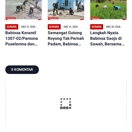
Peningkatan Hasil
Ciptakan Lapangan
Tunjukkan
Panen dan
Sepak Bola Bersih,
Perkembangan
Ketahanan Pangan
Nyaman, dan
Signifikan
Representatif
JULY 21, 2026
JULY 21, 2026
JULY 20, 2026
KORAMIL
KORAMIL
KORAMIL
Babinsa Koramil
Semangat Gotong
Langkah Nyata
1307-02/Pamona
Royong Tak Pernah
Babinsa Saojo di
Puselemna dan
Padam, Babinsa
Sawah, Bersama
Petani Satukan
Koramil 1307-
Petani Rawat
Langkah,
09/Poso Pesisir
Tanaman Padi dari
Penanaman Padi
Bersama Warga
Ancaman Gulma
Jadi Awal Harapan
Laksanakan
0 KOMENTAR
Panen Berlimpah
Pengecoran Lantai