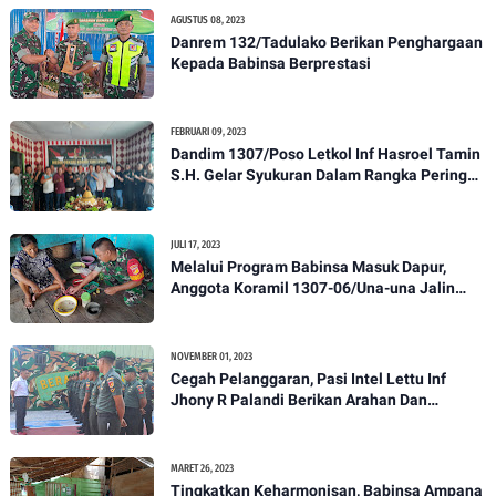
AGUSTUS 08, 2023
Danrem 132/Tadulako Berikan Penghargaan
Kepada Babinsa Berprestasi
FEBRUARI 09, 2023
Dandim 1307/Poso Letkol Inf Hasroel Tamin
S.H. Gelar Syukuran Dalam Rangka Peringati
HPN yang ke 28 Tahun 2023
JULI 17, 2023
Melalui Program Babinsa Masuk Dapur,
Anggota Koramil 1307-06/Una-una Jalin
Kekeluargaan Bersama Warga Desa Binaan
NOVEMBER 01, 2023
Cegah Pelanggaran, Pasi Intel Lettu Inf
Jhony R Palandi Berikan Arahan Dan
Penekanan Kepada Anggota Kodim
1307/Poso
MARET 26, 2023
Tingkatkan Keharmonisan, Babinsa Ampana