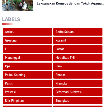
Laksanakan Komsos dengan Tokoh Agama
Dan Tokoh Masyarakat
LABELS
Artikel
Berita Satuan
Greeting
Koramil
L
Latsat
Manunggal
Netralitas TNI
Ops
Pam
Peduli Stunting
Penpas
Persit
Pramuka
Prestasi
Reformasi Birokrasi
Rilis Pimpinan
Sinergitas