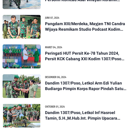
1307-01/Poso Kota Ikuti Apel Pagi Dan
Pengecekan
JUNI 07, 2024
Pangdam XIII/Merdeka, Mayjen TNI Candra
Wijaya Resmikam Studio Podcast Kodim
1307/Poso
MARET 04, 2024
Peringati HUT Persit Ke-78 Tahun 2024,
Persit KCK Cabang XXI Kodim 1307/Poso
Gelar Ceramah Kesehatan Tentang
Pencegahan DBD
DESEMBER 06, 2024
Dandim 1307/Poso, Letkol Arm Edi Yulian
Budiargo Pimpin Korps Rapor Pindah Satuan
Anggota Kodim 1307/Poso
OKTOBER 01, 2024
Dandim 1307/Poso, Letkol Inf Hasroel
Tamin, S.H.,M.Hub.Int. Pimpin Upacara
Pelantikan Kenaikan Pangkat Personel
Kodim 1307/Poso