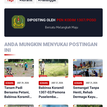
DIPOSTING OLEH
PEN KODIM 1307/POSO
Bersatu Melangkah Maju
ANDA MUNGKIN MENYUKAI POSTINGAN
INI
JULY 29, 2026
JULY 27, 2026
JULY 21, 2026
KORAMIL
KORAMIL
KORAMIL
Tanam Padi
Babinsa Koramil
Semangat Tanpa
Bersama Petani,
1307-02/Pamona
Henti, Rehab
Babinsa Koramil
Puselemba
Dermaga Kayu
1307-02/Pamona
Bersama
dalam Serbuan
Puselemba Dukung
Masyarakat
Teritorial TNI Terus