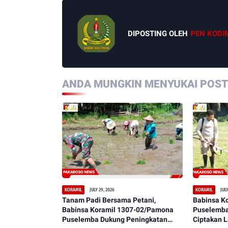
DIPOSTING OLEH
PEN KODI
ANDA MUNGKIN MENYUKAI POSTI
JULY 29, 2026
JULY
KORAMIL
KORAMIL
Tanam Padi Bersama Petani,
Babinsa K
Babinsa Koramil 1307-02/Pamona
Puselemba
Puselemba Dukung Peningkatan
Ciptakan 