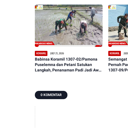
Hasil Panen dan Ketahanan Pangan
Bersih, Ny
JULY 21, 2026
JULY
KORAMIL
KORAMIL
Babinsa Koramil 1307-02/Pamona
Semangat 
Puselemna dan Petani Satukan
Pernah Pa
Langkah, Penanaman Padi Jadi Awal
1307-09/P
Harapan Panen Berlimpah
Warga Lak
Lantai
0 KOMENTAR