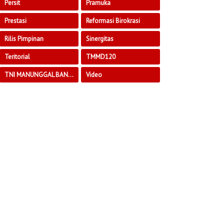
Persit
Pramuka
Prestasi
Reformasi Birokrasi
Rilis Pimpinan
Sinergitas
Teritorial
TMMD120
TNI MANUNGGAL BANGUN DESA
Video