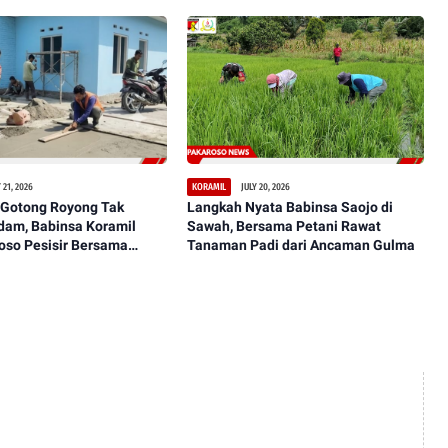
aman, dan Representatif
Perkembangan Signifikan
 21, 2026
JULY 20, 2026
KORAMIL
Gotong Royong Tak
Langkah Nyata Babinsa Saojo di
dam, Babinsa Koramil
Sawah, Bersama Petani Rawat
oso Pesisir Bersama
Tanaman Padi dari Ancaman Gulma
sanakan Pengecoran