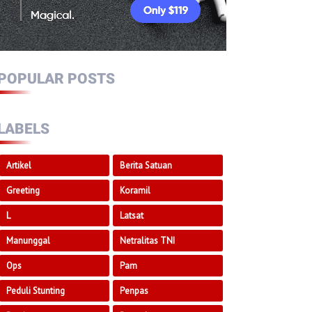
POPULAR POSTS
LABELS
Artikel
Berita Satuan
Greeting
Koramil
L
Latsat
Manunggal
Netralitas TNI
Ops
Pam
Peduli Stunting
Penpas