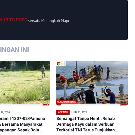
M 1307/POSO
Bersatu Melangkah Maju
NGAN INI
 27, 2026
JULY 21, 2026
KORAMIL
oramil 1307-02/Pamona
Semangat Tanpa Henti, Rehab
 Bersama Masyarakat
Dermaga Kayu dalam Serbuan
Lapangan Sepak Bola
Teritorial TNI Terus Tunjukkan