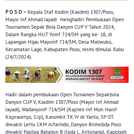
P O S O –
Kepala Staf Kodim (Kasdim) 1307/Poso,
Mayor Inf Ahmad Jayadi menghadiri Pembukaan Open
Tournamen Sepak Bola Danyon CUP V Tahun 2024,
Dalam Rangka HUT Yonif 714/SM yang ke- 18, di
Lapangan Hijau Mayonif 714/SM, Desa Maliwuko,
Kecamatan Lage, Kabupaten Poso, resmi dimulai. Rabu
(24/7/2024).
Hadir dalam pembukaan Open Turnamen Sepakbola
Danyon CUP V, Kasdim 1307/Poso (Mayor Inf Ahmad
Jayadi), Wadanyonif 714/SM (Kapten Inf Muh. Hanif
Kisprasetyo, S.Ip), Karumkit TK IV dr. Yanto, SP OT.
diwakili Lettu CKM Arfarindo, Danyon Brimobda Poso
diwakili Pasilog Batalion B (Ipda L. Aritonang), Kapolsek