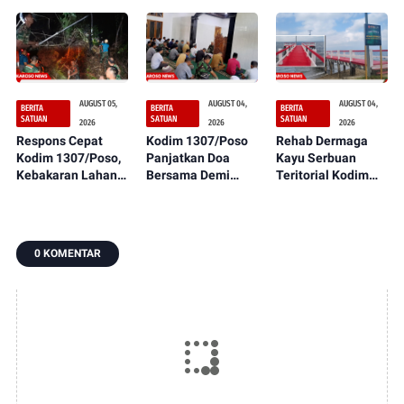
Serbuan Teritorial
Dirasakan
Peringatan HUT
Kodim 1307/Poso
Manfaatnya oleh
ke-1 Kodam
Terus Dikerjakan
Masyarakat
XXIII/Palaka Wira
AUGUST 05,
AUGUST 04,
AUGUST 04,
BERITA
BERITA
BERITA
SATUAN
SATUAN
SATUAN
2026
2026
2026
Respons Cepat
Kodim 1307/Poso
Rehab Dermaga
Kodim 1307/Poso,
Panjatkan Doa
Kayu Serbuan
Kebakaran Lahan
Bersama Demi
Teritorial Kodim
Dekat Perkebunan
Suksesnya Latihan
1307/Poso
Warga Berhasil
TNI Terintegrasi TA
Rampung 100
Dipadamkan
2026
Persen,
Manfaatnya
0 KOMENTAR
Segera Dirasakan
Masyarakat