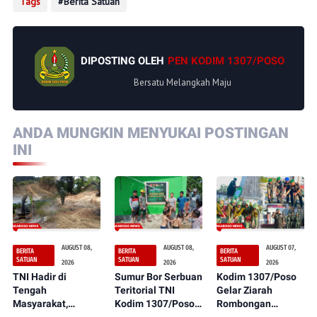
Tags
Berita Satuan
DIPOSTING OLEH
PEN KODIM 1307/POSO
Bersatu Melangkah Maju
ANDA MUNGKIN MENYUKAI POSTINGAN
INI
AUGUST 08,
AUGUST 08,
AUGUST 07,
BERITA
BERITA
BERITA
SATUAN
SATUAN
SATUAN
2026
2026
2026
TNI Hadir di
Sumur Bor Serbuan
Kodim 1307/Poso
Tengah
Teritorial TNI
Gelar Ziarah
Masyarakat,
Kodim 1307/Poso
Rombongan
Pembukaan Jalan
Kini Dapat
sebagai Rangkaian