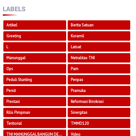
LABELS
Artikel
Berita Satuan
Greeting
Koramil
L
Latsat
Manunggal
Netralitas TNI
Ops
Pam
Peduli Stunting
Penpas
Persit
Pramuka
Prestasi
Reformasi Birokrasi
Rilis Pimpinan
Sinergitas
Teritorial
TMMD120
TNI MANUNGGAL BANGUN DESA
Video