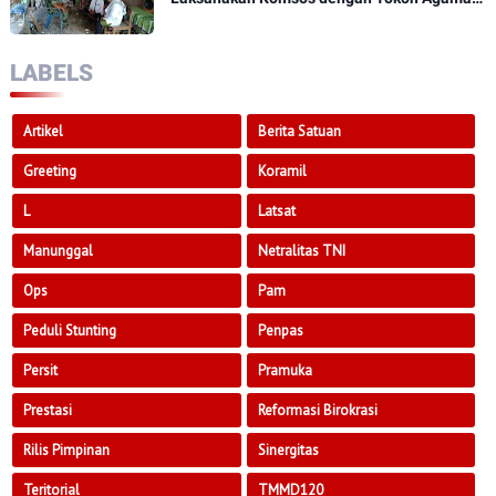
Dan Tokoh Masyarakat
LABELS
Artikel
Berita Satuan
Greeting
Koramil
L
Latsat
Manunggal
Netralitas TNI
Ops
Pam
Peduli Stunting
Penpas
Persit
Pramuka
Prestasi
Reformasi Birokrasi
Rilis Pimpinan
Sinergitas
Teritorial
TMMD120