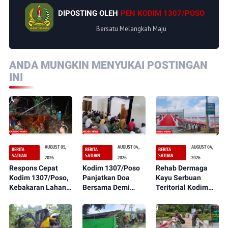
DIPOSTING OLEH
PEN KODIM 1307/POSO
Bersatu Melangkah Maju
ANDA MUNGKIN MENYUKAI POSTINGAN
INI
AUGUST 05,
AUGUST 04,
AUGUST 04,
BERITA
BERITA
BERITA
SATUAN
SATUAN
SATUAN
2026
2026
2026
Respons Cepat
Kodim 1307/Poso
Rehab Dermaga
Kodim 1307/Poso,
Panjatkan Doa
Kayu Serbuan
Kebakaran Lahan
Bersama Demi
Teritorial Kodim
Dekat Perkebunan
Suksesnya Latihan
1307/Poso
Warga Berhasil
TNI Terintegrasi TA
Rampung 100
Dipadamkan
2026
Persen,
Manfaatnya