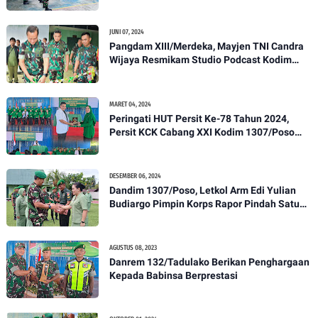
1307-01/Poso Kota Ikuti Apel Pagi Dan
Pengecekan
JUNI 07, 2024
Pangdam XIII/Merdeka, Mayjen TNI Candra
Wijaya Resmikam Studio Podcast Kodim
1307/Poso
MARET 04, 2024
Peringati HUT Persit Ke-78 Tahun 2024,
Persit KCK Cabang XXI Kodim 1307/Poso
Gelar Ceramah Kesehatan Tentang
Pencegahan DBD
DESEMBER 06, 2024
Dandim 1307/Poso, Letkol Arm Edi Yulian
Budiargo Pimpin Korps Rapor Pindah Satuan
Anggota Kodim 1307/Poso
AGUSTUS 08, 2023
Danrem 132/Tadulako Berikan Penghargaan
Kepada Babinsa Berprestasi