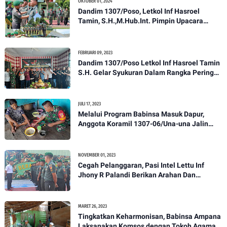
OKTOBER 01, 2024
Dandim 1307/Poso, Letkol Inf Hasroel
Tamin, S.H.,M.Hub.Int. Pimpin Upacara
Pelantikan Kenaikan Pangkat Personel
Kodim 1307/Poso
FEBRUARI 09, 2023
Dandim 1307/Poso Letkol Inf Hasroel Tamin
S.H. Gelar Syukuran Dalam Rangka Peringati
HPN yang ke 28 Tahun 2023
JULI 17, 2023
Melalui Program Babinsa Masuk Dapur,
Anggota Koramil 1307-06/Una-una Jalin
Kekeluargaan Bersama Warga Desa Binaan
NOVEMBER 01, 2023
Cegah Pelanggaran, Pasi Intel Lettu Inf
Jhony R Palandi Berikan Arahan Dan
Penekanan Kepada Anggota Kodim
1307/Poso
MARET 26, 2023
Tingkatkan Keharmonisan, Babinsa Ampana
Laksanakan Komsos dengan Tokoh Agama