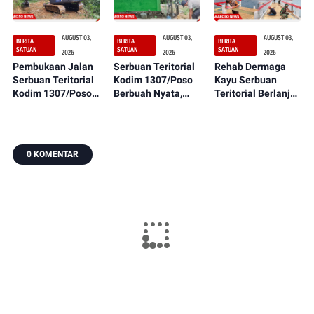
Segera Dirasakan
Masyarakat
AUGUST 03,
AUGUST 03,
AUGUST 03,
BERITA
BERITA
BERITA
SATUAN
SATUAN
SATUAN
2026
2026
2026
Pembukaan Jalan
Serbuan Teritorial
Rehab Dermaga
Serbuan Teritorial
Kodim 1307/Poso
Kayu Serbuan
Kodim 1307/Poso
Berbuah Nyata,
Teritorial Berlanjut
Semakin
Sumur Bor Kini
ke Tahap
Menunjukkan
Mulai Tampak dan
Pengecatan, Warga
Kemajuan,
Siap Dimanfaatkan
Segera Nikmati
Wujudkan Akses
Oleh Warga
Hasilnya
0 KOMENTAR
Lebih Baik bagi
Petirodongi
Warga Desa
Dulumai