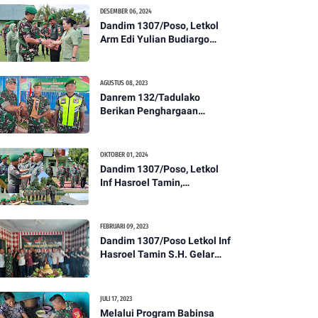
Kesehatan Tentang
DESEMBER 06, 2024
Pencegahan DBD
Dandim 1307/Poso, Letkol
Arm Edi Yulian Budiargo
Pimpin Korps Rapor Pindah
Satuan Anggota Kodim
1307/Poso
AGUSTUS 08, 2023
Danrem 132/Tadulako
Berikan Penghargaan
Kepada Babinsa Berprestasi
OKTOBER 01, 2024
Dandim 1307/Poso, Letkol
Inf Hasroel Tamin,
S.H.,M.Hub.Int. Pimpin
Upacara Pelantikan
Kenaikan Pangkat Personel
FEBRUARI 09, 2023
Kodim 1307/Poso
Dandim 1307/Poso Letkol Inf
Hasroel Tamin S.H. Gelar
Syukuran Dalam Rangka
Peringati HPN yang ke 28
Tahun 2023
JULI 17, 2023
Melalui Program Babinsa