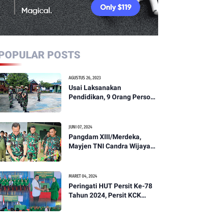
POPULAR POSTS
AGUSTUS 26, 2023
Usai Laksanakan
Pendidikan, 9 Orang Personil
Komcad Asal Wilayah
Koramil 1307-01/Poso Kota
Ikuti Apel Pagi Dan
JUNI 07, 2024
Pengecekan
Pangdam XIII/Merdeka,
Mayjen TNI Candra Wijaya
Resmikam Studio Podcast
Kodim 1307/Poso
MARET 04, 2024
Peringati HUT Persit Ke-78
Tahun 2024, Persit KCK
Cabang XXI Kodim
1307/Poso Gelar Ceramah