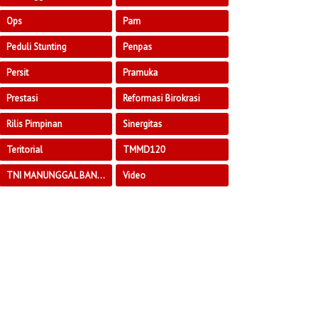
Ops
Pam
Peduli Stunting
Penpas
Persit
Pramuka
Prestasi
Reformasi Birokrasi
Rilis Pimpinan
Sinergitas
Teritorial
TMMD120
TNI MANUNGGAL BANGUN DESA
Video