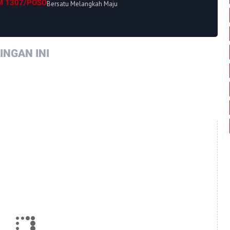
M 1307/POSO
Bersatu Melangkah Maju
NGAN INI