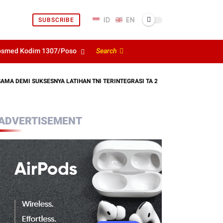
SUBSCRIBE
osmed Kodim 1307/Poso
Search
MI SUKSESNYA LATIHAN TNI TERINTEGRASI TA 2026
REHAB DERMAG
ADVERTISEMENT