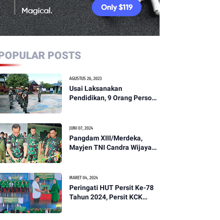
POPULAR POSTS
AGUSTUS 26, 2023
Usai Laksanakan
Pendidikan, 9 Orang Personil
Komcad Asal Wilayah
Koramil 1307-01/Poso Kota
Ikuti Apel Pagi Dan
JUNI 07, 2024
Pengecekan
Pangdam XIII/Merdeka,
Mayjen TNI Candra Wijaya
Resmikam Studio Podcast
Kodim 1307/Poso
MARET 04, 2024
Peringati HUT Persit Ke-78
Tahun 2024, Persit KCK
Cabang XXI Kodim
1307/Poso Gelar Ceramah