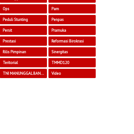
Ops
Pam
Peduli Stunting
Penpas
Persit
Pramuka
Prestasi
Reformasi Birokrasi
Rilis Pimpinan
Sinergitas
Teritorial
TMMD120
TNI MANUNGGAL BANGUN DESA
Video