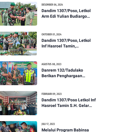
Kesehatan Tentang
DESEMBER 06, 2024
Pencegahan DBD
Dandim 1307/Poso, Letkol
Arm Edi Yulian Budiargo
Pimpin Korps Rapor Pindah
Satuan Anggota Kodim
1307/Poso
OKTOBER 01, 2024
Dandim 1307/Poso, Letkol
Inf Hasroel Tamin,
S.H.,M.Hub.Int. Pimpin
Upacara Pelantikan
Kenaikan Pangkat Personel
AGUSTUS 08, 2023
Kodim 1307/Poso
Danrem 132/Tadulako
Berikan Penghargaan
Kepada Babinsa Berprestasi
FEBRUARI 09, 2023
Dandim 1307/Poso Letkol Inf
Hasroel Tamin S.H. Gelar
Syukuran Dalam Rangka
Peringati HPN yang ke 28
Tahun 2023
JULI 17, 2023
Melalui Program Babinsa