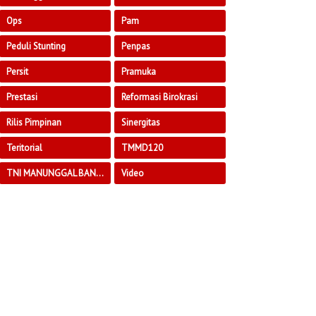
Ops
Pam
Peduli Stunting
Penpas
Persit
Pramuka
Prestasi
Reformasi Birokrasi
Rilis Pimpinan
Sinergitas
Teritorial
TMMD120
TNI MANUNGGAL BANGUN DESA
Video