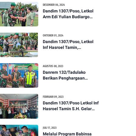
Kesehatan Tentang
DESEMBER 06, 2024
Pencegahan DBD
Dandim 1307/Poso, Letkol
Arm Edi Yulian Budiargo
Pimpin Korps Rapor Pindah
Satuan Anggota Kodim
1307/Poso
OKTOBER 01, 2024
Dandim 1307/Poso, Letkol
Inf Hasroel Tamin,
S.H.,M.Hub.Int. Pimpin
Upacara Pelantikan
Kenaikan Pangkat Personel
AGUSTUS 08, 2023
Kodim 1307/Poso
Danrem 132/Tadulako
Berikan Penghargaan
Kepada Babinsa Berprestasi
FEBRUARI 09, 2023
Dandim 1307/Poso Letkol Inf
Hasroel Tamin S.H. Gelar
Syukuran Dalam Rangka
Peringati HPN yang ke 28
Tahun 2023
JULI 17, 2023
Melalui Program Babinsa