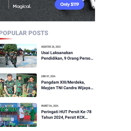
POPULAR POSTS
AGUSTUS 26, 2023
Usai Laksanakan
Pendidikan, 9 Orang Personil
Komcad Asal Wilayah
Koramil 1307-01/Poso Kota
Ikuti Apel Pagi Dan
JUNI 07, 2024
Pengecekan
Pangdam XIII/Merdeka,
Mayjen TNI Candra Wijaya
Resmikam Studio Podcast
Kodim 1307/Poso
MARET 04, 2024
Peringati HUT Persit Ke-78
Tahun 2024, Persit KCK
Cabang XXI Kodim
1307/Poso Gelar Ceramah