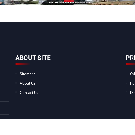
ABOUT SITE
PR
Sitemaps
Cy
About Us
Po
Contact Us
Di