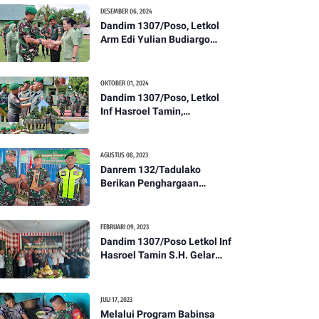
Kesehatan Tentang
DESEMBER 06, 2024
Pencegahan DBD
Dandim 1307/Poso, Letkol
Arm Edi Yulian Budiargo
Pimpin Korps Rapor Pindah
Satuan Anggota Kodim
1307/Poso
OKTOBER 01, 2024
Dandim 1307/Poso, Letkol
Inf Hasroel Tamin,
S.H.,M.Hub.Int. Pimpin
Upacara Pelantikan
Kenaikan Pangkat Personel
AGUSTUS 08, 2023
Kodim 1307/Poso
Danrem 132/Tadulako
Berikan Penghargaan
Kepada Babinsa Berprestasi
FEBRUARI 09, 2023
Dandim 1307/Poso Letkol Inf
Hasroel Tamin S.H. Gelar
Syukuran Dalam Rangka
Peringati HPN yang ke 28
Tahun 2023
JULI 17, 2023
Melalui Program Babinsa