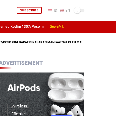
SUBSCRIBE
osmed Kodim 1307/Poso
Search
KINI DAPAT DIRASAKAN MANFAATNYA OLEH MASYARAKAT
KODIM 130
ADVERTISEMENT