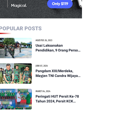
POPULAR POSTS
AGUSTUS 26, 2023
Usai Laksanakan
Pendidikan, 9 Orang Personil
Komcad Asal Wilayah
Koramil 1307-01/Poso Kota
Ikuti Apel Pagi Dan
JUNI 07, 2024
Pengecekan
Pangdam XIII/Merdeka,
Mayjen TNI Candra Wijaya
Resmikam Studio Podcast
Kodim 1307/Poso
MARET 04, 2024
Peringati HUT Persit Ke-78
Tahun 2024, Persit KCK
Cabang XXI Kodim
1307/Poso Gelar Ceramah