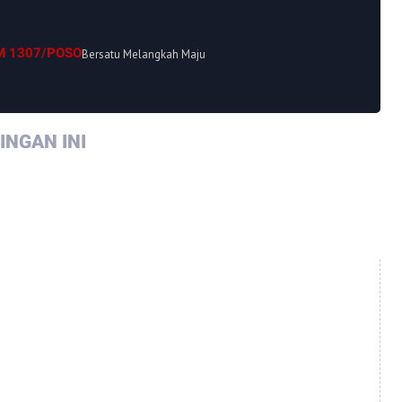
M 1307/POSO
Bersatu Melangkah Maju
NGAN INI