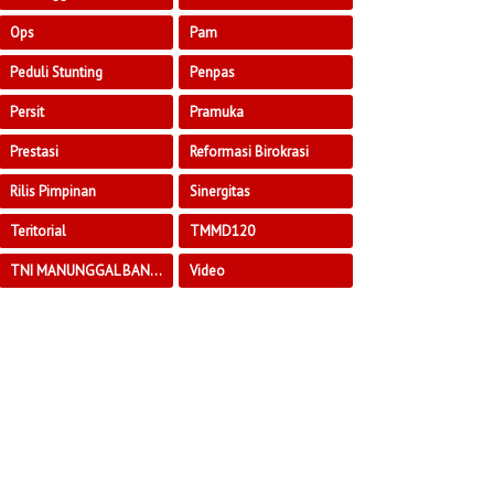
Ops
Pam
Peduli Stunting
Penpas
Persit
Pramuka
Prestasi
Reformasi Birokrasi
Rilis Pimpinan
Sinergitas
Teritorial
TMMD120
TNI MANUNGGAL BANGUN DESA
Video