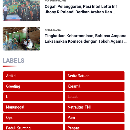
NOVEMBER 01, 2023
Cegah Pelanggaran, Pasi Intel Lettu Inf
Jhony R Palandi Berikan Arahan Dan
Penekanan Kepada Anggota Kodim
1307/Poso
MARET 26, 2023
Tingkatkan Keharmonisan, Babinsa Ampana
Laksanakan Komsos dengan Tokoh Agama
Dan Tokoh Masyarakat
LABELS
Artikel
Berita Satuan
Greeting
Koramil
L
Latsat
Manunggal
Netralitas TNI
Ops
Pam
Peduli Stunting
Penpas