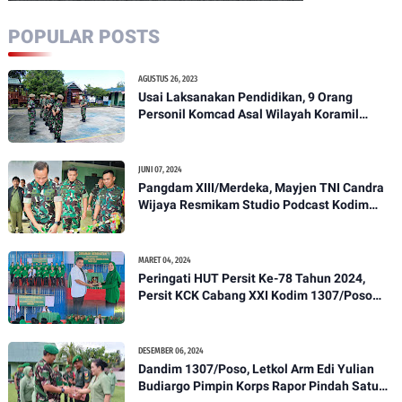
POPULAR POSTS
AGUSTUS 26, 2023
Usai Laksanakan Pendidikan, 9 Orang
Personil Komcad Asal Wilayah Koramil
1307-01/Poso Kota Ikuti Apel Pagi Dan
Pengecekan
JUNI 07, 2024
Pangdam XIII/Merdeka, Mayjen TNI Candra
Wijaya Resmikam Studio Podcast Kodim
1307/Poso
MARET 04, 2024
Peringati HUT Persit Ke-78 Tahun 2024,
Persit KCK Cabang XXI Kodim 1307/Poso
Gelar Ceramah Kesehatan Tentang
Pencegahan DBD
DESEMBER 06, 2024
Dandim 1307/Poso, Letkol Arm Edi Yulian
Budiargo Pimpin Korps Rapor Pindah Satuan