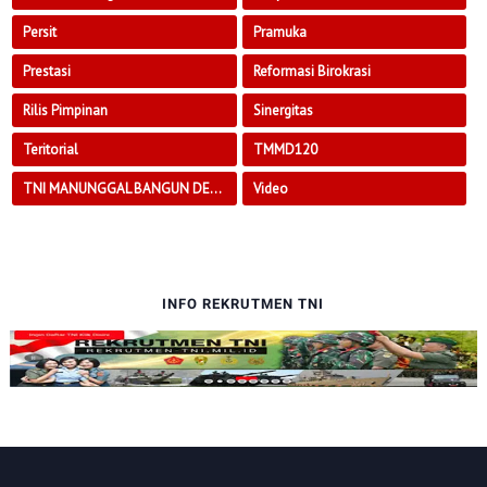
Persit
Pramuka
Prestasi
Reformasi Birokrasi
Rilis Pimpinan
Sinergitas
Teritorial
TMMD120
TNI MANUNGGAL BANGUN DESA
Video
INFO REKRUTMEN TNI