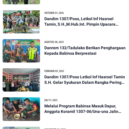
Anggota Kodim 1307/Poso
OKTOBER 01, 2024
Dandim 1307/Poso, Letkol Inf Hasroel
Tamin, S.H.,M.Hub.Int. Pimpin Upacara
Pelantikan Kenaikan Pangkat Personel
Kodim 1307/Poso
AGUSTUS 08, 2023
Danrem 132/Tadulako Berikan Penghargaan
Kepada Babinsa Berprestasi
FEBRUARI 09, 2023
Dandim 1307/Poso Letkol Inf Hasroel Tamin
S.H. Gelar Syukuran Dalam Rangka Peringati
HPN yang ke 28 Tahun 2023
JULI 17, 2023
Melalui Program Babinsa Masuk Dapur,
Anggota Koramil 1307-06/Una-una Jalin
Kekeluargaan Bersama Warga Desa Binaan