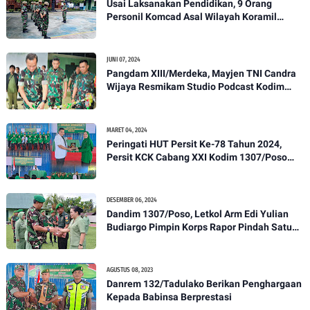
Usai Laksanakan Pendidikan, 9 Orang
Personil Komcad Asal Wilayah Koramil
1307-01/Poso Kota Ikuti Apel Pagi Dan
Pengecekan
JUNI 07, 2024
Pangdam XIII/Merdeka, Mayjen TNI Candra
Wijaya Resmikam Studio Podcast Kodim
1307/Poso
MARET 04, 2024
Peringati HUT Persit Ke-78 Tahun 2024,
Persit KCK Cabang XXI Kodim 1307/Poso
Gelar Ceramah Kesehatan Tentang
Pencegahan DBD
DESEMBER 06, 2024
Dandim 1307/Poso, Letkol Arm Edi Yulian
Budiargo Pimpin Korps Rapor Pindah Satuan
Anggota Kodim 1307/Poso
AGUSTUS 08, 2023
Danrem 132/Tadulako Berikan Penghargaan
Kepada Babinsa Berprestasi