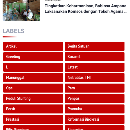
MARET 26, 2023
Tingkatkan Keharmonisan, Babinsa Ampana
Laksanakan Komsos dengan Tokoh Agama
Dan Tokoh Masyarakat
LABELS
Artikel
Berita Satuan
Greeting
Koramil
L
Latsat
Manunggal
Netralitas TNI
Ops
Pam
Peduli Stunting
Penpas
Persit
Pramuka
Prestasi
Reformasi Birokrasi
Rilis Pimpinan
Sinergitas