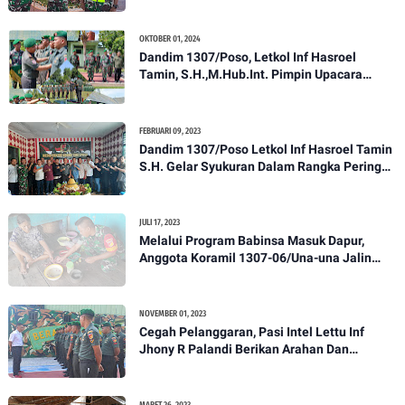
OKTOBER 01, 2024
Dandim 1307/Poso, Letkol Inf Hasroel
Tamin, S.H.,M.Hub.Int. Pimpin Upacara
Pelantikan Kenaikan Pangkat Personel
Kodim 1307/Poso
FEBRUARI 09, 2023
Dandim 1307/Poso Letkol Inf Hasroel Tamin
S.H. Gelar Syukuran Dalam Rangka Peringati
HPN yang ke 28 Tahun 2023
JULI 17, 2023
Melalui Program Babinsa Masuk Dapur,
Anggota Koramil 1307-06/Una-una Jalin
Kekeluargaan Bersama Warga Desa Binaan
NOVEMBER 01, 2023
Cegah Pelanggaran, Pasi Intel Lettu Inf
Jhony R Palandi Berikan Arahan Dan
Penekanan Kepada Anggota Kodim
1307/Poso