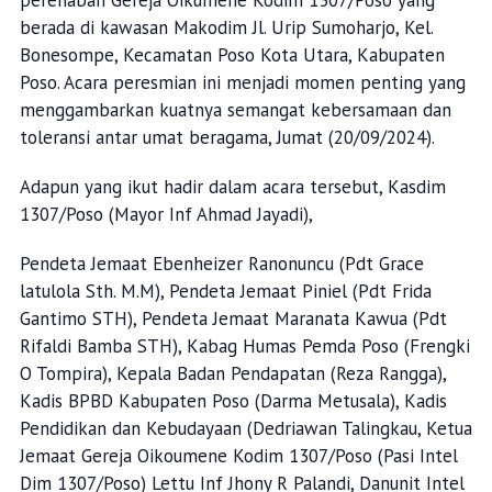
perehaban Gereja Oikumene Kodim 1307/Poso yang
berada di kawasan Makodim Jl. Urip Sumoharjo, Kel.
Bonesompe, Kecamatan Poso Kota Utara, Kabupaten
Poso. Acara peresmian ini menjadi momen penting yang
menggambarkan kuatnya semangat kebersamaan dan
toleransi antar umat beragama, Jumat (20/09/2024).
Adapun yang ikut hadir dalam acara tersebut, Kasdim
1307/Poso (Mayor Inf Ahmad Jayadi),
Pendeta Jemaat Ebenheizer Ranonuncu (Pdt Grace
latulola Sth. M.M), Pendeta Jemaat Piniel (Pdt Frida
Gantimo STH), Pendeta Jemaat Maranata Kawua (Pdt
Rifaldi Bamba STH), Kabag Humas Pemda Poso (Frengki
O Tompira), Kepala Badan Pendapatan (Reza Rangga),
Kadis BPBD Kabupaten Poso (Darma Metusala), Kadis
Pendidikan dan Kebudayaan (Dedriawan Talingkau, Ketua
Jemaat Gereja Oikoumene Kodim 1307/Poso (Pasi Intel
Dim 1307/Poso) Lettu Inf Jhony R Palandi, Danunit Intel