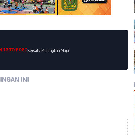
M 1307/POSO
Bersatu Melangkah Maju
NGAN INI