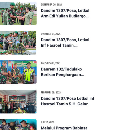
Kesehatan Tentang
DESEMBER 06, 2024
Pencegahan DBD
Dandim 1307/Poso, Letkol
Arm Edi Yulian Budiargo
Pimpin Korps Rapor Pindah
Satuan Anggota Kodim
1307/Poso
OKTOBER 01, 2024
Dandim 1307/Poso, Letkol
Inf Hasroel Tamin,
S.H.,M.Hub.Int. Pimpin
Upacara Pelantikan
Kenaikan Pangkat Personel
AGUSTUS 08, 2023
Kodim 1307/Poso
Danrem 132/Tadulako
Berikan Penghargaan
Kepada Babinsa Berprestasi
FEBRUARI 09, 2023
Dandim 1307/Poso Letkol Inf
Hasroel Tamin S.H. Gelar
Syukuran Dalam Rangka
Peringati HPN yang ke 28
Tahun 2023
JULI 17, 2023
Melalui Program Babinsa