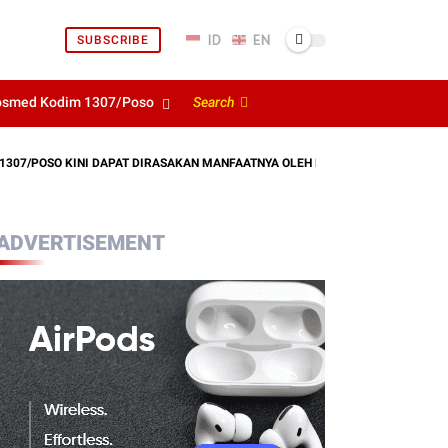
SUBSCRIBE
osmed Kodim 1307/Poso
Search
POSO KINI DAPAT DIRASAKAN MANFAATNYA OLEH MASYARAKAT
KODI
ADVERTISEMENT