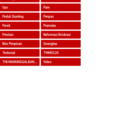
Ops
Pam
Peduli Stunting
Penpas
Persit
Pramuka
Prestasi
Reformasi Birokrasi
Rilis Pimpinan
Sinergitas
Teritorial
TMMD120
TNI MANUNGGAL BANGUN DESA
Video