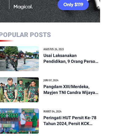
POPULAR POSTS
AGUSTUS 26, 2023
Usai Laksanakan
Pendidikan, 9 Orang Personil
Komcad Asal Wilayah
Koramil 1307-01/Poso Kota
Ikuti Apel Pagi Dan
JUNI 07, 2024
Pengecekan
Pangdam XIII/Merdeka,
Mayjen TNI Candra Wijaya
Resmikam Studio Podcast
Kodim 1307/Poso
MARET 04, 2024
Peringati HUT Persit Ke-78
Tahun 2024, Persit KCK
Cabang XXI Kodim
1307/Poso Gelar Ceramah