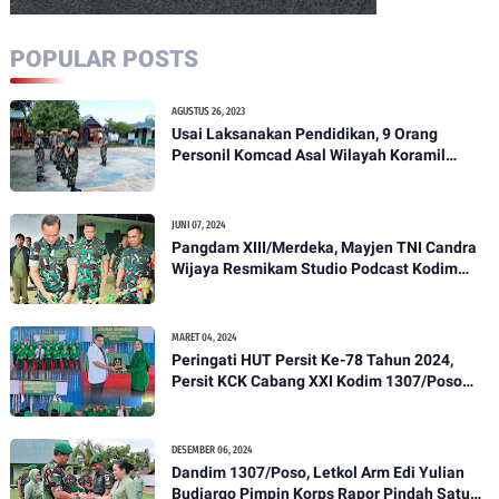
POPULAR POSTS
AGUSTUS 26, 2023
Usai Laksanakan Pendidikan, 9 Orang
Personil Komcad Asal Wilayah Koramil
1307-01/Poso Kota Ikuti Apel Pagi Dan
Pengecekan
JUNI 07, 2024
Pangdam XIII/Merdeka, Mayjen TNI Candra
Wijaya Resmikam Studio Podcast Kodim
1307/Poso
MARET 04, 2024
Peringati HUT Persit Ke-78 Tahun 2024,
Persit KCK Cabang XXI Kodim 1307/Poso
Gelar Ceramah Kesehatan Tentang
Pencegahan DBD
DESEMBER 06, 2024
Dandim 1307/Poso, Letkol Arm Edi Yulian
Budiargo Pimpin Korps Rapor Pindah Satuan