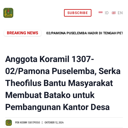
SUBSCRIBE
BREAKING NEWS
BABINSA KORAMIL 02/PAMONA PUSELEMBA HADIR DI TENGAH PETANI, 
Anggota Koramil 1307-
02/Pamona Puselemba, Serka
Theofilus Bantu Masyarakat
Membuat Batako untuk
Pembangunan Kantor Desa
PEN KODIM 1307/POSO
OKTOBER 12, 2024