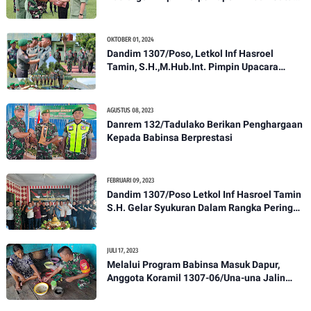
Anggota Kodim 1307/Poso
OKTOBER 01, 2024
Dandim 1307/Poso, Letkol Inf Hasroel
Tamin, S.H.,M.Hub.Int. Pimpin Upacara
Pelantikan Kenaikan Pangkat Personel
Kodim 1307/Poso
AGUSTUS 08, 2023
Danrem 132/Tadulako Berikan Penghargaan
Kepada Babinsa Berprestasi
FEBRUARI 09, 2023
Dandim 1307/Poso Letkol Inf Hasroel Tamin
S.H. Gelar Syukuran Dalam Rangka Peringati
HPN yang ke 28 Tahun 2023
JULI 17, 2023
Melalui Program Babinsa Masuk Dapur,
Anggota Koramil 1307-06/Una-una Jalin
Kekeluargaan Bersama Warga Desa Binaan