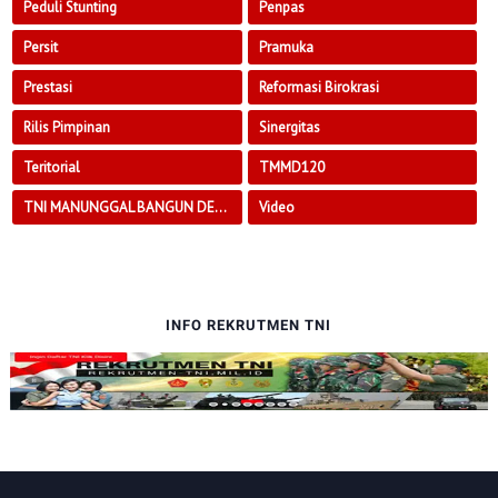
Peduli Stunting
Penpas
Persit
Pramuka
Prestasi
Reformasi Birokrasi
Rilis Pimpinan
Sinergitas
Teritorial
TMMD120
TNI MANUNGGAL BANGUN DESA
Video
INFO REKRUTMEN TNI