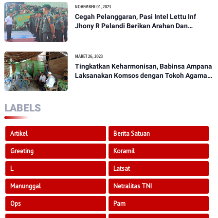
NOVEMBER 01, 2023
Cegah Pelanggaran, Pasi Intel Lettu Inf
Jhony R Palandi Berikan Arahan Dan
Penekanan Kepada Anggota Kodim
1307/Poso
MARET 26, 2023
Tingkatkan Keharmonisan, Babinsa Ampana
Laksanakan Komsos dengan Tokoh Agama
Dan Tokoh Masyarakat
LABELS
Artikel
Berita Satuan
Greeting
Koramil
L
Latsat
Manunggal
Netralitas TNI
Ops
Pam