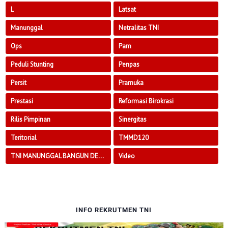
L
Latsat
Manunggal
Netralitas TNI
Ops
Pam
Peduli Stunting
Penpas
Persit
Pramuka
Prestasi
Reformasi Birokrasi
Rilis Pimpinan
Sinergitas
Teritorial
TMMD120
TNI MANUNGGAL BANGUN DESA
Video
INFO REKRUTMEN TNI