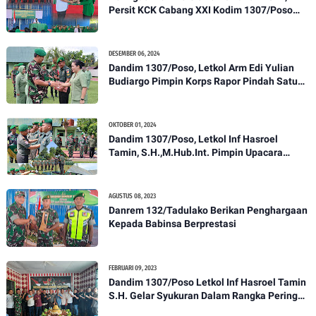
Persit KCK Cabang XXI Kodim 1307/Poso
Gelar Ceramah Kesehatan Tentang
Pencegahan DBD
DESEMBER 06, 2024
Dandim 1307/Poso, Letkol Arm Edi Yulian
Budiargo Pimpin Korps Rapor Pindah Satuan
Anggota Kodim 1307/Poso
OKTOBER 01, 2024
Dandim 1307/Poso, Letkol Inf Hasroel
Tamin, S.H.,M.Hub.Int. Pimpin Upacara
Pelantikan Kenaikan Pangkat Personel
Kodim 1307/Poso
AGUSTUS 08, 2023
Danrem 132/Tadulako Berikan Penghargaan
Kepada Babinsa Berprestasi
FEBRUARI 09, 2023
Dandim 1307/Poso Letkol Inf Hasroel Tamin
S.H. Gelar Syukuran Dalam Rangka Peringati
HPN yang ke 28 Tahun 2023