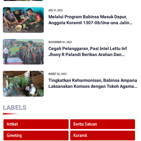
JULI 17, 2023
Melalui Program Babinsa Masuk Dapur,
Anggota Koramil 1307-06/Una-una Jalin
Kekeluargaan Bersama Warga Desa Binaan
NOVEMBER 01, 2023
Cegah Pelanggaran, Pasi Intel Lettu Inf
Jhony R Palandi Berikan Arahan Dan
Penekanan Kepada Anggota Kodim
1307/Poso
MARET 26, 2023
Tingkatkan Keharmonisan, Babinsa Ampana
Laksanakan Komsos dengan Tokoh Agama
Dan Tokoh Masyarakat
LABELS
Artikel
Berita Satuan
Greeting
Koramil