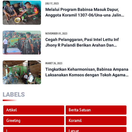
JULI 17, 2023
Melalui Program Babinsa Masuk Dapur,
Anggota Koramil 1307-06/Una-una Jalin
Kekeluargaan Bersama Warga Desa Binaan
NOVEMBER 01, 2023
Cegah Pelanggaran, Pasi Intel Lettu Inf
Jhony R Palandi Berikan Arahan Dan
Penekanan Kepada Anggota Kodim
1307/Poso
MARET 26, 2023
Tingkatkan Keharmonisan, Babinsa Ampana
Laksanakan Komsos dengan Tokoh Agama
Dan Tokoh Masyarakat
LABELS
Artikel
Berita Satuan
Greeting
Koramil
L
Latsat