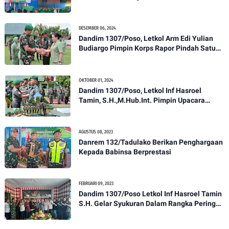
Gelar Ceramah Kesehatan Tentang
Pencegahan DBD
DESEMBER 06, 2024
Dandim 1307/Poso, Letkol Arm Edi Yulian
Budiargo Pimpin Korps Rapor Pindah Satuan
Anggota Kodim 1307/Poso
OKTOBER 01, 2024
Dandim 1307/Poso, Letkol Inf Hasroel
Tamin, S.H.,M.Hub.Int. Pimpin Upacara
Pelantikan Kenaikan Pangkat Personel
Kodim 1307/Poso
AGUSTUS 08, 2023
Danrem 132/Tadulako Berikan Penghargaan
Kepada Babinsa Berprestasi
FEBRUARI 09, 2023
Dandim 1307/Poso Letkol Inf Hasroel Tamin
S.H. Gelar Syukuran Dalam Rangka Peringati
HPN yang ke 28 Tahun 2023