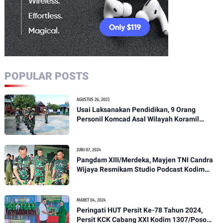
POPULAR POSTS
AGUSTUS 26, 2023
Usai Laksanakan Pendidikan, 9 Orang
Personil Komcad Asal Wilayah Koramil
1307-01/Poso Kota Ikuti Apel Pagi Dan
Pengecekan
JUNI 07, 2024
Pangdam XIII/Merdeka, Mayjen TNI Candra
Wijaya Resmikam Studio Podcast Kodim
1307/Poso
MARET 04, 2024
Peringati HUT Persit Ke-78 Tahun 2024,
Persit KCK Cabang XXI Kodim 1307/Poso