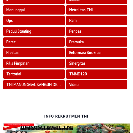
Manunggal
Netralitas TNI
Ops
Pam
Peduli Stunting
Penpas
Persit
Pramuka
Prestasi
Reformasi Birokrasi
Rilis Pimpinan
Sinergitas
Teritorial
TMMD120
TNI MANUNGGAL BANGUN DESA
Video
INFO REKRUTMEN TNI