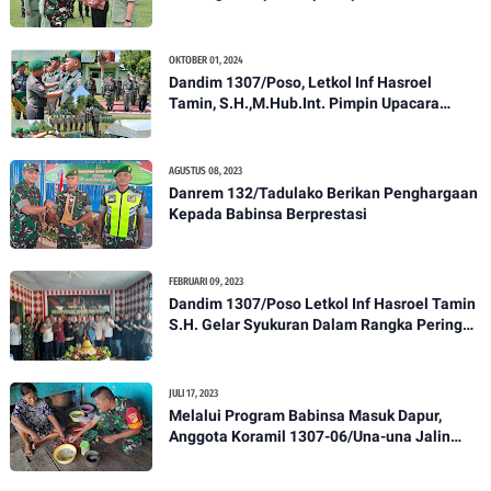
Anggota Kodim 1307/Poso
OKTOBER 01, 2024
Dandim 1307/Poso, Letkol Inf Hasroel
Tamin, S.H.,M.Hub.Int. Pimpin Upacara
Pelantikan Kenaikan Pangkat Personel
Kodim 1307/Poso
AGUSTUS 08, 2023
Danrem 132/Tadulako Berikan Penghargaan
Kepada Babinsa Berprestasi
FEBRUARI 09, 2023
Dandim 1307/Poso Letkol Inf Hasroel Tamin
S.H. Gelar Syukuran Dalam Rangka Peringati
HPN yang ke 28 Tahun 2023
JULI 17, 2023
Melalui Program Babinsa Masuk Dapur,
Anggota Koramil 1307-06/Una-una Jalin
Kekeluargaan Bersama Warga Desa Binaan