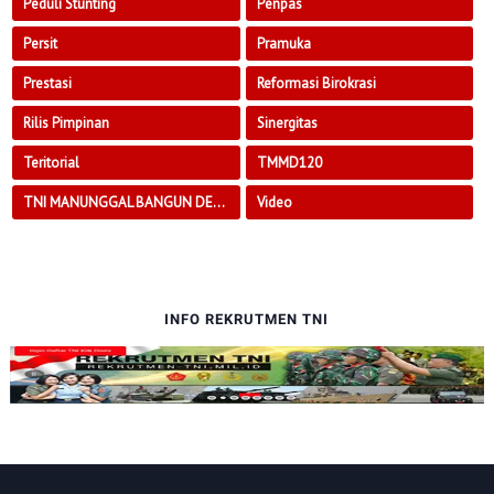
Peduli Stunting
Penpas
Persit
Pramuka
Prestasi
Reformasi Birokrasi
Rilis Pimpinan
Sinergitas
Teritorial
TMMD120
TNI MANUNGGAL BANGUN DESA
Video
INFO REKRUTMEN TNI