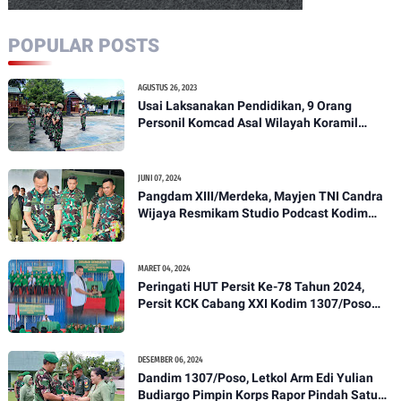
POPULAR POSTS
AGUSTUS 26, 2023
Usai Laksanakan Pendidikan, 9 Orang
Personil Komcad Asal Wilayah Koramil
1307-01/Poso Kota Ikuti Apel Pagi Dan
Pengecekan
JUNI 07, 2024
Pangdam XIII/Merdeka, Mayjen TNI Candra
Wijaya Resmikam Studio Podcast Kodim
1307/Poso
MARET 04, 2024
Peringati HUT Persit Ke-78 Tahun 2024,
Persit KCK Cabang XXI Kodim 1307/Poso
Gelar Ceramah Kesehatan Tentang
Pencegahan DBD
DESEMBER 06, 2024
Dandim 1307/Poso, Letkol Arm Edi Yulian
Budiargo Pimpin Korps Rapor Pindah Satuan