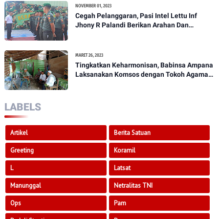
NOVEMBER 01, 2023
Cegah Pelanggaran, Pasi Intel Lettu Inf
Jhony R Palandi Berikan Arahan Dan
Penekanan Kepada Anggota Kodim
1307/Poso
MARET 26, 2023
Tingkatkan Keharmonisan, Babinsa Ampana
Laksanakan Komsos dengan Tokoh Agama
Dan Tokoh Masyarakat
LABELS
Artikel
Berita Satuan
Greeting
Koramil
L
Latsat
Manunggal
Netralitas TNI
Ops
Pam