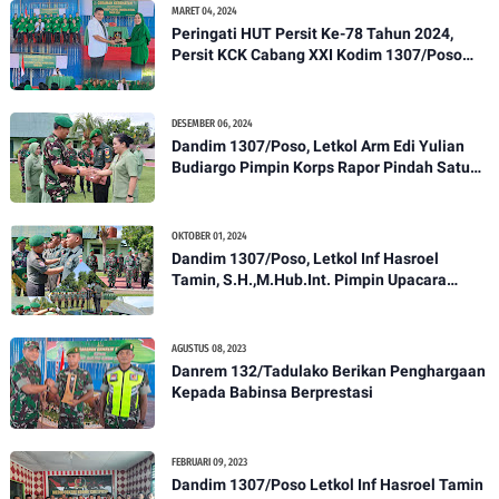
MARET 04, 2024
Peringati HUT Persit Ke-78 Tahun 2024,
Persit KCK Cabang XXI Kodim 1307/Poso
Gelar Ceramah Kesehatan Tentang
Pencegahan DBD
DESEMBER 06, 2024
Dandim 1307/Poso, Letkol Arm Edi Yulian
Budiargo Pimpin Korps Rapor Pindah Satuan
Anggota Kodim 1307/Poso
OKTOBER 01, 2024
Dandim 1307/Poso, Letkol Inf Hasroel
Tamin, S.H.,M.Hub.Int. Pimpin Upacara
Pelantikan Kenaikan Pangkat Personel
Kodim 1307/Poso
AGUSTUS 08, 2023
Danrem 132/Tadulako Berikan Penghargaan
Kepada Babinsa Berprestasi
FEBRUARI 09, 2023
Dandim 1307/Poso Letkol Inf Hasroel Tamin