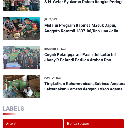
S.H. Gelar Syukuran Dalam Rangka Peringati
HPN yang ke 28 Tahun 2023
JULI 17, 2023
Melalui Program Babinsa Masuk Dapur,
Anggota Koramil 1307-06/Una-una Jalin
Kekeluargaan Bersama Warga Desa Binaan
NOVEMBER 01, 2023
Cegah Pelanggaran, Pasi Intel Lettu Inf
Jhony R Palandi Berikan Arahan Dan
Penekanan Kepada Anggota Kodim
1307/Poso
MARET 26, 2023
Tingkatkan Keharmonisan, Babinsa Ampana
Laksanakan Komsos dengan Tokoh Agama
Dan Tokoh Masyarakat
LABELS
Artikel
Berita Satuan