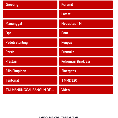
Greeting
Koramil
L
Latsat
Manunggal
Netralitas TNI
Ops
Pam
Peduli Stunting
Penpas
Persit
Pramuka
Prestasi
Reformasi Birokrasi
Rilis Pimpinan
Sinergitas
Teritorial
TMMD120
TNI MANUNGGAL BANGUN DESA
Video
INFO REKRUTMEN TNI