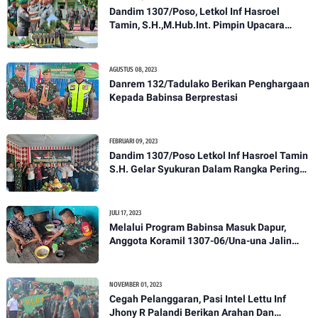
Dandim 1307/Poso, Letkol Inf Hasroel
Tamin, S.H.,M.Hub.Int. Pimpin Upacara
Pelantikan Kenaikan Pangkat Personel
Kodim 1307/Poso
AGUSTUS 08, 2023
Danrem 132/Tadulako Berikan Penghargaan
Kepada Babinsa Berprestasi
FEBRUARI 09, 2023
Dandim 1307/Poso Letkol Inf Hasroel Tamin
S.H. Gelar Syukuran Dalam Rangka Peringati
HPN yang ke 28 Tahun 2023
JULI 17, 2023
Melalui Program Babinsa Masuk Dapur,
Anggota Koramil 1307-06/Una-una Jalin
Kekeluargaan Bersama Warga Desa Binaan
NOVEMBER 01, 2023
Cegah Pelanggaran, Pasi Intel Lettu Inf
Jhony R Palandi Berikan Arahan Dan