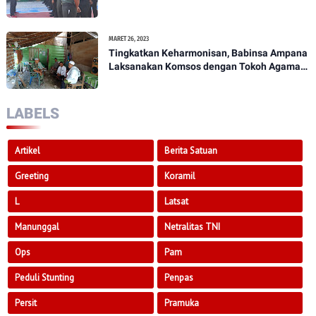
Penekanan Kepada Anggota Kodim
1307/Poso
MARET 26, 2023
Tingkatkan Keharmonisan, Babinsa Ampana
Laksanakan Komsos dengan Tokoh Agama
Dan Tokoh Masyarakat
LABELS
Artikel
Berita Satuan
Greeting
Koramil
L
Latsat
Manunggal
Netralitas TNI
Ops
Pam
Peduli Stunting
Penpas
Persit
Pramuka