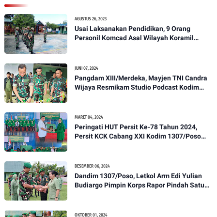
AGUSTUS 26, 2023
Usai Laksanakan Pendidikan, 9 Orang
Personil Komcad Asal Wilayah Koramil
1307-01/Poso Kota Ikuti Apel Pagi Dan
Pengecekan
JUNI 07, 2024
Pangdam XIII/Merdeka, Mayjen TNI Candra
Wijaya Resmikam Studio Podcast Kodim
1307/Poso
MARET 04, 2024
Peringati HUT Persit Ke-78 Tahun 2024,
Persit KCK Cabang XXI Kodim 1307/Poso
Gelar Ceramah Kesehatan Tentang
Pencegahan DBD
DESEMBER 06, 2024
Dandim 1307/Poso, Letkol Arm Edi Yulian
Budiargo Pimpin Korps Rapor Pindah Satuan
Anggota Kodim 1307/Poso
OKTOBER 01, 2024