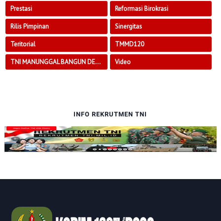
Prestasi
Reformasi Birokrasi
Rilis Pimpinan
Sinergitas
Teritorial
TMMD120
TNI MANUNGGAL BANGUN DESA
Video
INFO REKRUTMEN TNI