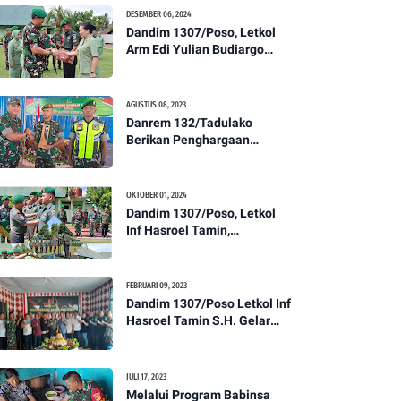
Kesehatan Tentang
DESEMBER 06, 2024
Pencegahan DBD
Dandim 1307/Poso, Letkol
Arm Edi Yulian Budiargo
Pimpin Korps Rapor Pindah
Satuan Anggota Kodim
1307/Poso
AGUSTUS 08, 2023
Danrem 132/Tadulako
Berikan Penghargaan
Kepada Babinsa Berprestasi
OKTOBER 01, 2024
Dandim 1307/Poso, Letkol
Inf Hasroel Tamin,
S.H.,M.Hub.Int. Pimpin
Upacara Pelantikan
Kenaikan Pangkat Personel
FEBRUARI 09, 2023
Kodim 1307/Poso
Dandim 1307/Poso Letkol Inf
Hasroel Tamin S.H. Gelar
Syukuran Dalam Rangka
Peringati HPN yang ke 28
Tahun 2023
JULI 17, 2023
Melalui Program Babinsa