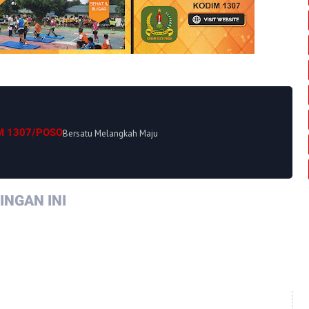
M 1307/POSO
Bersatu Melangkah Maju
NGAN INI