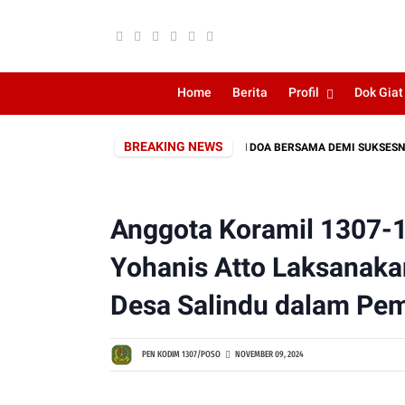
Home
Berita
Profil
Dok Giat
BREAKING NEWS
KODIM 1307/POSO PANJATKAN DOA BERSAMA DEMI SUKSESNYA LATIH
Anggota Koramil 1307-1
Yohanis Atto Laksanak
Desa Salindu dalam Pem
PEN KODIM 1307/POSO
NOVEMBER 09, 2024