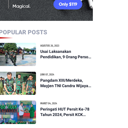
POPULAR POSTS
AGUSTUS 26, 2023
Usai Laksanakan
Pendidikan, 9 Orang Personil
Komcad Asal Wilayah
Koramil 1307-01/Poso Kota
Ikuti Apel Pagi Dan
JUNI 07, 2024
Pengecekan
Pangdam XIII/Merdeka,
Mayjen TNI Candra Wijaya
Resmikam Studio Podcast
Kodim 1307/Poso
MARET 04, 2024
Peringati HUT Persit Ke-78
Tahun 2024, Persit KCK
Cabang XXI Kodim
1307/Poso Gelar Ceramah