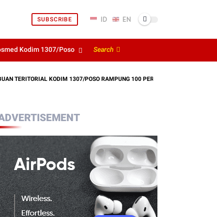
SUBSCRIBE
osmed Kodim 1307/Poso
Search
RITORIAL KODIM 1307/POSO RAMPUNG 100 PERSEN, MANFAATNYA SEGERA D
ADVERTISEMENT