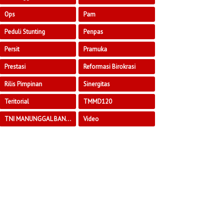
Ops
Pam
Peduli Stunting
Penpas
Persit
Pramuka
Prestasi
Reformasi Birokrasi
Rilis Pimpinan
Sinergitas
Teritorial
TMMD120
TNI MANUNGGAL BANGUN DESA
Video