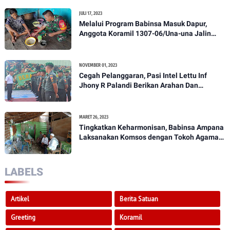
JULI 17, 2023
Melalui Program Babinsa Masuk Dapur,
Anggota Koramil 1307-06/Una-una Jalin
Kekeluargaan Bersama Warga Desa Binaan
NOVEMBER 01, 2023
Cegah Pelanggaran, Pasi Intel Lettu Inf
Jhony R Palandi Berikan Arahan Dan
Penekanan Kepada Anggota Kodim
1307/Poso
MARET 26, 2023
Tingkatkan Keharmonisan, Babinsa Ampana
Laksanakan Komsos dengan Tokoh Agama
Dan Tokoh Masyarakat
LABELS
Artikel
Berita Satuan
Greeting
Koramil