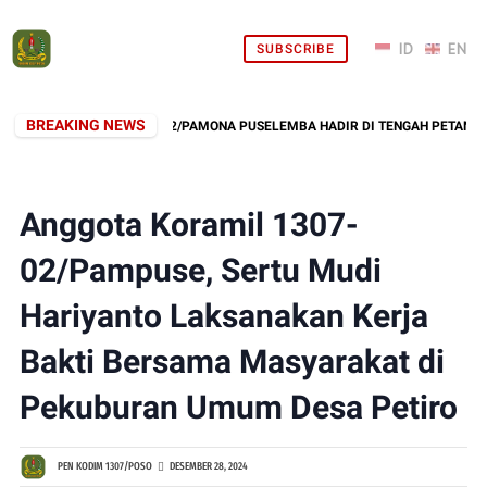
SUBSCRIBE
BREAKING NEWS
BABINSA KORAMIL 02/PAMONA PUSELEMBA HADIR DI TENGAH PETANI, PAN
Anggota Koramil 1307-
02/Pampuse, Sertu Mudi
Hariyanto Laksanakan Kerja
Bakti Bersama Masyarakat di
Pekuburan Umum Desa Petiro
PEN KODIM 1307/POSO
DESEMBER 28, 2024