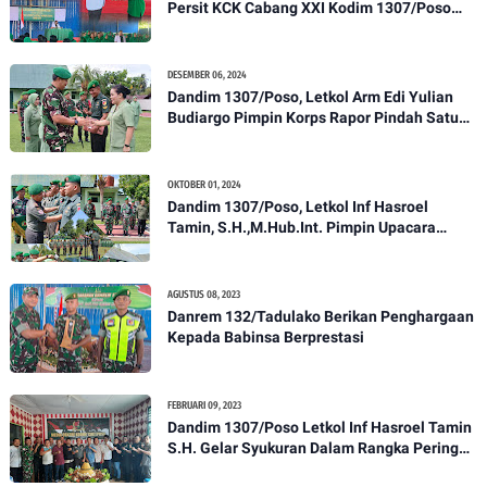
Persit KCK Cabang XXI Kodim 1307/Poso
Gelar Ceramah Kesehatan Tentang
Pencegahan DBD
DESEMBER 06, 2024
Dandim 1307/Poso, Letkol Arm Edi Yulian
Budiargo Pimpin Korps Rapor Pindah Satuan
Anggota Kodim 1307/Poso
OKTOBER 01, 2024
Dandim 1307/Poso, Letkol Inf Hasroel
Tamin, S.H.,M.Hub.Int. Pimpin Upacara
Pelantikan Kenaikan Pangkat Personel
Kodim 1307/Poso
AGUSTUS 08, 2023
Danrem 132/Tadulako Berikan Penghargaan
Kepada Babinsa Berprestasi
FEBRUARI 09, 2023
Dandim 1307/Poso Letkol Inf Hasroel Tamin
S.H. Gelar Syukuran Dalam Rangka Peringati
HPN yang ke 28 Tahun 2023