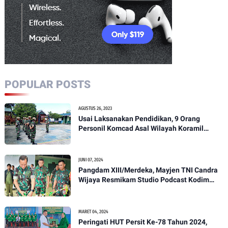
POPULAR POSTS
AGUSTUS 26, 2023
Usai Laksanakan Pendidikan, 9 Orang
Personil Komcad Asal Wilayah Koramil
1307-01/Poso Kota Ikuti Apel Pagi Dan
Pengecekan
JUNI 07, 2024
Pangdam XIII/Merdeka, Mayjen TNI Candra
Wijaya Resmikam Studio Podcast Kodim
1307/Poso
MARET 04, 2024
Peringati HUT Persit Ke-78 Tahun 2024,