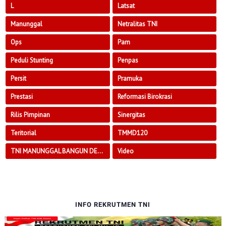
L
Latsat
Manunggal
Netralitas TNI
Ops
Pam
Peduli Stunting
Penpas
Persit
Pramuka
Prestasi
Reformasi Birokrasi
Rilis Pimpinan
Sinergitas
Teritorial
TMMD120
TNI MANUNGGAL BANGUN DESA
Video
INFO REKRUTMEN TNI