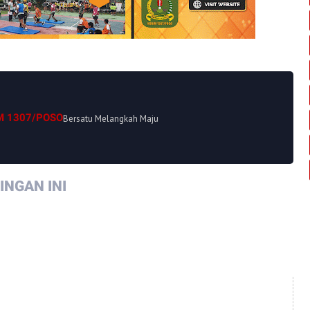
M 1307/POSO
Bersatu Melangkah Maju
NGAN INI