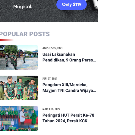
POPULAR POSTS
AGUSTUS 26, 2023
Usai Laksanakan
Pendidikan, 9 Orang Personil
Komcad Asal Wilayah
Koramil 1307-01/Poso Kota
Ikuti Apel Pagi Dan
JUNI 07, 2024
Pengecekan
Pangdam XIII/Merdeka,
Mayjen TNI Candra Wijaya
Resmikam Studio Podcast
Kodim 1307/Poso
MARET 04, 2024
Peringati HUT Persit Ke-78
Tahun 2024, Persit KCK
Cabang XXI Kodim
1307/Poso Gelar Ceramah