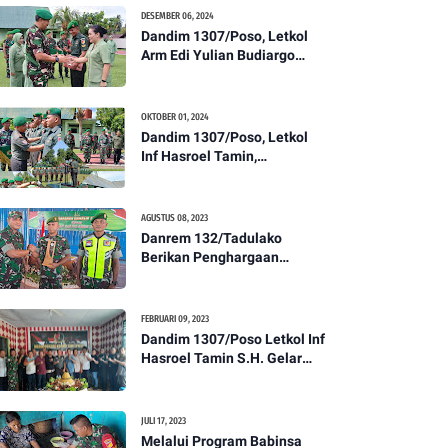
Kesehatan Tentang
DESEMBER 06, 2024
Pencegahan DBD
Dandim 1307/Poso, Letkol
Arm Edi Yulian Budiargo
Pimpin Korps Rapor Pindah
Satuan Anggota Kodim
1307/Poso
OKTOBER 01, 2024
Dandim 1307/Poso, Letkol
Inf Hasroel Tamin,
S.H.,M.Hub.Int. Pimpin
Upacara Pelantikan
Kenaikan Pangkat Personel
AGUSTUS 08, 2023
Kodim 1307/Poso
Danrem 132/Tadulako
Berikan Penghargaan
Kepada Babinsa Berprestasi
FEBRUARI 09, 2023
Dandim 1307/Poso Letkol Inf
Hasroel Tamin S.H. Gelar
Syukuran Dalam Rangka
Peringati HPN yang ke 28
Tahun 2023
JULI 17, 2023
Melalui Program Babinsa