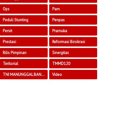
Ops
Pam
Peduli Stunting
Penpas
Persit
Pramuka
Prestasi
Reformasi Birokrasi
Rilis Pimpinan
Sinergitas
Teritorial
TMMD120
TNI MANUNGGAL BANGUN DESA
Video