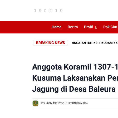
Home
Berita
Profil
Dok Giat
BREAKING NEWS
H ROMBONGAN SEBAGAI RANGKAIAN PERINGATAN HUT KE-1 KODAM XXIII/PAL
Anggota Koramil 1307-10
Kusuma Laksanakan P
Jagung di Desa Baleura
PEN KODIM 1307/POSO
DESEMBER 04, 2024