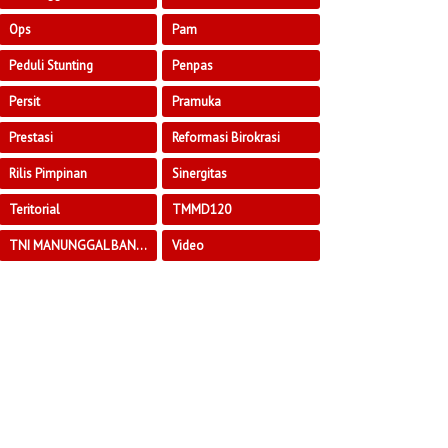
Ops
Pam
Peduli Stunting
Penpas
Persit
Pramuka
Prestasi
Reformasi Birokrasi
Rilis Pimpinan
Sinergitas
Teritorial
TMMD120
TNI MANUNGGAL BANGUN DESA
Video