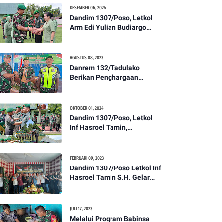
Kesehatan Tentang
DESEMBER 06, 2024
Pencegahan DBD
Dandim 1307/Poso, Letkol
Arm Edi Yulian Budiargo
Pimpin Korps Rapor Pindah
Satuan Anggota Kodim
1307/Poso
AGUSTUS 08, 2023
Danrem 132/Tadulako
Berikan Penghargaan
Kepada Babinsa Berprestasi
OKTOBER 01, 2024
Dandim 1307/Poso, Letkol
Inf Hasroel Tamin,
S.H.,M.Hub.Int. Pimpin
Upacara Pelantikan
Kenaikan Pangkat Personel
FEBRUARI 09, 2023
Kodim 1307/Poso
Dandim 1307/Poso Letkol Inf
Hasroel Tamin S.H. Gelar
Syukuran Dalam Rangka
Peringati HPN yang ke 28
Tahun 2023
JULI 17, 2023
Melalui Program Babinsa