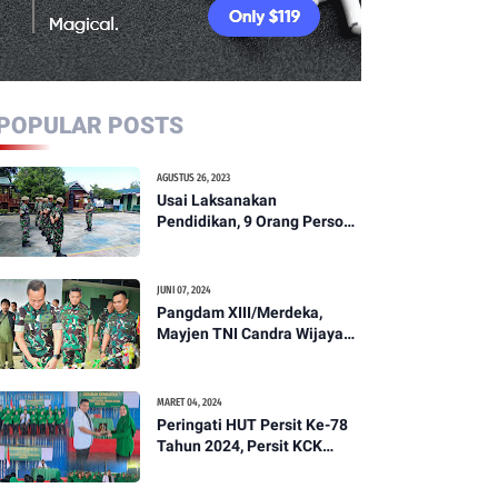
POPULAR POSTS
AGUSTUS 26, 2023
Usai Laksanakan
Pendidikan, 9 Orang Personil
Komcad Asal Wilayah
Koramil 1307-01/Poso Kota
Ikuti Apel Pagi Dan
JUNI 07, 2024
Pengecekan
Pangdam XIII/Merdeka,
Mayjen TNI Candra Wijaya
Resmikam Studio Podcast
Kodim 1307/Poso
MARET 04, 2024
Peringati HUT Persit Ke-78
Tahun 2024, Persit KCK
Cabang XXI Kodim
1307/Poso Gelar Ceramah