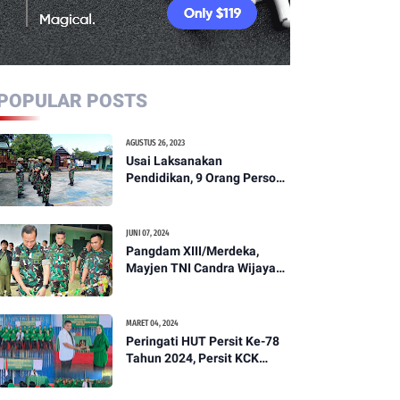
POPULAR POSTS
AGUSTUS 26, 2023
Usai Laksanakan
Pendidikan, 9 Orang Personil
Komcad Asal Wilayah
Koramil 1307-01/Poso Kota
Ikuti Apel Pagi Dan
JUNI 07, 2024
Pengecekan
Pangdam XIII/Merdeka,
Mayjen TNI Candra Wijaya
Resmikam Studio Podcast
Kodim 1307/Poso
MARET 04, 2024
Peringati HUT Persit Ke-78
Tahun 2024, Persit KCK
Cabang XXI Kodim
1307/Poso Gelar Ceramah