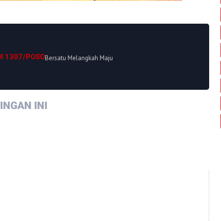
M 1307/POSO
Bersatu Melangkah Maju
NGAN INI