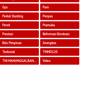
Ops
Pam
Peduli Stunting
Penpas
Persit
Pramuka
Prestasi
Reformasi Birokrasi
Rilis Pimpinan
Sinergitas
Teritorial
TMMD120
TNI MANUNGGAL BANGUN DESA
Video