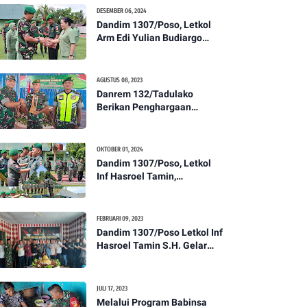
Kesehatan Tentang
DESEMBER 06, 2024
Pencegahan DBD
Dandim 1307/Poso, Letkol
Arm Edi Yulian Budiargo
Pimpin Korps Rapor Pindah
Satuan Anggota Kodim
1307/Poso
AGUSTUS 08, 2023
Danrem 132/Tadulako
Berikan Penghargaan
Kepada Babinsa Berprestasi
OKTOBER 01, 2024
Dandim 1307/Poso, Letkol
Inf Hasroel Tamin,
S.H.,M.Hub.Int. Pimpin
Upacara Pelantikan
Kenaikan Pangkat Personel
FEBRUARI 09, 2023
Kodim 1307/Poso
Dandim 1307/Poso Letkol Inf
Hasroel Tamin S.H. Gelar
Syukuran Dalam Rangka
Peringati HPN yang ke 28
Tahun 2023
JULI 17, 2023
Melalui Program Babinsa