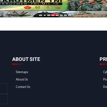
ABOUT SITE
PR
Sitemaps
Cy
About Us
Po
Contact Us
Di