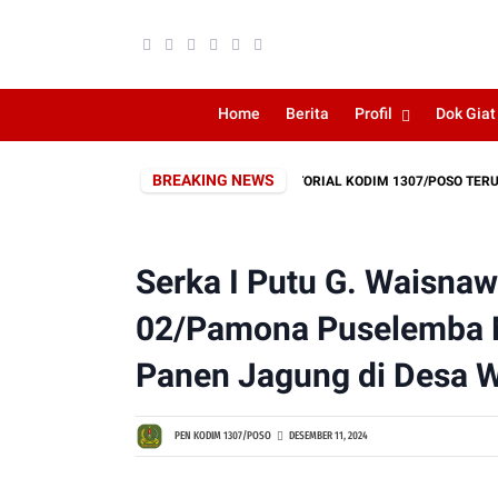
Home
Berita
Profil
Dok Giat
BREAKING NEWS
AKAT, PEMBUKAAN JALAN SERBUAN TERITORIAL KODIM 1307/POSO TERUS DIK
Serka I Putu G. Waisna
02/Pamona Puselemba 
Panen Jagung di Desa 
PEN KODIM 1307/POSO
DESEMBER 11, 2024