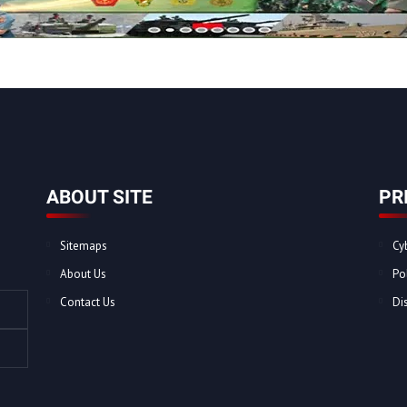
ABOUT SITE
PR
Sitemaps
Cy
About Us
Po
Contact Us
Di