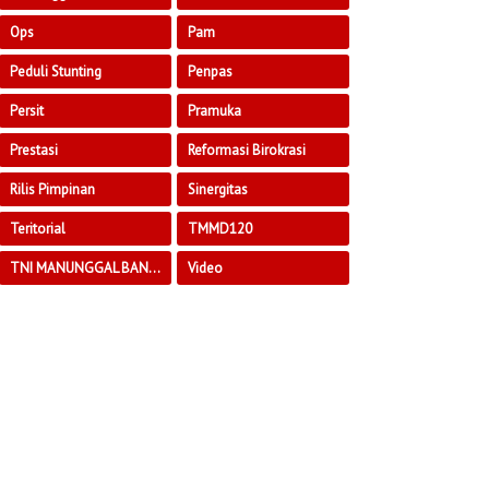
Ops
Pam
Peduli Stunting
Penpas
Persit
Pramuka
Prestasi
Reformasi Birokrasi
Rilis Pimpinan
Sinergitas
Teritorial
TMMD120
TNI MANUNGGAL BANGUN DESA
Video