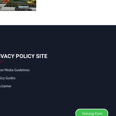
IVACY POLICY SITE
ber Media Guidelines
licy Guides
sclaimer
Hubungi Kami