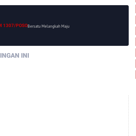
M 1307/POSO
Bersatu Melangkah Maju
NGAN INI