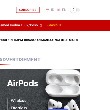
SUBSCRIBE
osmed Kodim 1307/Poso
Search
KINI DAPAT DIRASAKAN MANFAATNYA OLEH MASYARAKAT
KODIM 130
ADVERTISEMENT