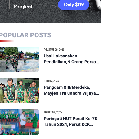
POPULAR POSTS
AGUSTUS 26, 2023
Usai Laksanakan
Pendidikan, 9 Orang Personil
Komcad Asal Wilayah
Koramil 1307-01/Poso Kota
Ikuti Apel Pagi Dan
JUNI 07, 2024
Pengecekan
Pangdam XIII/Merdeka,
Mayjen TNI Candra Wijaya
Resmikam Studio Podcast
Kodim 1307/Poso
MARET 04, 2024
Peringati HUT Persit Ke-78
Tahun 2024, Persit KCK
Cabang XXI Kodim
1307/Poso Gelar Ceramah