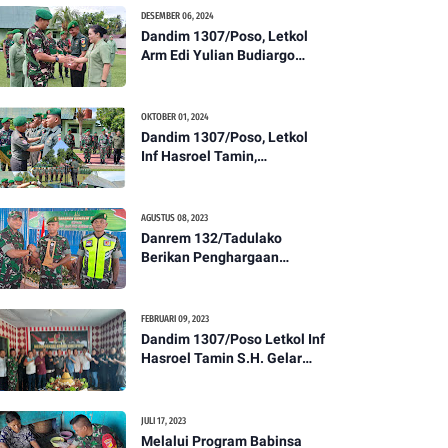
Kesehatan Tentang
DESEMBER 06, 2024
Pencegahan DBD
Dandim 1307/Poso, Letkol
Arm Edi Yulian Budiargo
Pimpin Korps Rapor Pindah
Satuan Anggota Kodim
1307/Poso
OKTOBER 01, 2024
Dandim 1307/Poso, Letkol
Inf Hasroel Tamin,
S.H.,M.Hub.Int. Pimpin
Upacara Pelantikan
Kenaikan Pangkat Personel
AGUSTUS 08, 2023
Kodim 1307/Poso
Danrem 132/Tadulako
Berikan Penghargaan
Kepada Babinsa Berprestasi
FEBRUARI 09, 2023
Dandim 1307/Poso Letkol Inf
Hasroel Tamin S.H. Gelar
Syukuran Dalam Rangka
Peringati HPN yang ke 28
Tahun 2023
JULI 17, 2023
Melalui Program Babinsa