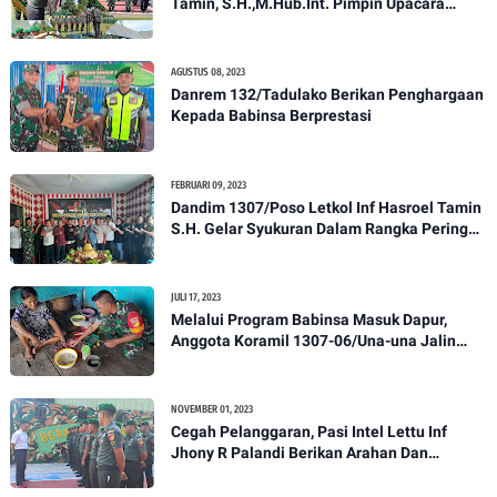
Tamin, S.H.,M.Hub.Int. Pimpin Upacara
Pelantikan Kenaikan Pangkat Personel
Kodim 1307/Poso
AGUSTUS 08, 2023
Danrem 132/Tadulako Berikan Penghargaan
Kepada Babinsa Berprestasi
FEBRUARI 09, 2023
Dandim 1307/Poso Letkol Inf Hasroel Tamin
S.H. Gelar Syukuran Dalam Rangka Peringati
HPN yang ke 28 Tahun 2023
JULI 17, 2023
Melalui Program Babinsa Masuk Dapur,
Anggota Koramil 1307-06/Una-una Jalin
Kekeluargaan Bersama Warga Desa Binaan
NOVEMBER 01, 2023
Cegah Pelanggaran, Pasi Intel Lettu Inf
Jhony R Palandi Berikan Arahan Dan
Penekanan Kepada Anggota Kodim
1307/Poso