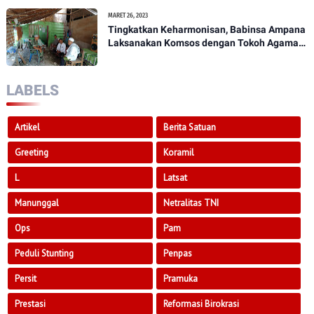
MARET 26, 2023
Tingkatkan Keharmonisan, Babinsa Ampana
Laksanakan Komsos dengan Tokoh Agama
Dan Tokoh Masyarakat
LABELS
Artikel
Berita Satuan
Greeting
Koramil
L
Latsat
Manunggal
Netralitas TNI
Ops
Pam
Peduli Stunting
Penpas
Persit
Pramuka
Prestasi
Reformasi Birokrasi