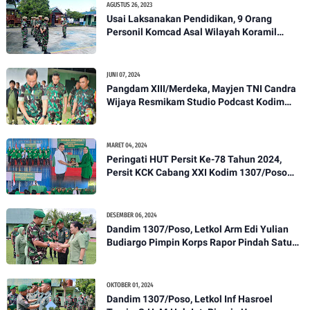
AGUSTUS 26, 2023
Usai Laksanakan Pendidikan, 9 Orang
Personil Komcad Asal Wilayah Koramil
1307-01/Poso Kota Ikuti Apel Pagi Dan
Pengecekan
JUNI 07, 2024
Pangdam XIII/Merdeka, Mayjen TNI Candra
Wijaya Resmikam Studio Podcast Kodim
1307/Poso
MARET 04, 2024
Peringati HUT Persit Ke-78 Tahun 2024,
Persit KCK Cabang XXI Kodim 1307/Poso
Gelar Ceramah Kesehatan Tentang
Pencegahan DBD
DESEMBER 06, 2024
Dandim 1307/Poso, Letkol Arm Edi Yulian
Budiargo Pimpin Korps Rapor Pindah Satuan
Anggota Kodim 1307/Poso
OKTOBER 01, 2024
Dandim 1307/Poso, Letkol Inf Hasroel